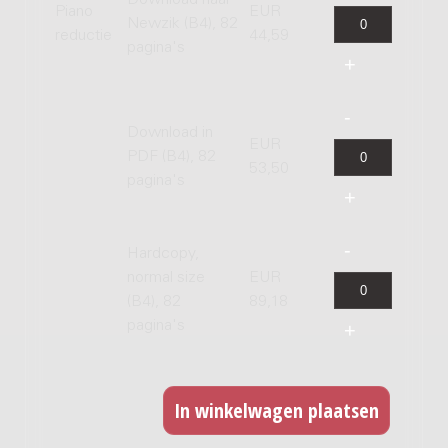
Piano
EUR
Newzik (B4), 82
reductie
44,59
pagina's
Download in
EUR
PDF (B4), 82
53,50
pagina's
Hardcopy,
normal size
EUR
(B4), 82
89,18
pagina's