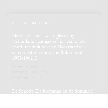
GERELATEERDE WERKEN
Mano sinistra I : = six pieces by
Netherlands composers for piano left
hand, zes stukken van Nederlandse
componisten voor piano linkerhand,
1959-1961, I
Genre:
Kamermuziek
Subgenre:
Piano 1 hand
Bezetting:
pflh
De Synode (De koopman en de dominee) :
A chamber opera in a prologue and two
acts, for four singers and six musicians /
Jan-Peter de Graaff; libretto by Yuri