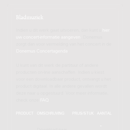
Bladmuziek
Indien u dit werk gaat uitvoeren, dan kunt u
hier
uw concert-informatie aangeven
. Donemus
zorgt dan voor vermelding van het concert in de
Donemus Concertagenda
.
U kunt van dit werk de partituur of andere
producten on-line aanschaffen. Indien u kiest
voor een downloadbaar product, ontvangt u het
product digitaal. In alle andere gevallen wordt
deze naar u opgestuurd. Voor meer informatie,
check onze
FAQ
.
PRODUCT
OMSCHRIJVING
PRIJS/STUK
AANTAL
Download naar