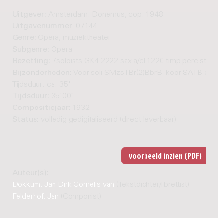
Uitgever:
Amsterdam: Donemus, cop. 1948
Uitgavenummer:
07144
Genre:
Opera, muziektheater
Subgenre:
Opera
Bezetting:
7soloists GK4 2222 sax-a/cl 1220 timp perc str(8.
Bijzonderheden:
Voor soli SMzsTBr(2)BbrB, koor SATB en or
Tijdsduur: ca. 35'
Tijdsduur:
35'00"
Compositiejaar:
1932
Status:
volledig gedigitaliseerd (direct leverbaar)
Auteur(s):
Dokkum, Jan Dirk Cornelis van
(Tekstdichter/librettist)
Felderhof, Jan
(Componist)