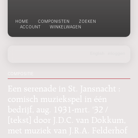
HOME
COMPONISTEN
ZOEKEN
ACCOUNT
WINKELWAGEN
COMPOSITIE
Een serenade in St. Jansnacht :
comisch muziekspel in één
bedrijf, aug. 1931-mrt. '32 /
[tekst] door J.D.C. van Dokkum,
met muziek van J.R.A. Felderhof