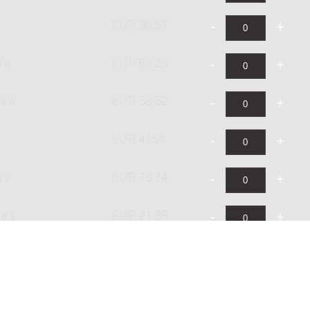
EUR 35,57
a's
EUR 59,29
a's
EUR 39,62
EUR 47,54
a's
EUR 79,24
a's
EUR 21,39
EUR 25,66
a's
EUR 42,79