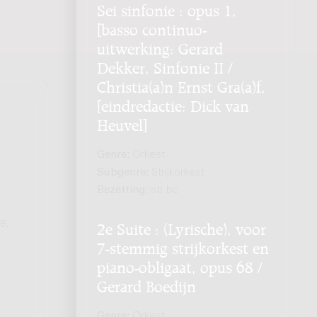
Sei sinfonie : opus 1,
[basso continuo-
uitwerking: Gerard
Dekker, Sinfonie II /
Christia(a)n Ernst Gra(a)f,
[eindredactie: Dick van
Heuvel]
Genre:
Orkest
Subgenre:
Strijkorkest
Bezetting:
str bc
e,
2e Suite : (Lyrische), voor
7-stemmig strijkorkest en
piano-obligaat, opus 68 /
Gerard Boedijn
Genre:
Orkest