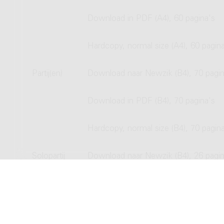
Download in PDF (A4), 60 pagina's
Hardcopy, normal size (A4), 60 pagin
Partij(en)
Download naar Newzik (B4), 70 pagin
Download in PDF (B4), 70 pagina's
Hardcopy, normal size (B4), 70 pagin
Solopartij
Download naar Newzik (B4), 26 pagin
Download in PDF (B4), 26 pagina's
Hardcopy, normal size (B4), 26 pagin