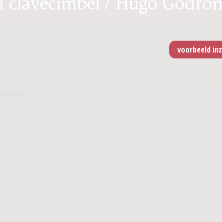
en clavecimbel / Hugo Godro
ollands