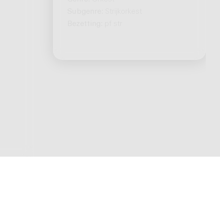
Subgenre:
Strijkorkest
Bezetting:
pf str