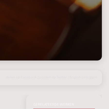
delen op Facebook
|
posten op Twitter
|
English
|
inloggen
GERELATEERDE WERKEN