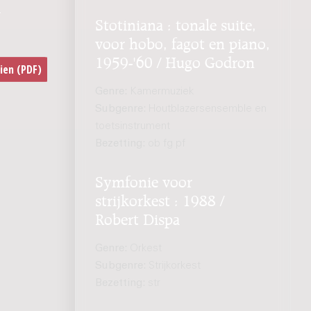
n
Stotiniana : tonale suite,
voor hobo, fagot en piano,
1959-'60 / Hugo Godron
Genre:
Kamermuziek
Subgenre:
Houtblazersensemble en
toetsinstrument
Bezetting:
ob fg pf
Symfonie voor
strijkorkest : 1988 /
Robert Dispa
Genre:
Orkest
Subgenre:
Strijkorkest
Bezetting:
str