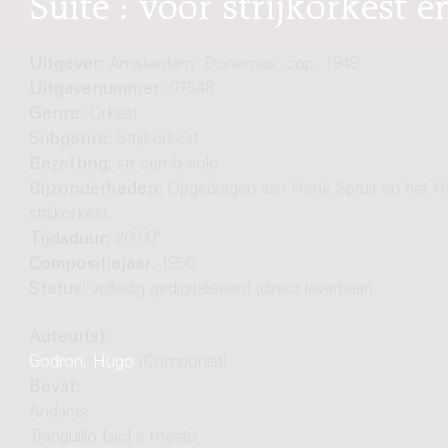
Suite : voor strijkorkest 
Uitgever:
Amsterdam: Donemus, cop. 1949
Uitgavenummer:
07548
Genre:
Orkest
Subgenre:
Strijkorkest
Bezetting:
str cemb-solo
Bijzonderheden:
Opgedragen aan Henk Spruit en het H
strijkorkest.
Tijdsduur:
20'00"
Compositiejaar:
1950
Status:
volledig gedigitaliseerd (direct leverbaar)
Auteur(s):
Godron, Hugo
(Componist)
Bevat:
Andante
Tranguillo [sic] e mesto