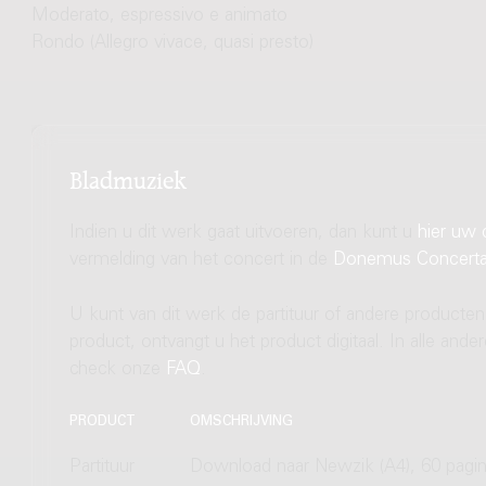
Moderato, espressivo e animato
Rondo (Allegro vivace, quasi presto)
Bladmuziek
Indien u dit werk gaat uitvoeren, dan kunt u
hier uw 
vermelding van het concert in de
Donemus Concert
U kunt van dit werk de partituur of andere producten
product, ontvangt u het product digitaal. In alle and
check onze
FAQ
.
PRODUCT
OMSCHRIJVING
Partituur
Download naar Newzik (A4), 60 pagin