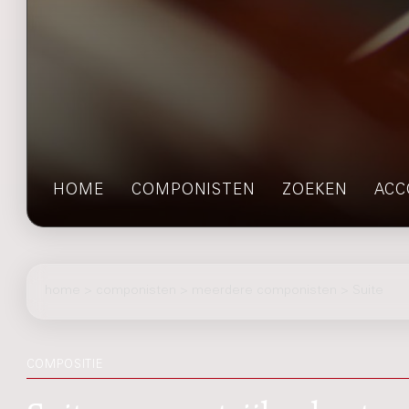
HOME
COMPONISTEN
ZOEKEN
ACC
home
>
componisten
> meerdere componisten > Suite
COMPOSITIE