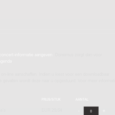
concert-informatie aangeven
. Donemus zorgt dan voor
agenda
.
 on-line aanschaffen. Indien u kiest voor een downloadbaar
ere gevallen wordt deze naar u opgestuurd. Voor meer informati
PRIJS/STUK
AANTAL
a's
EUR 29,64