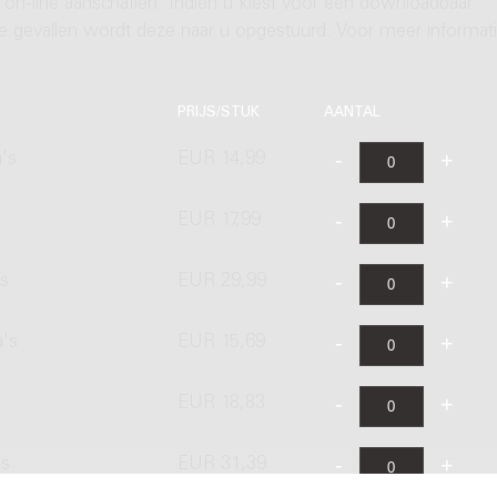
 on-line aanschaffen. Indien u kiest voor een downloadbaar
ere gevallen wordt deze naar u opgestuurd. Voor meer informati
PRIJS/STUK
AANTAL
's
EUR 14,99
EUR 17,99
's
EUR 29,99
a's
EUR 15,69
EUR 18,83
's
EUR 31,39