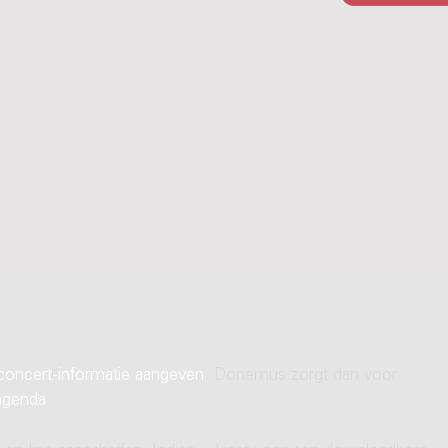
concert-informatie aangeven
. Donemus zorgt dan voor
agenda
.