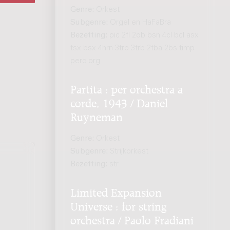
Genre:
Orkest
Subgenre:
Orgel en HaFaBra
Bezetting:
pic 2fl 2ob bsn 4cl bcl asx
tsx bsx 4hrn 3trp 3trb 2tba 2bs timp
perc org
Partita : per orchestra a
corde, 1943 / Daniel
Ruyneman
Genre:
Orkest
Subgenre:
Strijkorkest
Bezetting:
str
Limited Expansion
Universe : for string
orchestra / Paolo Fradiani