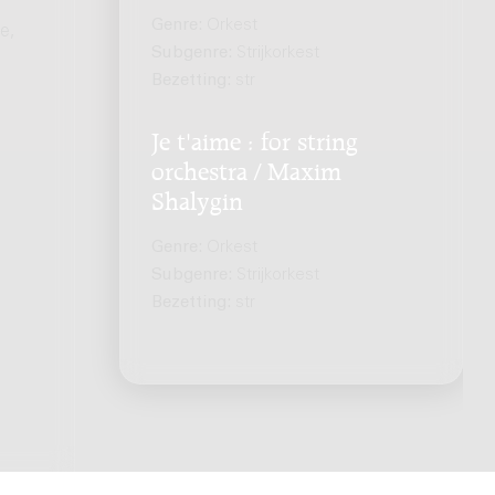
Genre:
Orkest
e,
Subgenre:
Strijkorkest
Bezetting:
str
Je t'aime : for string
orchestra / Maxim
Shalygin
Genre:
Orkest
Subgenre:
Strijkorkest
Bezetting:
str