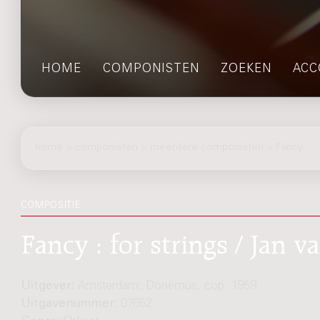
HOME
COMPONISTEN
ZOEKEN
ACC
home
>
componisten
> meerdere componisten > Fancy
COMPOSITIE
Fancy : for strings / Jan v
Uitgever:
Amsterdam: Donemus, cop. 1959
Uitgavenummer:
07652