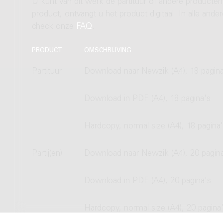
U kunt van dit werk de partituur of andere producten
product, ontvangt u het product digitaal. In alle and
check onze
FAQ
.
PRODUCT
OMSCHRIJVING
Partituur
Download naar Newzik (A4), 18 pagina
Download in PDF (A4), 18 pagina's
Hardcopy, normal size (A4), 18 pagina
Partij(en)
Download naar Newzik (A4), 20 pagin
Download in PDF (A4), 20 pagina's
Hardcopy, normal size (A4), 20 pagina