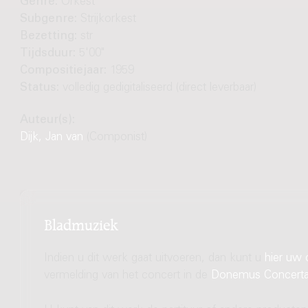
Genre:
Orkest
Subgenre:
Strijkorkest
Bezetting:
str
Tijdsduur:
5'00"
Compositiejaar:
1959
Status:
volledig gedigitaliseerd (direct leverbaar)
Auteur(s):
Dijk, Jan van
(Componist)
Bladmuziek
Indien u dit werk gaat uitvoeren, dan kunt u
hier uw 
vermelding van het concert in de
Donemus Concert