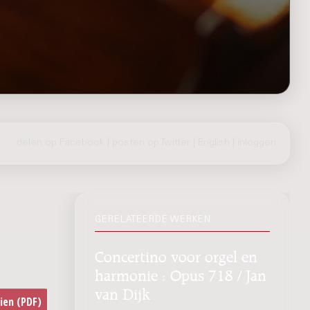
delen op Facebook
|
posten op Twitter
|
English
|
inloggen
GERELATEERDE WERKEN
Concertino voor orgel en
harmonie : Opus 718 / Jan
van Dijk