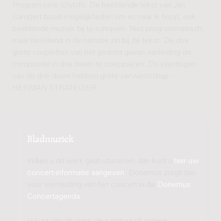
Program note (Dutch): De beeldende tekst van Jan
Campert bood mogelijkheden om er, naar ik hoop, ook
beeldende muziek bij te schrijven. Niet programmatiisch
maar beeldend in de ruimste zin bij de tekst. De drie
grote coupletten van het gedicht gaven aanleiding de
compositie in drie delen te concipiëren. De inleidingen
van de drie delen hebben grote verwantschap. -
HERMAN STRATEGIER
Bladmuziek
Indien u dit werk gaat uitvoeren, dan kunt u
hier uw
concert-informatie aangeven
. Donemus zorgt dan
voor vermelding van het concert in de
Donemus
Concertagenda
.
U kunt van dit werk de partituur of andere