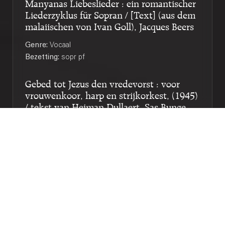
Manyanas Liebeslieder : ein romantischer
Liederzyklus für Sopran / [Text] (aus dem
malaiischen von Ivan Goll), Jacques Beers
Genre:
Vocaal
Bezetting:
sopr pf
Gebed tot Jezus den vredevorst : voor
vrouwenkoor, harp en strijkorkest, (1945)
/ tekst van Heiman Dullaert, Sas Bunge
Genre:
Vocaal
Subgenre:
Vrouwenkoor en orkest
Bezetting:
VK4 hp str
Der Pilger und die Sarazenin : Ballade für
Soli, Frauenchor und Kammerorchester /
komponiert von Henri Zagwijn, [Text]
(Conrad Ferdinand Meyer)