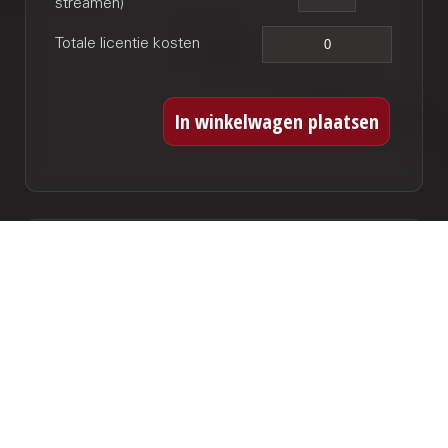
streamen)
Totale licentie kosten
CD opname
Indien u dit werk wilt opnemen op CD kunt u hier
een licentie afnemen. Voor iedere titel dient u
een licentie af te nemen. Deze licentie betreft
ook een digitale release.
CD titels