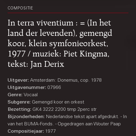
COMPOSITIE
In terra viventium : = (In het
land der levenden), gemengd
koor, klein symfonieorkest,
1977 / muziek: Piet Kingma,
tekst: Jan Derix
Uitgever:
Amsterdam: Donemus, cop. 1978
Uitgavenummer:
07966
Genre:
Vocaal
Subgenre:
Gemengd koor en orkest
Bezetting:
GK4 3222 2200 timp 2perc str
Bijzonderheden:
Nederlandse tekst apart afgedrukt. - In opd
van het BUMA-Fonds. - Opgedragen aan Wouter Paap
Compositiejaar:
1977