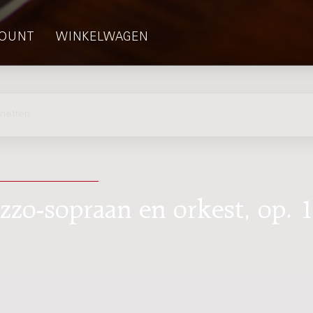
OUNT
WINKELWAGEN
netten
zo-sopraan en orkest, op. 