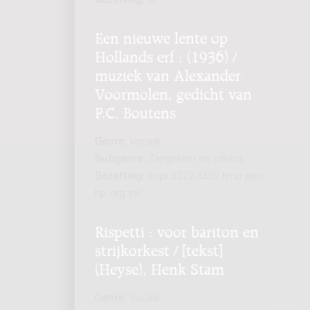
Bezetting:
vl
Een nieuwe lente op
Hollands erf : (1936) /
muziek van Alexander
Voormolen, gedicht van
P.C. Boutens
Genre:
Vocaal
Subgenre:
Zangstem en orkest
Bezetting:
sopr 3222 4330 timp perc
hp org str
Rispetti : voor bariton en
strijkorkest / [tekst]
(Heyse), Henk Stam
Genre:
Vocaal