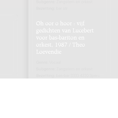
Subgenre:
Zangstem en orkest
Bezetting:
bar str
Oh oor o hoor : vijf
gedichten van Lucebert
voor bas-bariton en
orkest, 1987 / Theo
Loevendie
Genre:
Vocaal
Subgenre:
Zangstem en orkest
Bezetting:
bas-bar 3333 4220 3perc
cel hp str