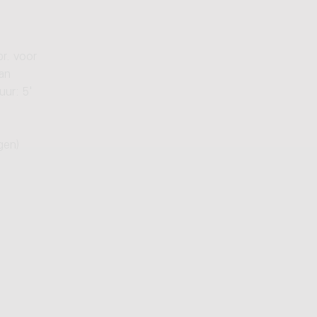
r. voor
an
uur: 5'
gen)