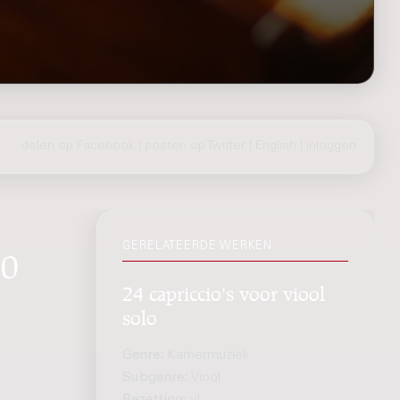
delen op Facebook
|
posten op Twitter
|
English
|
inloggen
GERELATEERDE WERKEN
10
24 capriccio's voor viool
solo
Genre:
Kamermuziek
Subgenre:
Viool