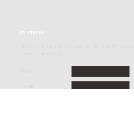
Interesse
Heeft u interesse om dit werk aan te schaffen? Laat 
kunnen digitaliseren.
Naam
E-mail