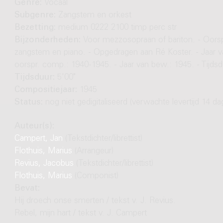
Genre:
Vocaal
Subgenre:
Zangstem en orkest
Bezetting:
medium 0222 2100 timp perc str
Bijzonderheden:
Voor mezzosopraan of bariton. - Oorsp
zangstem en piano. - Opgedragen aan Ré Koster. - Jaar v
oorspr. comp.: 1940-1945. - Jaar van bew.: 1945. - Tijdsd
Tijdsduur:
5'00"
Compositiejaar:
1945
Status:
nog niet gedigitaliseerd (verwachte levertijd 14 da
Auteur(s):
Campert, Jan
(Tekstdichter/librettist)
Flothuis, Marius
(Arrangeur)
Revius, Jacobus
(Tekstdichter/librettist)
Flothuis, Marius
(Componist)
Bevat:
Hij droech onse smerten / tekst v. J. Revius.
Rebel, mijn hart / tekst v. J. Campert