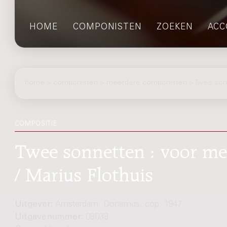
HOME
COMPONISTEN
ZOEKEN
ACC
home
>
componisten
> meerdere componisten > Twee son
COMPOSITIE
Twee sonnetten : voor mez
/ Marius Flothuis
Uitgever:
Amsterdam: Donemus, cop. 1947
Uitgavenummer:
08038