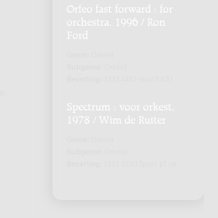
Orfeo fast forward : for
orchestra, 1996 / Ron
Ford
Genre:
Orkest
Subgenre:
Orkest
Bezetting:
3333 4431 str(4.3.4.3.)
e,
Spectrum : voor orkest,
1978 / Wim de Ruiter
Genre:
Orkest
Subgenre:
Orkest
Bezetting:
2222 2220 3perc pf str