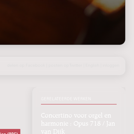
delen op Facebook
|
posten op Twitter
|
English
|
inloggen
GERELATEERDE WERKEN
Concertino voor orgel en
harmonie : Opus 718 / Jan
van Dijk