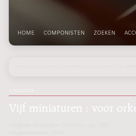
HOME
COMPONISTEN
ZOEKEN
ACC
home
>
componisten
> meerdere componisten > Vijf minia
COMPOSITIE
Vijf miniaturen : voor ork
Uitgever:
Amsterdam: Donemus, cop. 1992
Uitgavenummer:
08041