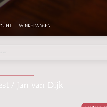
OUNT
WINKELWAGEN
turen
est / Jan van Dijk