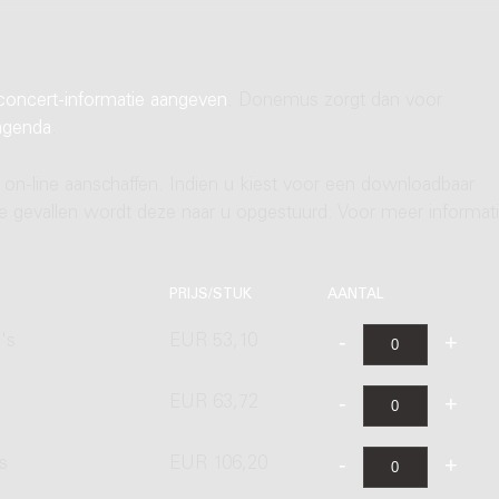
concert-informatie aangeven
. Donemus zorgt dan voor
agenda
.
 on-line aanschaffen. Indien u kiest voor een downloadbaar
ere gevallen wordt deze naar u opgestuurd. Voor meer informati
PRIJS/STUK
AANTAL
's
EUR 53,10
EUR 63,72
s
EUR 106,20