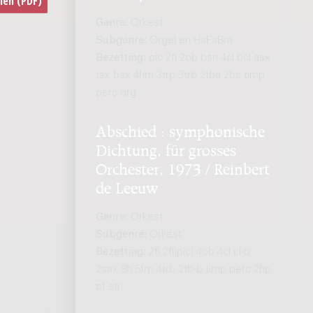
Genre:
Orkest
Subgenre:
Orgel en HaFaBra
Bezetting:
pic 2fl 2ob bsn 4cl bcl asx
tsx bsx 4hrn 3trp 3trb 2tba 2bs timp
perc org
Abschied : symphonische
Dichtung, für grosses
Orchester, 1973 / Reinbert
de Leeuw
Genre:
Orkest
Subgenre:
Orkest
Bezetting:
2fl 2fl(pic) 4ob 4cl cl-b
2sax 8h 5trp 4trb 2tb-b timp perc 2hp
pf str