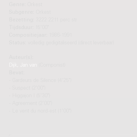
Genre:
Orkest
Subgenre:
Orkest
Bezetting:
3222 2211 perc str
Tijdsduur:
15'00"
Compositiejaar:
1986-1991
Status:
volledig gedigitaliseerd (direct leverbaar)
Auteur(s):
Dijk, Jan van
(Componist)
Bevat:
- Gardeurs de Silence (4'25")
- Suspect (2'00")
- Higgajon I (5'30")
- Agreement (2'00")
- Le vent du nord-est (1'00")