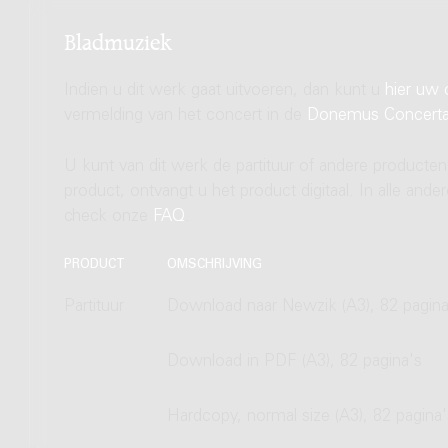
Bladmuziek
Indien u dit werk gaat uitvoeren, dan kunt u
hier uw 
vermelding van het concert in de
Donemus Concert
U kunt van dit werk de partituur of andere producten
product, ontvangt u het product digitaal. In alle and
check onze
FAQ
.
PRODUCT
OMSCHRIJVING
Partituur
Download naar Newzik (A3), 82 pagina
Download in PDF (A3), 82 pagina's
Hardcopy, normal size (A3), 82 pagina'