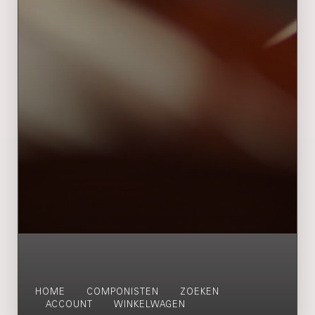
HOME
COMPONISTEN
ZOEKEN
ACCOUNT
WINKELWAGEN