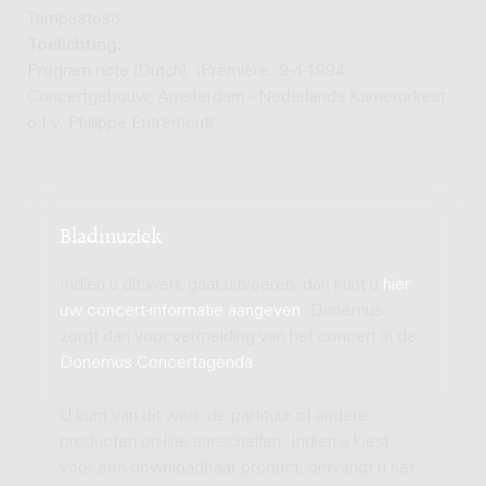
Tempestoso
Toelichting:
Program note (Dutch): (Première: 9-4-1994 -
Concertgebouw, Amsterdam - Nederlands Kamerorkest
o.l.v. Philippe Entremont)
Bladmuziek
Indien u dit werk gaat uitvoeren, dan kunt u
hier
uw concert-informatie aangeven
. Donemus
zorgt dan voor vermelding van het concert in de
Donemus Concertagenda
.
U kunt van dit werk de partituur of andere
producten on-line aanschaffen. Indien u kiest
voor een downloadbaar product, ontvangt u het