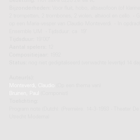
Bezetting:
1101 sax-a 0220 2vl vla vc
Bijzonderheden:
Voor fluit, hobo, altsaxofoon (of klarine
2 trompetten, 2 trombones, 2 violen, altviool en cello. - 
op een Maria-vesper van Claudio Monteverdi. - In opdrac
Ensemble UM. - Tijdsduur: ca. 19'
Tijdsduur:
19'00"
Aantal spelers:
12
Compositiejaar:
1992
Status:
nog niet gedigitaliseerd (verwachte levertijd 14 da
Auteur(s):
Monteverdi, Claudio
(Op een thema van)
Bruinen, Paul
(Componist)
Toelichting:
Program note (Dutch): (Première: 14-3-1993 - Theater D
Utrecht Moderna)