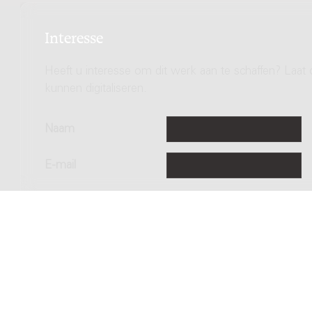
Interesse
Heeft u interesse om dit werk aan te schaffen? Laat 
kunnen digitaliseren.
Naam
E-mail
Copyright © 2012-2026 Donemus Publ