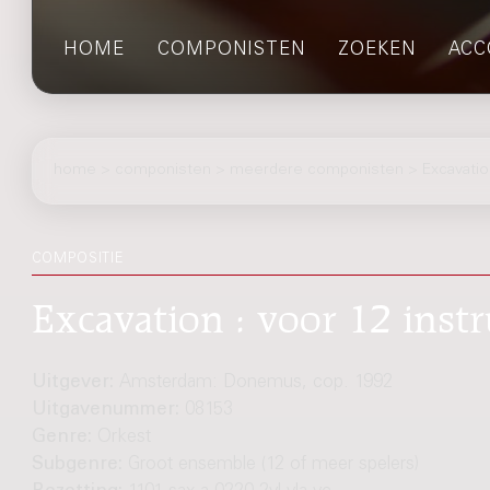
HOME
COMPONISTEN
ZOEKEN
ACC
home
>
componisten
> meerdere componisten > Excavatio
COMPOSITIE
Excavation : voor 12 inst
Uitgever:
Amsterdam: Donemus, cop. 1992
Uitgavenummer:
08153
Genre:
Orkest
Subgenre:
Groot ensemble (12 of meer spelers)