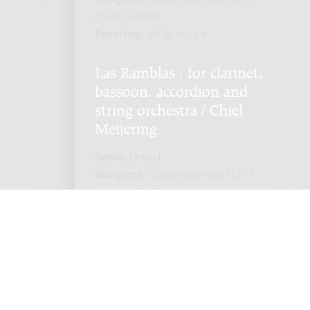
Subgenre:
Groot ensemble (12 of
meer spelers)
Bezetting:
ob fg acc str
Las Ramblas : for clarinet,
bassoon, accordion and
string orchestra / Chiel
Meijering
Genre:
Orkest
Subgenre:
Groot ensemble (12 of
meer spelers)
Bezetting:
cl acc fg str
en voorbehouden. -
Privacybeleid