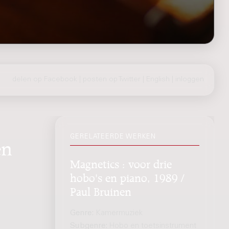
delen op Facebook
|
posten op Twitter
|
English
|
inloggen
GERELATEERDE WERKEN
en
Magnetics : voor drie
hobo's en piano, 1989 /
Paul Bruinen
Genre:
Kamermuziek
Subgenre:
Hobo en toetsinstrument