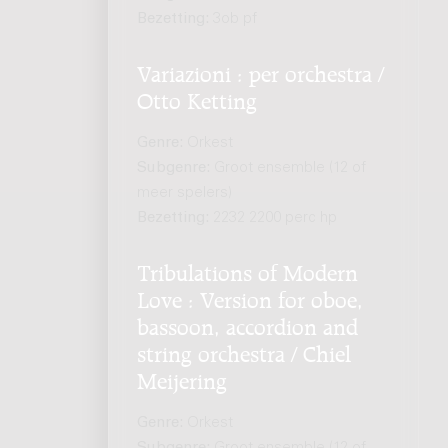
Bezetting:
3ob pf
Variazioni : per orchestra /
Otto Ketting
Genre:
Orkest
Subgenre:
Groot ensemble (12 of
meer spelers)
Bezetting:
2232 2200 perc hp
Tribulations of Modern
Love : Version for oboe,
bassoon, accordion and
string orchestra / Chiel
Meijering
Genre:
Orkest