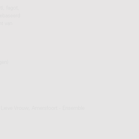
t), fagot,
Gebaseerd
ht van
gen)
e Lieve Vrouw, Amersfoort - Ensemble