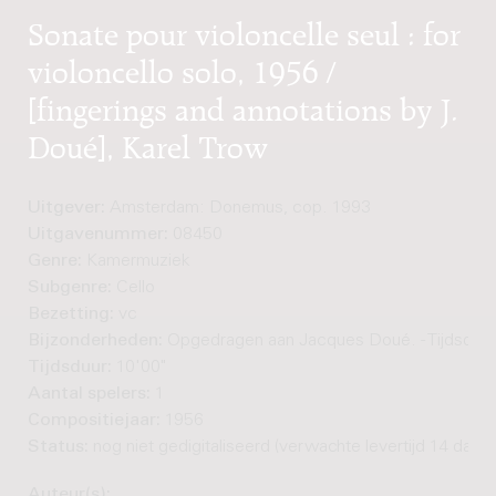
Sonate pour violoncelle seul : for
violoncello solo, 1956 /
[fingerings and annotations by J.
Doué], Karel Trow
Uitgever:
Amsterdam: Donemus, cop. 1993
Uitgavenummer:
08450
Genre:
Kamermuziek
Subgenre:
Cello
Bezetting:
vc
Bijzonderheden:
Opgedragen aan Jacques Doué. - Tijdsduur
Tijdsduur:
10'00"
Aantal spelers:
1
Compositiejaar:
1956
Status:
nog niet gedigitaliseerd (verwachte levertijd 14 dage
Auteur(s):