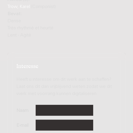
Trow, Karel
(Componist)
Bevat:
Dense
Très rhythmé et heurté
Lent - Agité
Interesse
Heeft u interesse om dit werk aan te schaffen?
Laat ons dit dan vrijblijvend weten zodat we dit
werk met voorrang kunnen digitaliseren.
Naam
E-mail