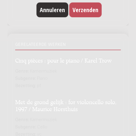
GERELATEERDE WERKEN
Cinq pièces : pour le piano / Karel Trow
Genre:
Kamermuziek
Subgenre:
Piano
Bezetting:
pf
Met de grond gelijk : for violoncello solo,
1997 / Maurice Horsthuis
Genre:
Kamermuziek
Subgenre:
Cello
Bezetting:
vc