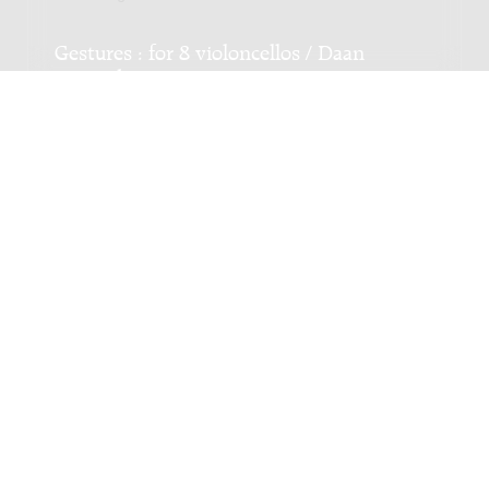
Gestures : for 8 violoncellos / Daan
Manneke ; arr.:. Bart Visman
Genre:
Kamermuziek
Subgenre:
Cello
Bezetting:
8vc
Frivolités : drie stukken voor
strijkinstrumenten, op. 81, 1981 / Marius
Flothuis
Genre:
Kamermuziek
Subgenre:
Viool; Altviool; Cello
Bezetting:
vl/vla/vc