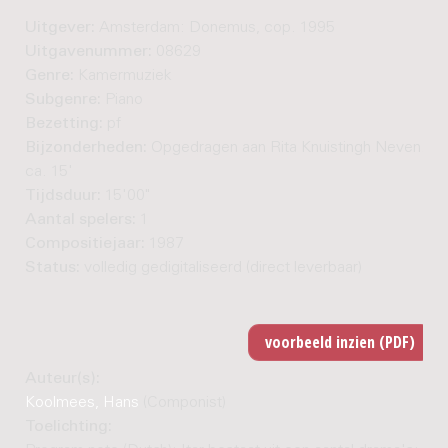
Uitgever:
Amsterdam: Donemus, cop. 1995
Uitgavenummer:
08629
Genre:
Kamermuziek
Subgenre:
Piano
Bezetting:
pf
Bijzonderheden:
Opgedragen aan Rita Knuistingh Neven. - Ti
ca. 15'
Tijdsduur:
15'00"
Aantal spelers:
1
Compositiejaar:
1987
Status:
volledig gedigitaliseerd (direct leverbaar)
Auteur(s):
Koolmees, Hans
(Componist)
Toelichting: