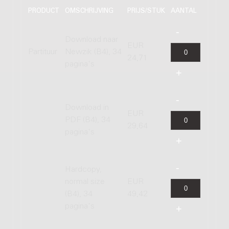
PRODUCT
OMSCHRIJVING
PRIJS/STUK
AANTAL
Download naar
EUR
Partituur
Newzik (B4), 34
24,71
pagina's
Download in
EUR
PDF (B4), 34
29,64
pagina's
Hardcopy,
normal size
EUR
(B4), 34
49,42
pagina's