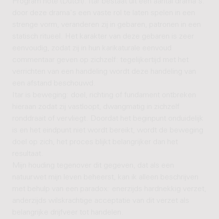
Program note (Dutch): Itar bestaat uit een aantal drama's:
door deze drama's een vaste rol te laten spelen in een
strenge vorm, veranderen zij in gebaren, patronen in een
statisch ritueel. Het karakter van deze gebaren is zeer
eenvoudig, zodat zij in hun karikaturale eenvoud
commentaar geven op zichzelf: tegelijkertijd met het
verrichten van een handeling wordt deze handeling van
een afstand beschouwd.
Itar is beweging: doel, richting of fundament ontbreken
hieraan zodat zij vastloopt, dwangmatig in zichzelf
ronddraait of vervliegt. Doordat het beginpunt onduidelijk
is en het eindpunt niet wordt bereikt, wordt de beweging
doel op zich, het proces blijkt belangrijker dan het
resultaat.
Mijn houding tegenover dit gegeven, dat als een
natuurwet mijn leven beheerst, kan ik alleen beschrijven
met behulp van een paradox: enerzijds hardnekkig verzet,
anderzijds wilskrachtige acceptatie van dit verzet als
belangrijke drijfveer tot handelen.