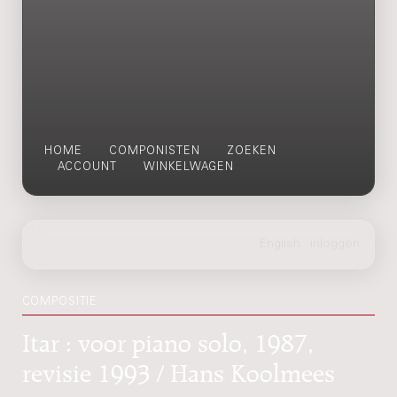
HOME
COMPONISTEN
ZOEKEN
ACCOUNT
WINKELWAGEN
COMPOSITIE
Itar : voor piano solo, 1987,
revisie 1993 / Hans Koolmees