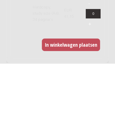
Hardcopy,
EUR
study size (A4),
41,15
34 pagina's
GERELATEERDE WERKEN
24 capriccio's voor viool solo
Genre:
Kamermuziek
Subgenre:
Viool
Bezetting:
vl