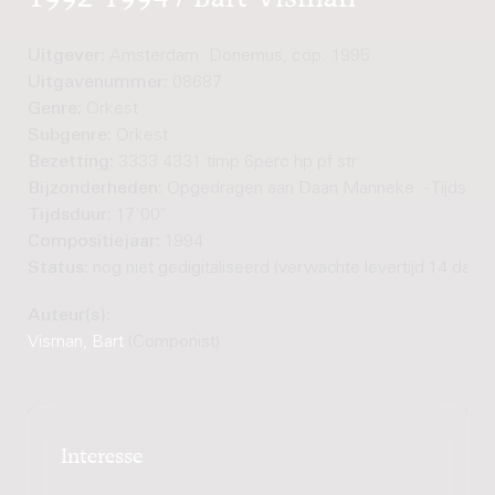
Uitgever:
Amsterdam: Donemus, cop. 1995
Uitgavenummer:
08687
Genre:
Orkest
Subgenre:
Orkest
Bezetting:
3333 4331 timp 6perc hp pf str
Bijzonderheden:
Opgedragen aan Daan Manneke. - Tijdsduur
Tijdsduur:
17'00"
Compositiejaar:
1994
Status:
nog niet gedigitaliseerd (verwachte levertijd 14 dage
Auteur(s):
Visman, Bart
(Componist)
Interesse