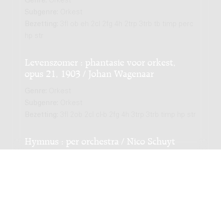
Genre:
Orkest
Subgenre:
Orkest
Bezetting:
3fl ob eh 2cl 2fg 4h 2trp 3trb tb timp perc
hp str
Levenszomer : phantasie voor orkest,
opus 21, 1903 / Johan Wagenaar
Genre:
Orkest
Subgenre:
Orkest
Bezetting:
3fl 2ob 2cl cl-b 2fg 4h 3trp 3trb timp hp str
Hymnus : per orchestra / Nico Schuyt
Genre:
Orkest
Subgenre:
Orkest
Bezetting:
3222 2221 timp perc hp str
Symphonie no. 1 : 1917 / Willem Pijper