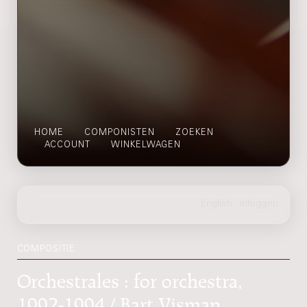
HOME
COMPONISTEN
ZOEKEN
ACCOUNT
WINKELWAGEN
COMPOSITIE
Orchestrales : for orchestra,
1992-1994 / Bart Visman