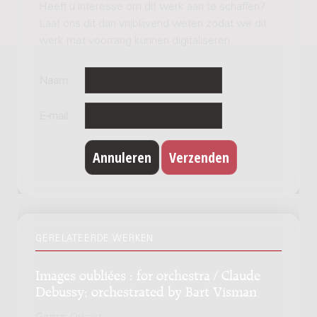
Heeft u interesse om dit werk aan te schaffen?
Laat ons dit dan vrijblijvend weten zodat we dit
werk met voorrang kunnen digitaliseren.
Naam
E-mail
GERELATEERDE WERKEN
Images oubliées : for orchestra / Claude
Debussy; orchestrated by Bart Visman