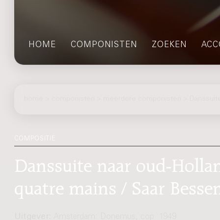
HOME
COMPONISTEN
ZOEKEN
ACC
home
>
componisten
> meerdere componisten > Danssuite 
COMPOSITIE
Danssuite naar oud-Hollan
quatre mains / Saar Besse
Uitgever:
Amsterdam: Donemus, cop. 1949