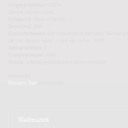
Uitgavenummer:
00874
Genre:
Kamermuziek
Subgenre:
Piano 4 handen
Bezetting:
pf4h
Bijzonderheden:
Samengesteld uit het ballet "Van het pr
dat niet dansen wilde". - Jaar van comp.: 1948
Aantal spelers:
2
Compositiejaar:
1948
Status:
volledig gedigitaliseerd (direct leverbaar)
Auteur(s):
Bessem, Saar
(Componist)
Bladmuziek