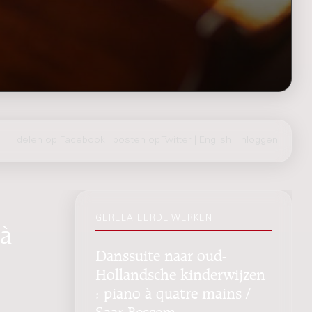
delen op Facebook
|
posten op Twitter
|
English
|
inloggen
GERELATEERDE WERKEN
à
Danssuite naar oud-
Hollandsche kinderwijzen
: piano à quatre mains /
Saar Bessem