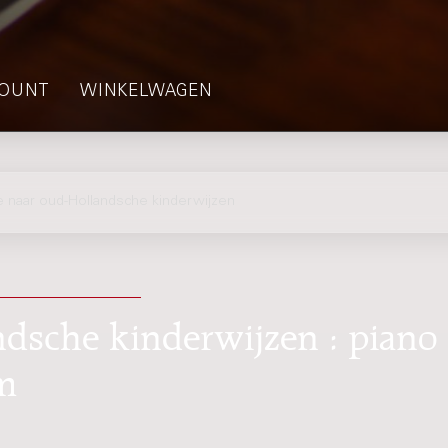
OUNT
WINKELWAGEN
naar oud-Hollandsche kinderwijzen
dsche kinderwijzen : piano 
m