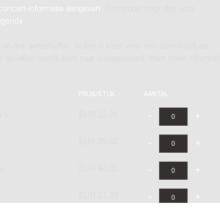
concert-informatie aangeven
. Donemus zorgt dan voor
agenda
.
 on-line aanschaffen. Indien u kiest voor een downloadbaar
ere gevallen wordt deze naar u opgestuurd. Voor meer informati
PRIJS/STUK
AANTAL
a's
EUR 22,01
EUR 26,42
's
EUR 44,03
EUR 31,39