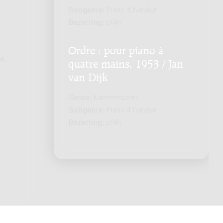
Subgenre:
Piano 4 handen
Bezetting:
pf4h
Ordre : pour piano à
e,
quatre mains, 1953 / Jan
van Dijk
Genre:
Kamermuziek
Subgenre:
Piano 4 handen
Bezetting:
pf4h