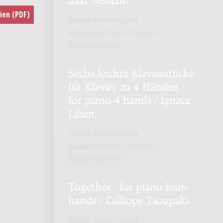
Genre:
Kamermuziek
Subgenre:
Piano 4 handen
Bezetting:
pf4h
Sechs leichte Klavierstücke
für Klavier zu 4 Händen :
for piano 4 hands / Ignace
Lilien
Genre:
Kamermuziek
Subgenre:
Piano 4 handen
Bezetting:
pf 4h
Together : for piano four-
hands / Calliope Tsoupaki
Genre:
Kamermuziek