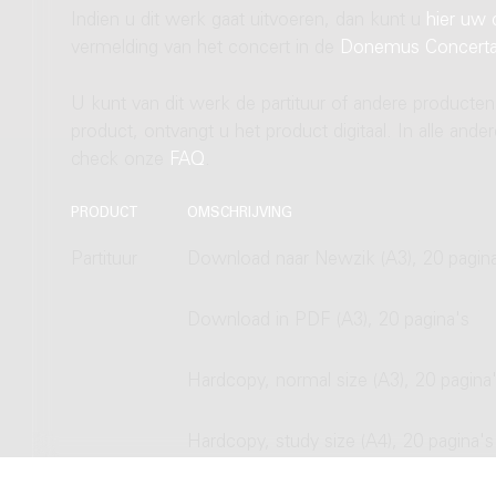
Indien u dit werk gaat uitvoeren, dan kunt u
hier uw 
vermelding van het concert in de
Donemus Concert
U kunt van dit werk de partituur of andere producten
product, ontvangt u het product digitaal. In alle and
check onze
FAQ
.
PRODUCT
OMSCHRIJVING
Partituur
Download naar Newzik (A3), 20 pagin
Download in PDF (A3), 20 pagina's
Hardcopy, normal size (A3), 20 pagina
Hardcopy, study size (A4), 20 pagina's