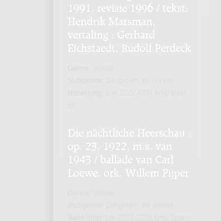
1991, revisie 1996 / tekst:
Hendrik Marsman,
vertaling : Gerhard
Eichstaedt, Rudolf Perdeck
Genre:
Vocaal
Subgenre:
Zangstem en orkest
Bezetting:
low 2222 4231 timp perc
str
Die nächtliche Heerschau :
op. 23, 1922, m.s. van
1943 / ballade van Carl
Loewe, ork. Willem Pijper
Genre:
Vocaal
Subgenre:
Zangstem en orkest
Bezetting:
bar 2223 4230 timp 3perc