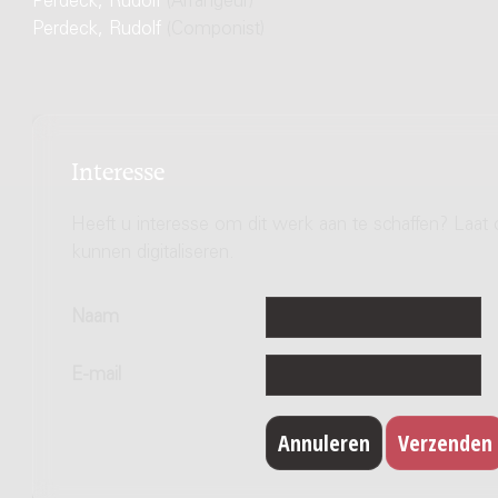
Perdeck, Rudolf
(Arrangeur)
Perdeck, Rudolf
(Componist)
Interesse
Heeft u interesse om dit werk aan te schaffen? Laat 
kunnen digitaliseren.
Naam
E-mail