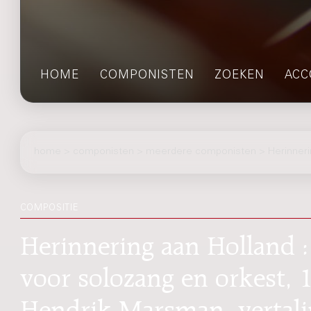
HOME
COMPONISTEN
ZOEKEN
ACC
home
>
componisten
> meerdere componisten > Herinnerin
COMPOSITIE
Herinnering aan Holland :
voor solozang en orkest, 1
Hendrik Marsman, vertalin