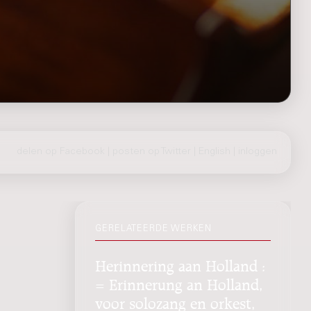
delen op Facebook
|
posten op Twitter
|
English
|
inloggen
GERELATEERDE WERKEN
Herinnering aan Holland :
= Erinnerung an Holland,
voor solozang en orkest,