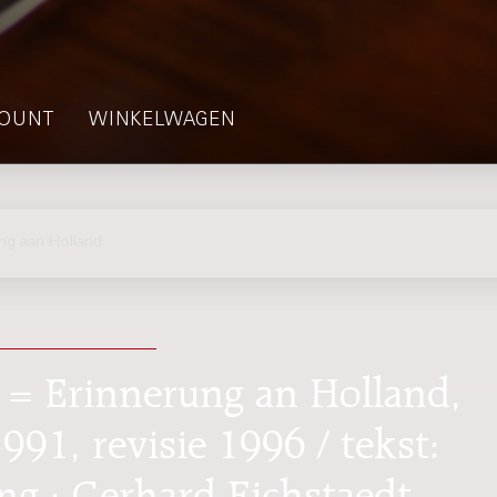
OUNT
WINKELWAGEN
g aan Holland
 = Erinnerung an Holland,
991, revisie 1996 / tekst:
g : Gerhard Eichstaedt,