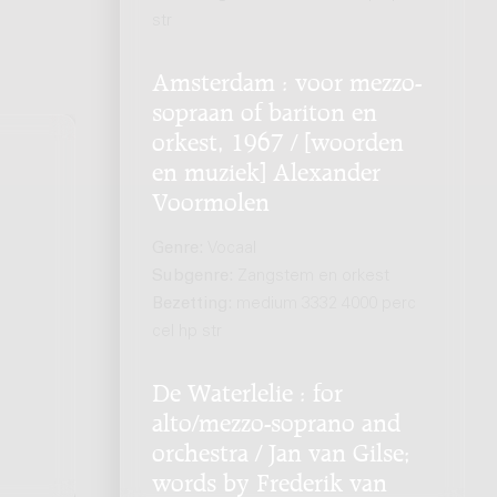
str
Amsterdam : voor mezzo-
sopraan of bariton en
orkest, 1967 / [woorden
en muziek] Alexander
Voormolen
Genre:
Vocaal
Subgenre:
Zangstem en orkest
Bezetting:
medium 3332 4000 perc
cel hp str
De Waterlelie : for
alto/mezzo-soprano and
orchestra / Jan van Gilse;
words by Frederik van