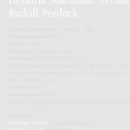
Rudolf Perdeck
Uitgever:
Amsterdam: Donemus, 1996
Uitgavenummer:
08833
Genre:
Vocaal
Subgenre:
Zangstem en orkest
Bezetting:
low 2222 4231 timp perc str
Bijzonderheden:
Voor basbariton (of alt-mezzo) en orkes
Oorspr. voor lage stem en piano. - Tekst apart afgedrukt.
1992. - Tijdsduur: ca. 4'
Tijdsduur:
4'00"
Compositiejaar:
1991
Status:
nog niet gedigitaliseerd (verwachte levertijd 14 da
Auteur(s):
Marsman, Hendrik
(Tekstdichter/librettist)