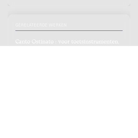
GERELATEERDE WERKEN
Canto Ostinato : voor toetsinstrumenten,
1976-79 / Simeon ten Holt
Genre:
Kamermuziek
Subgenre:
Piano
Bezetting:
4pf
Three Preludes : for piano / Michael Fine
Genre:
Kamermuziek
Subgenre:
Piano
Bezetting:
pf
Nacht : voor piano en univox, opus 31 /