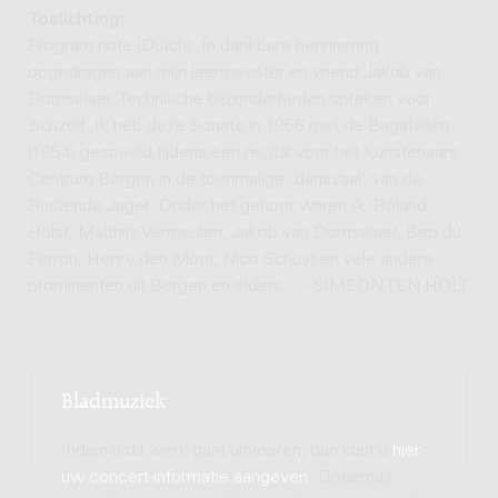
Toelichting:
Program note (Dutch): In dankbare herinnering
opgedragen aan mijn leermeester en vriend Jakob van
Domselaer. Technische bijzonderheden spreken voor
zichzelf. Ik heb deze Sonate in 1956 met de Bagatellen
(1954) gespeeld tijdens een recital voor het Kunstenaars
Centrum Bergen in de toenmalige 'danszaal' van de
Rustende Jager. Onder het gehoor waren A. Roland
Holst, Matthijs Vermeulen, Jakob van Domselaer, Bep du
Perron, Henry den Moor, Nico Schuyt en vele andere
prominenten uit Bergen en elders... - SIMEON TEN HOLT
Bladmuziek
Indien u dit werk gaat uitvoeren, dan kunt u
hier
uw concert-informatie aangeven
. Donemus