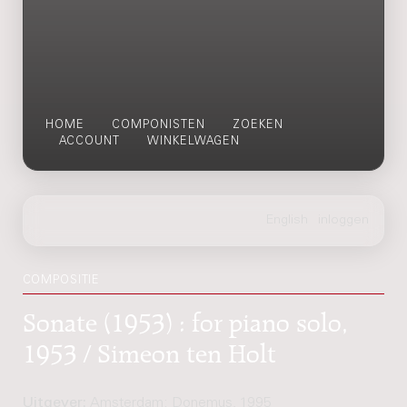
HOME
COMPONISTEN
ZOEKEN
ACCOUNT
WINKELWAGEN
COMPOSITIE
Sonate (1953) : for piano solo,
1953 / Simeon ten Holt
Uitgever:
Amsterdam: Donemus, 1995