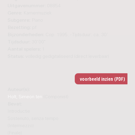
Uitgavenummer:
08854
Genre:
Kamermuziek
Subgenre:
Piano
Bezetting:
pf
Bijzonderheden:
Cop. 1995. - Tijdsduur: ca. 30'
Tijdsduur:
30'00"
Aantal spelers:
1
Status:
volledig gedigitaliseerd (direct leverbaar)
Auteur(s):
Holt, Simeon ten
(Componist)
Bevat:
Introductie
Sostenuto, senza tempo
(Intermezzo)
(Finale)