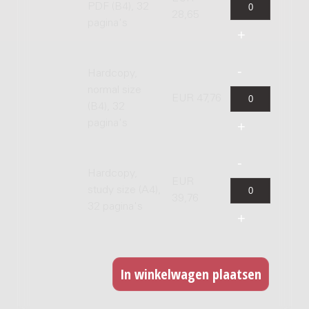
PDF (B4), 32
28,65
pagina's
Hardcopy,
normal size
EUR 47,76
(B4), 32
pagina's
Hardcopy,
EUR
study size (A4),
39,76
32 pagina's