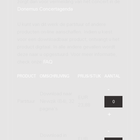
zorgt dan voor vermelding van het concert in de
Donemus Concertagenda
.
U kunt van dit werk de partituur of andere
producten on-line aanschaffen. Indien u kiest
voor een downloadbaar product, ontvangt u het
product digitaal. In alle andere gevallen wordt
deze naar u opgestuurd. Voor meer informatie,
check onze
FAQ
.
PRODUCT
OMSCHRIJVING
PRIJS/STUK
AANTAL
Download naar
EUR
Partituur
Newzik (B4), 32
23,88
pagina's
Download in
EUR