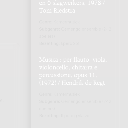
en 6 slagwerkers, 1978 /
Tom Riedstra
Genre:
Kamermuziek
Subgenre:
Gemengd ensemble (2-12
spelers)
Bezetting:
6perc 2pf
Musica : per flauto, viola,
violoncello, chitarra e
percussione, opus 11,
(1972) / Hendrik de Regt
Genre:
Kamermuziek
e,
Subgenre:
Gemengd ensemble (2-12
spelers)
Bezetting:
fl perc g vla vc