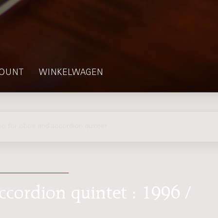
OUNT
WINKELWAGEN
 for oboe and accordion quintet
ccordion quintet : 1996 /