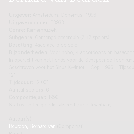
Uitgever:
Amsterdam: Donemus, 1996
Uitgavenummer:
08933
Genre:
Kamermuziek
Subgenre:
Gemengd ensemble (2-12 spelers)
Bezetting:
4acc acc-b ob-solo
Bijzonderheden:
Voor hobo, 4 accordeons en basaccor
In opdracht van het Fonds voor de Scheppende Toonkuns
Geschreven voor het Sirius Kwintet. - Cop. 1996. - Tijdsdu
12'
Tijdsduur:
12'00"
Aantal spelers:
6
Compositiejaar:
1996
Status:
volledig gedigitaliseerd (direct leverbaar)
Auteur(s):
Beurden, Bernard van
(Componist)