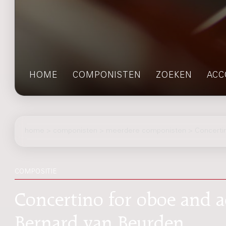
HOME
COMPONISTEN
ZOEKEN
ACC
home
>
componisten
> meerdere componisten > Concertino
COMPOSITIE
Concertino for oboe and a
Bernard van Beurden