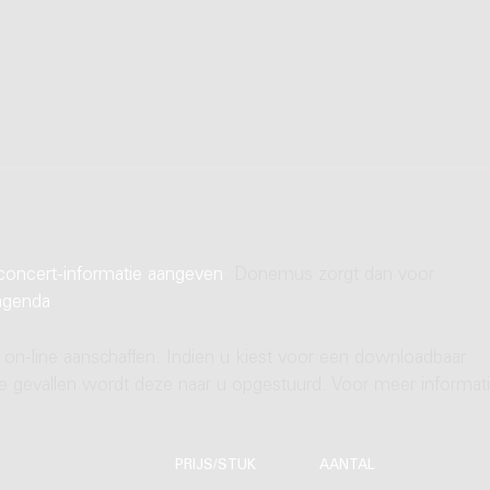
concert-informatie aangeven
. Donemus zorgt dan voor
agenda
.
 on-line aanschaffen. Indien u kiest voor een downloadbaar
ere gevallen wordt deze naar u opgestuurd. Voor meer informati
PRIJS/STUK
AANTAL