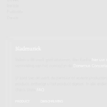
Bevat:
Intrada
Pastorale
Dance
Bladmuziek
Indien u dit werk gaat uitvoeren, dan kunt u
hier uw 
vermelding van het concert in de
Donemus Concert
U kunt van dit werk de partituur of andere producten
product, ontvangt u het product digitaal. In alle and
check onze
FAQ
.
PRODUCT
OMSCHRIJVING