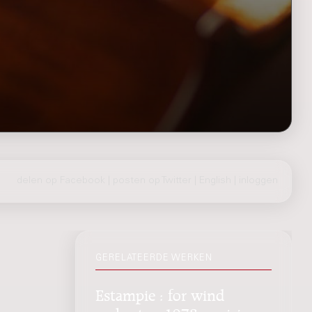
delen op Facebook
|
posten op Twitter
|
English
|
inloggen
GERELATEERDE WERKEN
Estampie : for wind