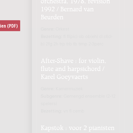
orchestra, 1978, revision
1992 / Bernard van
Beurden
Genre:
Orkest
Bezetting:
fl fl(pic) ob ob(eh) cl cl(cl-
b) 2fg 2h trp trb tb timp 2-3perc
After-Shave : for violin,
flute and harpsichord /
Karel Goeyvaerts
Genre:
Kamermuziek
Subgenre:
Gemengd ensemble (2-12
spelers)
Bezetting:
vn fl cemb
Kapstok : voor 2 pianisten