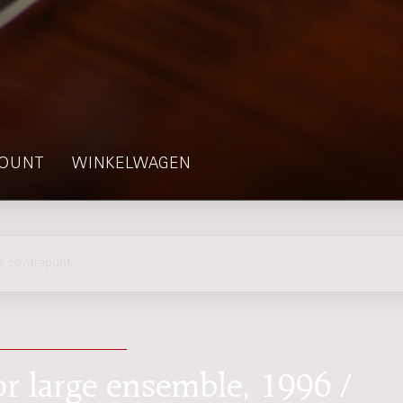
OUNT
WINKELWAGEN
 contrapunt
or large ensemble, 1996 /