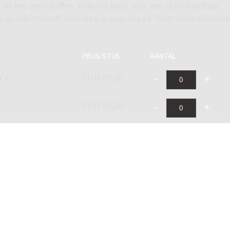
 on-line aanschaffen. Indien u kiest voor een downloadbaar
ere gevallen wordt deze naar u opgestuurd. Voor meer informati
PRIJS/STUK
AANTAL
a's
EUR 46,08
EUR 55,29
's
EUR 92,17
EUR 64,87