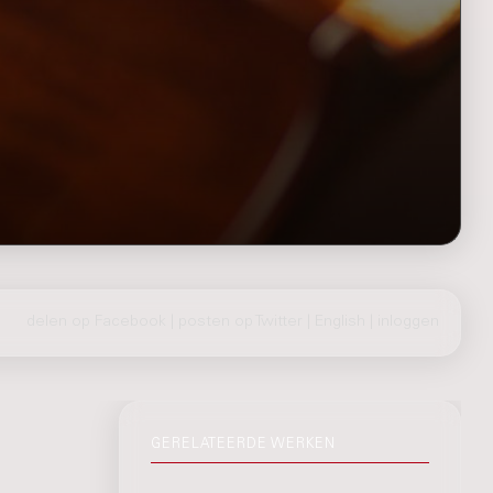
delen op Facebook
|
posten op Twitter
|
English
|
inloggen
GERELATEERDE WERKEN