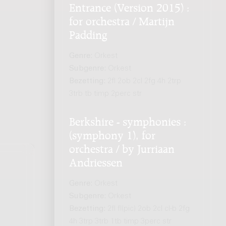
Entrance (Version 2015) :
for orchestra / Martijn
Padding
Genre:
Orkest
Subgenre:
Orkest
Bezetting:
2fl 2ob 2cl 2fg 4h 2trp
3trb tb timp 2perc str
Berkshire - symphonies :
(symphony 1), for
orchestra / by Jurriaan
Andriessen
Genre:
Orkest
Subgenre:
Orkest
Bezetting:
2fl fl(pic) 2ob 2cl cl-b 2fg
4h 3trp 3trb 1tb timp 3perc str