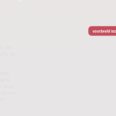
 / str
thobo, es-
iolen,
dig te
e steun
even voor
nt. -