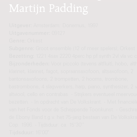
Martijn Padding
Uitgever:
Amsterdam: Donemus, 1997
Uitgavenummer:
09127
Genre:
Orkest
Subgenre:
Groot ensemble (12 of meer spelers); Orkest
Bezetting:
1221 4sax 2220 4perc hp pf synth 2vl vla vc cb
Bijzonderheden:
Voor piccolo (tevens altfluit), hobo, al
klarinet, klarinet, fagot, sopraansaxofoon, altsaxofoon, 2
baritonsaxofoons, 2 trompetten, 2 hoorns, trombone,
bastrombone, 4 slagwerkers, harp, piano, synthesizer, 2 v
altviool, cello en contrabas. - Strijkers eventueel meervou
bezetten. - In opdracht van De Volkskrant. - Met financiël
van het Fonds voor de Scheppende Toonkunst. - Geschr
de Ebony Band t.g.v. het 75-jarig bestaan van De Volkskra
Cop. 1996. - Tijdsduur: ca. 15'30''
Tijdsduur:
16'00"