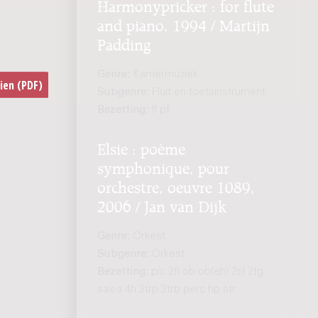
Harmonypricker : for flute
and piano, 1994 / Martijn
Padding
Genre:
Kamermuziek
Subgenre:
Fluit en toetsinstrument
Bezetting:
fl pf
Elsie : poème
symphonique, pour
orchestre, oeuvre 1089,
2006 / Jan van Dijk
Genre:
Orkest
Subgenre:
Orkest
Bezetting:
pic 2fl ob ob(eh) 2cl 2fg
sax-a 4h 3trp 3trb perc hp str