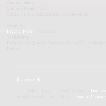
Aantal spelers:
28
Compositiejaar:
1996
Status:
volledig gedigitaliseerd (direct leverbaar)
Auteur(s):
Padding, Martijn
(Componist)
Toelichting:
Program note (Dutch): (Première: 19-10-1996 - Vredenbur
Herbers)
Bladmuziek
Indien u dit werk gaat uitvoeren, dan kunt u
hier uw 
vermelding van het concert in de
Donemus Concert