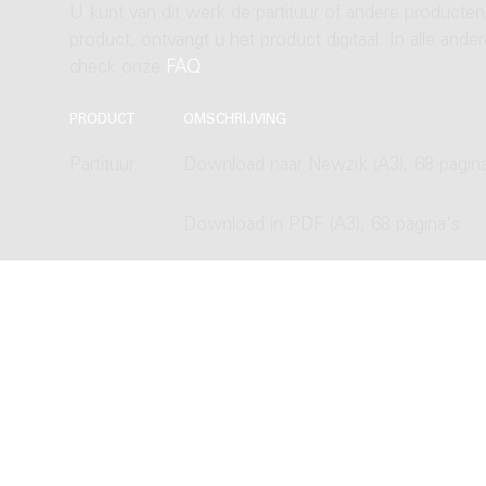
U kunt van dit werk de partituur of andere producten
product, ontvangt u het product digitaal. In alle and
check onze
FAQ
.
PRODUCT
OMSCHRIJVING
Partituur
Download naar Newzik (A3), 68 pagin
Download in PDF (A3), 68 pagina's
Hardcopy, normal size (A3), 68 pagina
Hardcopy, study size (A4), 68 pagina's