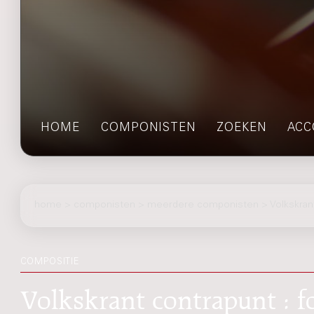
HOME
COMPONISTEN
ZOEKEN
ACC
home
>
componisten
> meerdere componisten > Volkskrant
COMPOSITIE
Volkskrant contrapunt : f