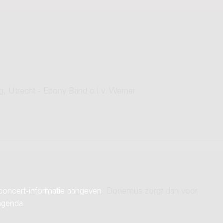
g, Utrecht - Ebony Band o.l.v. Werner
concert-informatie aangeven
. Donemus zorgt dan voor
agenda
.