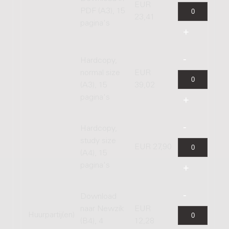
EUR
PDF (A3), 15
23,41
pagina's
Hardcopy,
normal size
EUR
(A3), 15
39,02
pagina's
Hardcopy,
study size
EUR 27,90
(A4), 15
pagina's
Download
naar Newzik
EUR
Huurpartij(en)
(B4), 4
12,28