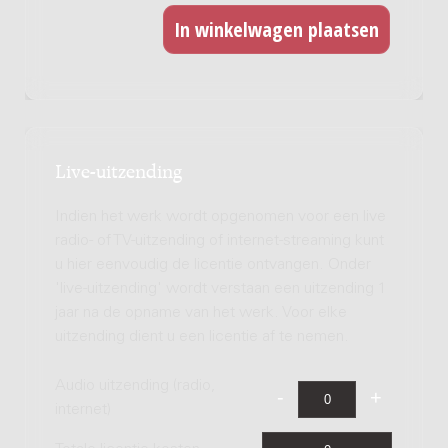
Live-uitzending
Indien het werk wordt opgenomen voor een live
radio- of TV-uitzending of internet-streaming kunt
u hier eenvoudig de licentie ontvangen. Onder
'live-uitzending' wordt verstaan een uitzending 1
jaar na de opname van het werk. Voor elke
uitzending dient u een licentie af te nemen.
Audio uitzending (radio,
internet)