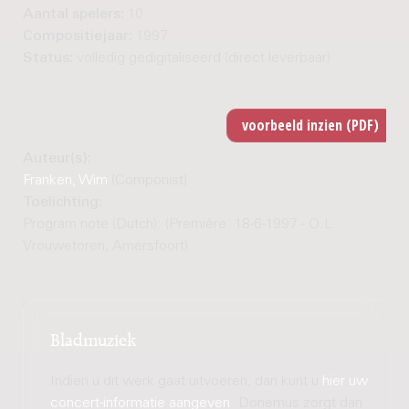
Aantal spelers:
10
Compositiejaar:
1997
Status:
volledig gedigitaliseerd (direct leverbaar)
Auteur(s):
Franken, Wim
(Componist)
Toelichting:
Program note (Dutch): (Première: 18-6-1997 - O.L.
Vrouwetoren, Amersfoort)
Bladmuziek
Indien u dit werk gaat uitvoeren, dan kunt u
hier uw
concert-informatie aangeven
. Donemus zorgt dan