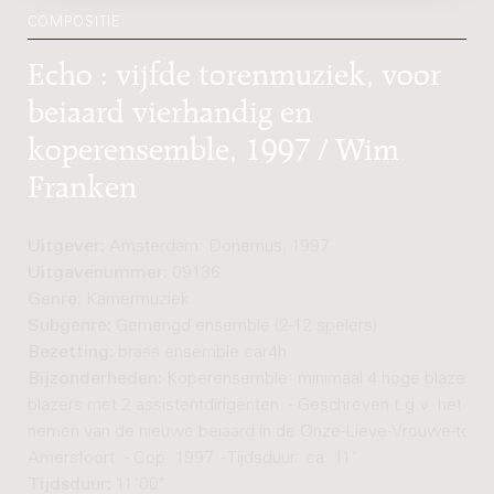
COMPOSITIE
Echo : vijfde torenmuziek, voor
beiaard vierhandig en
koperensemble, 1997 / Wim
Franken
Uitgever:
Amsterdam: Donemus, 1997
Uitgavenummer:
09136
Genre:
Kamermuziek
Subgenre:
Gemengd ensemble (2-12 spelers)
Bezetting:
brass ensemble car4h
Bijzonderheden:
Koperensemble: minimaal 4 hoge blazers e
blazers met 2 assistentdirigenten. - Geschreven t.g.v. het in 
nemen van de nieuwe beiaard in de Onze-Lieve-Vrouwe-toren
Amersfoort. - Cop. 1997. - Tijdsduur: ca. 11'
Tijdsduur:
11'00"