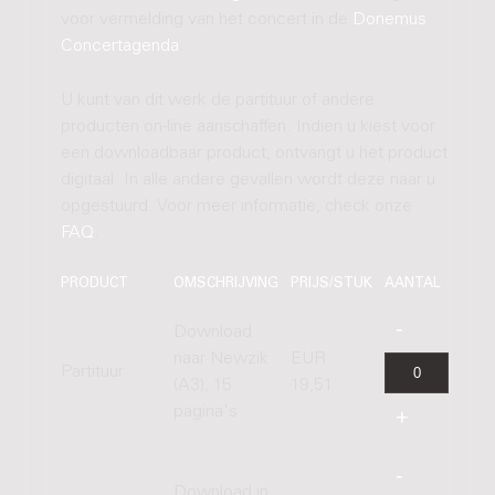
voor vermelding van het concert in de
Donemus
Concertagenda
.
U kunt van dit werk de partituur of andere
producten on-line aanschaffen. Indien u kiest voor
een downloadbaar product, ontvangt u het product
digitaal. In alle andere gevallen wordt deze naar u
opgestuurd. Voor meer informatie, check onze
FAQ
.
PRODUCT
OMSCHRIJVING
PRIJS/STUK
AANTAL
Download
naar Newzik
EUR
Partituur
(A3), 15
19,51
pagina's
Download in