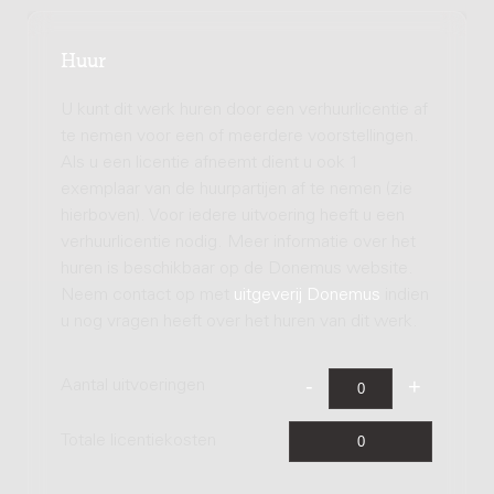
Huur
U kunt dit werk huren door een verhuurlicentie af
te nemen voor een of meerdere voorstellingen.
Als u een licentie afneemt dient u ook 1
exemplaar van de huurpartijen af te nemen (zie
hierboven). Voor iedere uitvoering heeft u een
verhuurlicentie nodig. Meer informatie over het
huren is beschikbaar op de Donemus website.
Neem contact op met
uitgeverij Donemus
indien
u nog vragen heeft over het huren van dit werk.
Aantal uitvoeringen
Totale licentiekosten