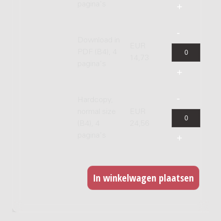
pagina's
Download in
EUR
PDF (B4), 4
14,73
pagina's
Hardcopy,
normal size
EUR
(B4), 4
24,56
pagina's