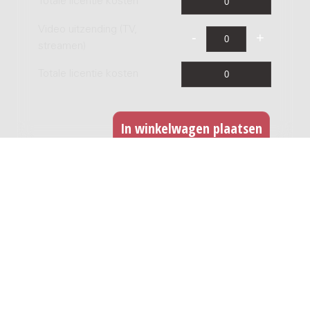
Totale licentie kosten
Video uitzending (TV,
streamen)
Totale licentie kosten
CD opname
Indien u dit werk wilt opnemen op CD kunt u hier
een licentie afnemen. Voor iedere titel dient u
een licentie af te nemen. Deze licentie betreft
ook een digitale release.