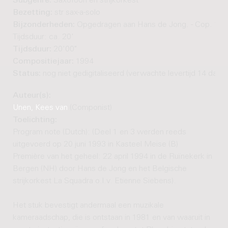
Subgenre:
Saxofoon en strijkorkest
Bezetting:
str sax-a-solo
Bijzonderheden:
Opgedragen aan Hans de Jong. - Cop. 1997
Tijdsduur: ca. 20'
Tijdsduur:
20'00"
Compositiejaar:
1994
Status:
nog niet gedigitaliseerd (verwachte levertijd 14 dage
Auteur(s):
Unen, Kees van
(Componist)
Toelichting:
Program note (Dutch): (Deel 1 en 3 werden reeds
uitgevoerd op 20 juni 1993 in Kasteel Meise (B)
Première van het geheel: 22 april 1994 in de Ruïnekerk in
Bergen (NH) door Hans de Jong en het Belgische
strijkorkest La Squadra o.l.v. Etienne Siebens).
Het stuk bevestigt andermaal een muzikale
kameraadschap, die is ontstaan in 1981 en van waaruit in