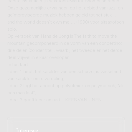
eerste instantie mijn saxofoonkwartet Rhombi ontstond.
Onze gezamenlijke ervaringen op het gebied van jazz- en
geïmproviseerde muziek hebben geleid tot het stuk ...
and the world doesn't own me ... (1990) voor altsaxofoon
solo.
Op verzoek van Hans de Jong is The faith to move the
mountain gecomponeerd in de vorm van een concertino:
drie delen (zonder titel), waarbij het tweede en het derde
deel vrijwel in elkaar overlopen.
In het kort:
- deel 1 heeft het karakter van een scherzo, is wisselend
van karakter en rolverdeling;
- deel 2 legt het accent op polyritmiek en polymetriek, "als
een manifest";
- deel 3 geeft kleur en rust. - KEES VAN UNEN
Interesse