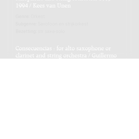
1994 / Kees van Unen
Genre:
Orkest
Subgenre:
Saxofoon en strijkorkest
Bezetting:
str sax-a-solo
Consecuencias : for alto saxophone or
clarinet and string orchestra / Guillermo
Lago
Genre:
Orkest
Subgenre:
Saxofoon en strijkorkest
Bezetting:
sax-a/cl str
143 Letters To A Woman : Version for
soprano saxophone and string orchestra /
Chiel Meijering
Genre:
Orkest
Subgenre:
Saxofoon en strijkorkest