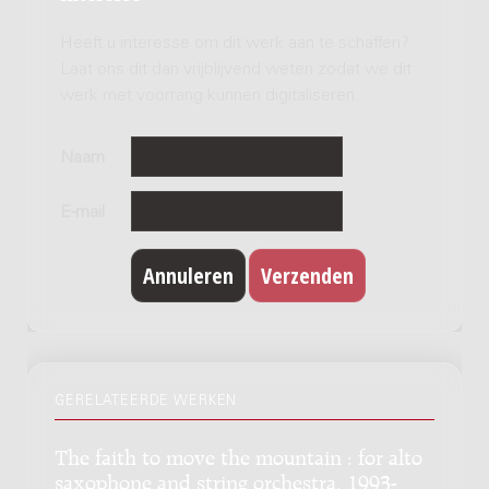
Heeft u interesse om dit werk aan te schaffen?
Laat ons dit dan vrijblijvend weten zodat we dit
werk met voorrang kunnen digitaliseren.
Naam
E-mail
GERELATEERDE WERKEN
The faith to move the mountain : for alto
saxophone and string orchestra, 1993-