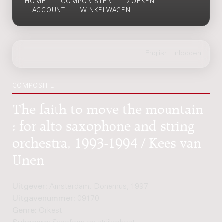
HOME
COMPONISTEN
ZOEKEN
ACCOUNT
WINKELWAGEN
COMPOSITIE
The faith to move the mountain
: for alto saxophone and string
orchestra, 1993-1994 / Kees van
Unen
Uitgever:
Amsterdam: Donemus, 1997
Uitgavenummer:
09170
Genre:
Orkest