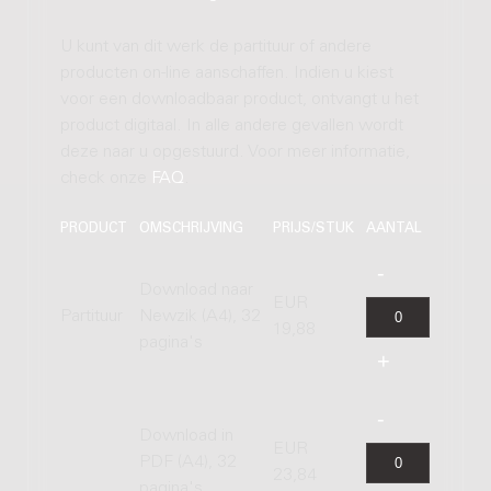
U kunt van dit werk de partituur of andere
producten on-line aanschaffen. Indien u kiest
voor een downloadbaar product, ontvangt u het
product digitaal. In alle andere gevallen wordt
deze naar u opgestuurd. Voor meer informatie,
check onze
FAQ
.
PRODUCT
OMSCHRIJVING
PRIJS/STUK
AANTAL
Download naar
EUR
Partituur
Newzik (A4), 32
19,88
pagina's
Download in
EUR
PDF (A4), 32
23,84
pagina's