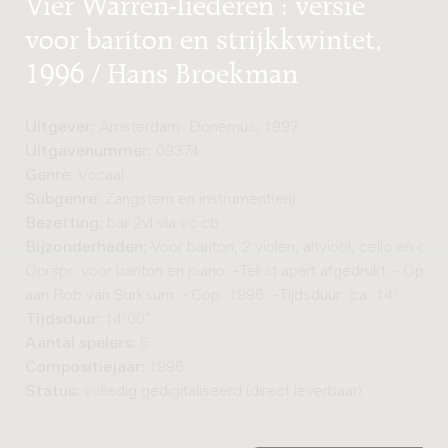
Vier Warren-liederen : versie
voor bariton en strijkkwintet,
1996 / Hans Broekman
Uitgever:
Amsterdam: Donemus, 1997
Uitgavenummer:
09374
Genre:
Vocaal
Subgenre:
Zangstem en instrument(en)
Bezetting:
bar 2vl vla vc cb
Bijzonderheden:
Voor bariton, 2 violen, altviool, cello en cont
Oorspr. voor bariton en piano. - Tekst apart afgedrukt. - Opg
aan Rob van Surksum. - Cop. 1996. - Tijdsduur: ca. 14'
Tijdsduur:
14'00"
Aantal spelers:
6
Compositiejaar:
1996
Status:
volledig gedigitaliseerd (direct leverbaar)