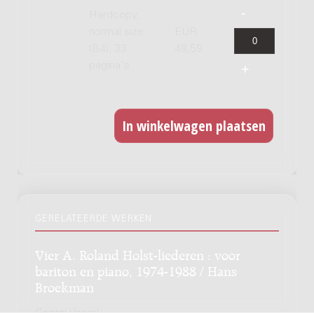
Hardcopy,
normal size
EUR
(B4), 33
48,59
pagina's
GERELATEERDE WERKEN
Vier A. Roland Holst-liederen : voor
bariton en piano, 1974-1988 / Hans
Broekman
Genre:
Vocaal