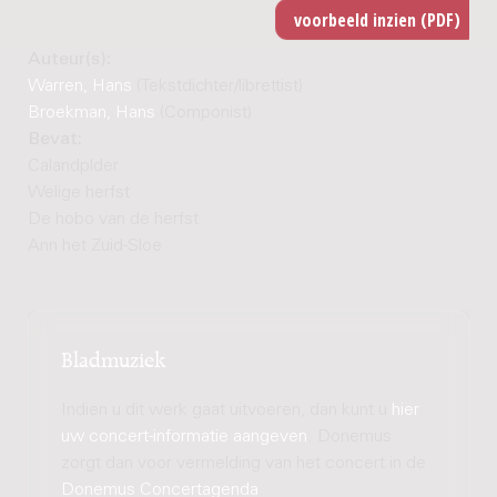
Auteur(s):
Warren, Hans
(Tekstdichter/librettist)
Broekman, Hans
(Componist)
Bevat:
Calandplder
Welige herfst
De hobo van de herfst
Ann het Zuid-Sloe
Bladmuziek
Indien u dit werk gaat uitvoeren, dan kunt u
hier
uw concert-informatie aangeven
. Donemus
zorgt dan voor vermelding van het concert in de
Donemus Concertagenda
.