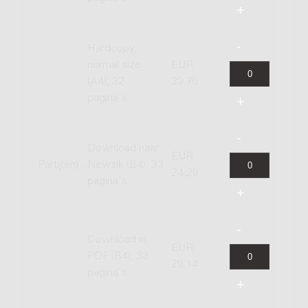
Hardcopy,
normal size
EUR
(A4), 32
39,76
pagina's
Download naar
EUR
Partij(en)
Newzik (B4), 33
24,29
pagina's
Download in
EUR
PDF (B4), 33
29,14
pagina's