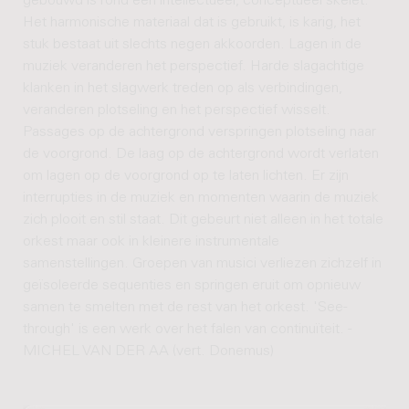
gebouwd is rond een intellectueel, conceptueel skelet.
Het harmonische materiaal dat is gebruikt, is karig, het
stuk bestaat uit slechts negen akkoorden. Lagen in de
muziek veranderen het perspectief. Harde slagachtige
klanken in het slagwerk treden op als verbindingen,
veranderen plotseling en het perspectief wisselt.
Passages op de achtergrond verspringen plotseling naar
de voorgrond. De laag op de achtergrond wordt verlaten
om lagen op de voorgrond op te laten lichten. Er zijn
interrupties in de muziek en momenten waarin de muziek
zich plooit en stil staat. Dit gebeurt niet alleen in het totale
orkest maar ook in kleinere instrumentale
samenstellingen. Groepen van musici verliezen zichzelf in
geïsoleerde sequenties en springen eruit om opnieuw
samen te smelten met de rest van het orkest. 'See-
through' is een werk over het falen van continuïteit. -
MICHEL VAN DER AA (vert. Donemus)