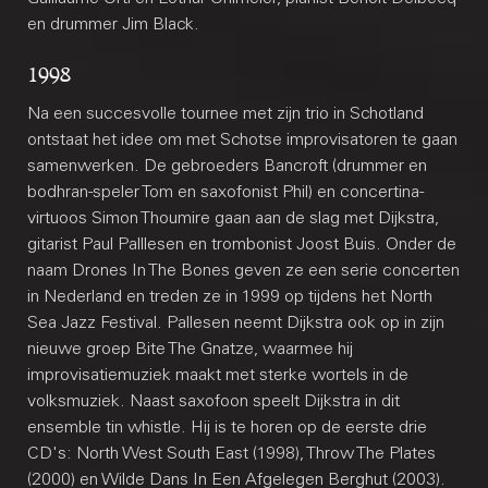
en drummer Jim Black.
1998
Na een succesvolle tournee met zijn trio in Schotland
ontstaat het idee om met Schotse improvisatoren te gaan
samenwerken. De gebroeders Bancroft (drummer en
bodhran-speler Tom en saxofonist Phil) en concertina-
virtuoos Simon Thoumire gaan aan de slag met Dijkstra,
gitarist Paul Palllesen en trombonist Joost Buis. Onder de
naam Drones In The Bones geven ze een serie concerten
in Nederland en treden ze in 1999 op tijdens het North
Sea Jazz Festival. Pallesen neemt Dijkstra ook op in zijn
nieuwe groep Bite The Gnatze, waarmee hij
improvisatiemuziek maakt met sterke wortels in de
volksmuziek. Naast saxofoon speelt Dijkstra in dit
ensemble tin whistle. Hij is te horen op de eerste drie
CD's: North West South East (1998), Throw The Plates
(2000) en Wilde Dans In Een Afgelegen Berghut (2003).