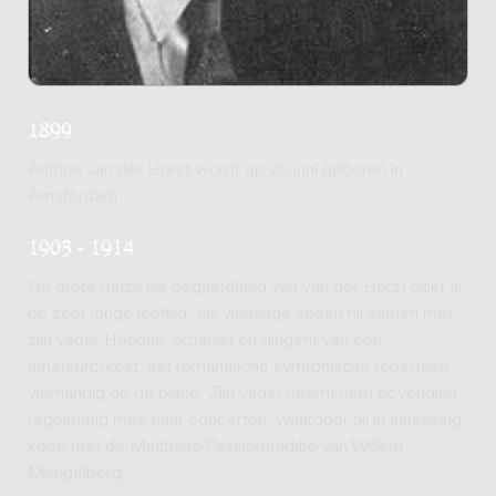
1899
Anthon van der Horst wordt op 20 juni geboren in
Amsterdam.
1903 - 1914
De grote muzikale begaafdheid van Van der Horst blijkt al
op zeer jonge leeftijd: als vierjarige speelt hij samen met
zijn vader Hendrik, organist en dirigent van een
amateurorkest, het romantische symfonische repertoire
vierhandig op de piano. Zijn vader neemt hem bovendien
regelmatig mee naar concerten, waardoor hij in aanraking
komt met de Matthäus-Passiontraditie van Willem
Mengelberg.