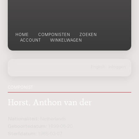
HOME
COMPONISTEN
ZOEKEN
ACCOUNT
WINKELWAGEN
COMPONIST
Horst, Anthon van der
Nationaliteit:
Netherlands
Geboortedatum:
1899-06-20
Sterfdatum:
1965-03-07