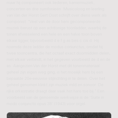
maar hij componeert ook liederen, kamermuziek,
concerten en drie symfonieën. Musicoloog en leerling
van Van der Horst Gert Oost schrijft over diens werk als
componist: "Veel van de door hem gecomponeerde
muziek berust op een achttonige toonladder, waarbij de
tonen afwisselend een hele en een halve toon boven
elkaar ligger, bijvoorbeeld d e f g as bes c cis d. Hij
noemde deze ladder de modus coniunctus, omdat hij
twee tooncentra, die het octaaf exact doormidden delen,
met elkaar verbindt; in het gegeven voorbeeld de d en de
as. Aangezien Van der Horst met dit tonenmateriaal
geheel zijn eigen weg ging, is het moeilijk hem bij een
bepaalde 20e-eeuwse stijlrichting in te delen. Over het
geheel genomen klinkt zijn muziek mild en sonoor. De
rijke orkestratie draagt daar vaak het hare toe bij." Een
voorbeeld van de genoemde werkwijze is de 'Suite in
modo conjuncto opus 38' (1943) voor orgel.