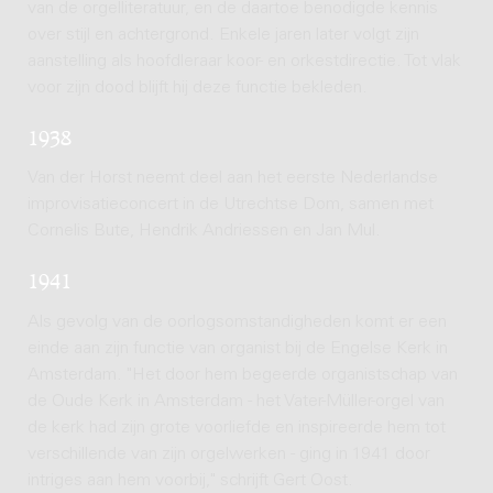
van de orgelliteratuur, en de daartoe benodigde kennis
over stijl en achtergrond. Enkele jaren later volgt zijn
aanstelling als hoofdleraar koor- en orkestdirectie. Tot vlak
voor zijn dood blijft hij deze functie bekleden.
1938
Van der Horst neemt deel aan het eerste Nederlandse
improvisatieconcert in de Utrechtse Dom, samen met
Cornelis Bute, Hendrik Andriessen en Jan Mul.
1941
Als gevolg van de oorlogsomstandigheden komt er een
einde aan zijn functie van organist bij de Engelse Kerk in
Amsterdam. "Het door hem begeerde organistschap van
de Oude Kerk in Amsterdam - het Vater-Müller-orgel van
de kerk had zijn grote voorliefde en inspireerde hem tot
verschillende van zijn orgelwerken - ging in 1941 door
intriges aan hem voorbij," schrijft Gert Oost.