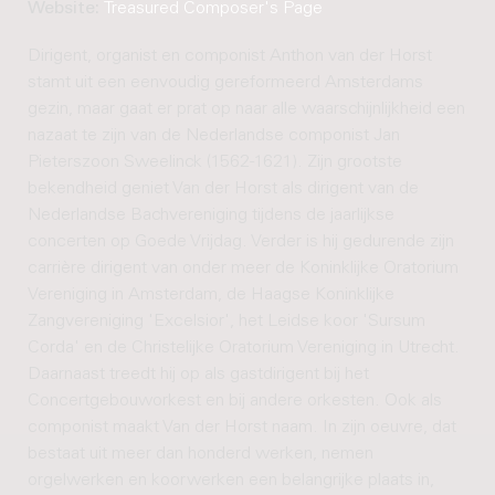
Website:
Treasured Composer's Page
Dirigent, organist en componist Anthon van der Horst
stamt uit een eenvoudig gereformeerd Amsterdams
gezin, maar gaat er prat op naar alle waarschijnlijkheid een
nazaat te zijn van de Nederlandse componist Jan
Pieterszoon Sweelinck (1562-1621). Zijn grootste
bekendheid geniet Van der Horst als dirigent van de
Nederlandse Bachvereniging tijdens de jaarlijkse
concerten op Goede Vrijdag. Verder is hij gedurende zijn
carrière dirigent van onder meer de Koninklijke Oratorium
Vereniging in Amsterdam, de Haagse Koninklijke
Zangvereniging 'Excelsior', het Leidse koor 'Sursum
Corda' en de Christelijke Oratorium Vereniging in Utrecht.
Daarnaast treedt hij op als gastdirigent bij het
Concertgebouworkest en bij andere orkesten. Ook als
componist maakt Van der Horst naam. In zijn oeuvre, dat
bestaat uit meer dan honderd werken, nemen
orgelwerken en koorwerken een belangrijke plaats in,