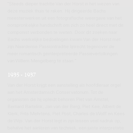
"Steeds dieper trachtte Van der Horst in het wezen van
deze muziek thuis te raken. Hij dirigeerde Bachs
meesterwerken uit een fotografische weergave van het
oorspronkelijke handschrift om zich zo heel direct met de
componist verbonden te weten. Door dit zoeken naar
Bachs werkelijke bedoelingen kwam Van der Horst met
zijn Naardense Passiontraditie lijnrecht tegenover de
meer romantisch geïnterpreteerde Passievertolkingen
van Willem Mengelberg te staan."
1935 - 1937
Van der Horst krijgt een aanstelling als hoofdleraar orgel
aan het Amsterdamsch Conservatorium. Tot de
organisten die hij opleidt behoren Piet van Amstel,
Bernard Bartelink, Jan van der Berg, Piet Kee, Albert de
Klerk, Frits Mehrtens, Piet Post, Charles de Wolff en Kees
de Wijs. Van der Horst legt in zijn lessen veel nadruk op,
behalve het aanleren van techniek, een juiste interpretatie