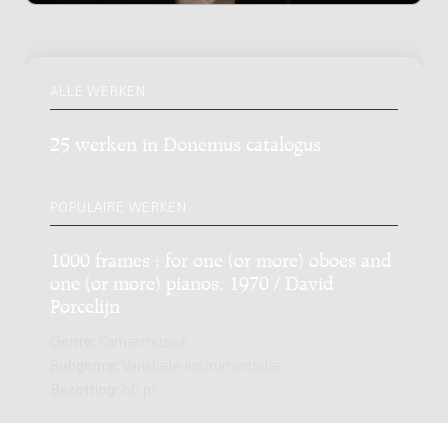
ALLE WERKEN
25 werken in Donemus catalogus
POPULAIRE WERKEN
1000 frames : for one (or more) oboes and
one (or more) pianos, 1970 / David
Porcelijn
Genre:
Kamermuziek
Subgenre:
Variabele instrumentatie
Bezetting:
ob pf
Sound poem in Shikara tala : for double