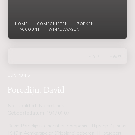
HOME
COMPONISTEN
ZOEKEN
ACCOUNT
WINKELWAGEN
COMPONIST
Porcelijn, David
Nationaliteit:
Netherlands
Geboortedatum:
1947-01-07
David Porcelijn is dirigent en componist. Hij is op 7 januari
1947 in Achtkarspelen (Friesland) geboren. Hij studeert