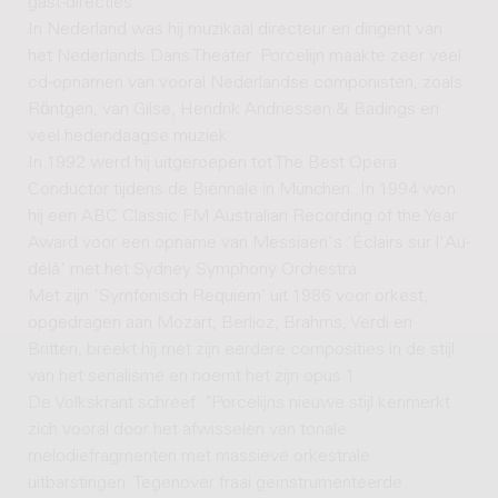
gast-directies.
In Nederland was hij muzikaal directeur en dirigent van
het Nederlands Dans Theater. Porcelijn maakte zeer veel
cd-opnamen van vooral Nederlandse componisten, zoals
Rӧntgen, van Gilse, Hendrik Andriessen & Badings en
veel hedendaagse muziek.
In 1992 werd hij uitgeroepen tot The Best Opera
Conductor tijdens de Biënnale in München. In 1994 won
hij een ABC Classic FM Australian Recording of the Year
Award voor een opname van Messiaen's 'Éclairs sur l'Au-
délà' met het Sydney Symphony Orchestra.
Met zijn 'Symfonisch Requiem’ uit 1986 voor orkest,
opgedragen aan Mozart, Berlioz, Brahms, Verdi en
Britten, breekt hij met zijn eerdere composities in de stijl
van het serialisme en noemt het zijn opus 1.
De Volkskrant schreef: "Porcelijns nieuwe stijl kenmerkt
zich vooral door het afwisselen van tonale
melodiefragmenten met massieve orkestrale
uitbarstingen. Tegenover fraai geïnstrumenteerde