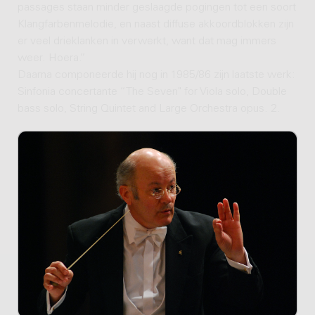
passages staan minder geslaagde pogingen tot een soort
Klangfarbenmelodie, en naast diffuse akkoordblokken zijn
er veel drieklanken in verwerkt, want dat mag immers
weer. Hoera.”
Daarna componeerde hij nog in 1985/86 zijn laatste werk:
Sinfonia concertante “The Seven" for Viola solo, Double
bass solo, String Quintet and Large Orchestra opus. 2.