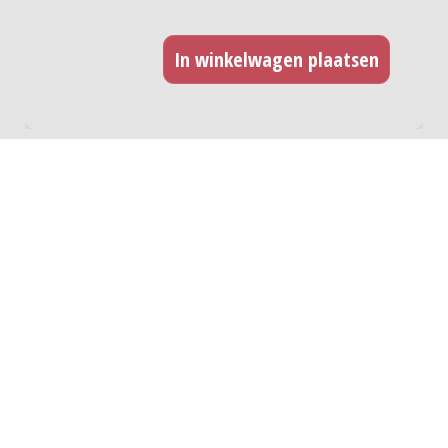
CD opname
Indien u dit werk wilt opnemen op CD kunt u hier
een licentie afnemen. Voor iedere titel dient u
een licentie af te nemen. Deze licentie betreft
ook een digitale release.
CD titels
Totale licentie kosten