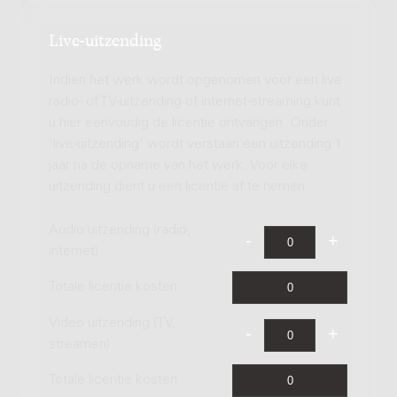
Live-uitzending
Indien het werk wordt opgenomen voor een live
radio- of TV-uitzending of internet-streaming kunt
u hier eenvoudig de licentie ontvangen. Onder
'live-uitzending' wordt verstaan een uitzending 1
jaar na de opname van het werk. Voor elke
uitzending dient u een licentie af te nemen.
Audio uitzending (radio,
internet)
Totale licentie kosten
Video uitzending (TV,
streamen)
Totale licentie kosten