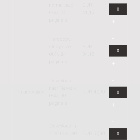
normal size
EUR
(B4), 24
41,13
pagina's
Hardcopy,
study size
EUR
(A4), 24
34,18
pagina's
Download
naar Newzik
Huurpartij(en)
EUR 47,90
(B4), 90
pagina's
Download in
PDF (B4), 90
EUR 57,48