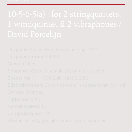
COMPOSITIE
10-5-6-5(a) : for 2 stringquartets,
1 windquintet & 2 vibraphones /
David Porcelijn
Uitgever:
Amsterdam: Donemus, cop. 1972
Uitgavenummer:
04282
Genre:
Orkest
Subgenre:
Groot ensemble (12 of meer spelers)
Bezetting:
1111 1000 2vibr str(4.2.2.0.)
Bijzonderheden:
Gecomponeerd in opdracht van de Nederl
Omroep Stichting.
Tijdsduur:
9'00"
Aantal spelers:
15
Compositiejaar:
1972
Status:
volledig gedigitaliseerd (direct leverbaar)