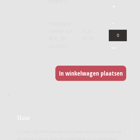
pagina's
Hardcopy,
normal size
EUR
(B4), 90
95,81
pagina's
Huur
U kunt dit werk huren door een verhuurlicentie af
te nemen voor een of meerdere voorstellingen.