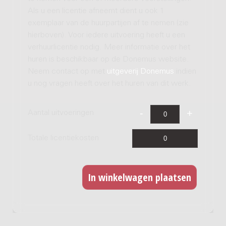
Als u een licentie afneemt dient u ook 1
exemplaar van de huurpartijen af te nemen (zie
hierboven). Voor iedere uitvoering heeft u een
verhuurlicentie nodig. Meer informatie over het
huren is beschikbaar op de Donemus website.
Neem contact op met
uitgeverij Donemus
indien
u nog vragen heeft over het huren van dit werk.
Aantal uitvoeringen
Totale licentiekosten