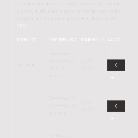
een downloadbaar product, ontvangt u het product
digitaal. In alle andere gevallen wordt deze naar u
opgestuurd. Voor meer informatie, check onze
FAQ
.
PRODUCT
OMSCHRIJVING
PRIJS/STUK
AANTAL
Download
naar Newzik
EUR
Partituur
(B4), 24
20,56
pagina's
Download in
EUR
PDF (B4), 24
24,67
pagina's
Hardcopy,