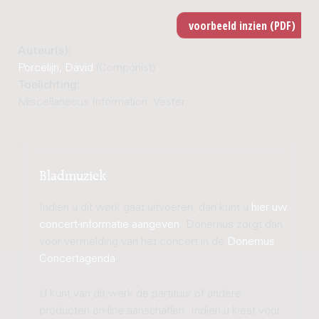
Auteur(s):
Porcelijn, David
(Componist)
Toelichting:
Miscellaneous Information: Vester
Bladmuziek
Indien u dit werk gaat uitvoeren, dan kunt u
hier uw
concert-informatie aangeven
. Donemus zorgt dan
voor vermelding van het concert in de
Donemus
Concertagenda
.
U kunt van dit werk de partituur of andere
producten on-line aanschaffen. Indien u kiest voor