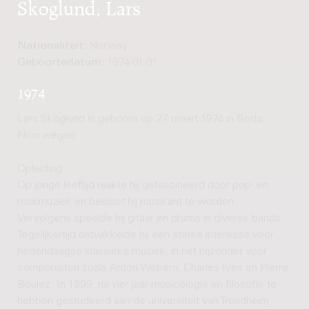
Skoglund, Lars
Nationaliteit:
Norway
Geboortedatum:
1974-01-01
1974
Lars Skoglund is geboren op 27 maart 1974 in Bodø,
Noorwegen
Opleiding
Op jonge leeftijd raakte hij gefascineerd door pop- en
rockmuziek en besloot hij muzikant te worden.
Vervolgens speelde hij gitaar en drums in diverse bands.
Tegelijkertijd ontwikkelde hij een sterke interesse voor
hedendaagse klassieke muziek, in het bijzonder voor
componisten zoals Anton Webern, Charles Ives en Pierre
Boulez. In 1999, na vier jaar musicologie en filosofie te
hebben gestudeerd aan de universiteit van Trondheim,