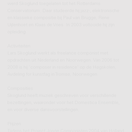
werd Skoglund toegelaten tot het Rotterdams
Conservatorium. Daar studeerde hij jazz-, elektronische
en klassieke compositie bij Paul van Brugge, Rene
Uijlenhoet en Klaas de Vries. In 2003 voltooide hij zijn
opleiding.
Activiteiten
Lars Skoglund werkt als freelance componist met
opdrachten uit Nederland en Noorwegen. Van 2006 tot
2008 is hij 'composer in residence' op de Høgskolen,
Avdeling for kunstfag in Tromsø, Noorwegen.
Composities
Skoglund heeft muziek geschreven voor verschillende
bezettingen, waaronder voor het Domestica Ensemble,
en voor diverse dansvoorstellingen.
Prijzen
Tijdens het Project Jonge Componisten 2004 van Holland