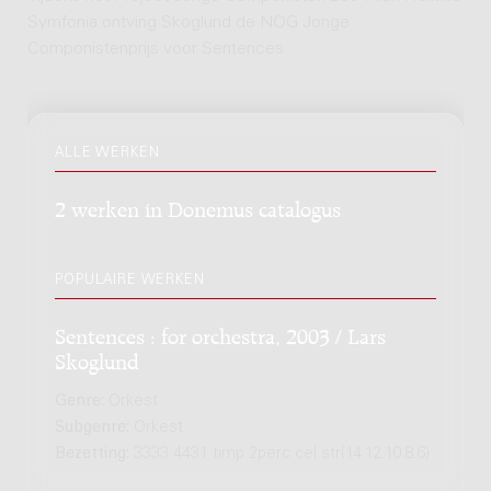
Symfonia ontving Skoglund de NOG Jonge
Componistenprijs voor Sentences.
ALLE WERKEN
2 werken in Donemus catalogus
POPULAIRE WERKEN
Sentences : for orchestra, 2003 / Lars
Skoglund
Genre:
Orkest
Subgenre:
Orkest
Bezetting:
3333 4431 timp 2perc cel str(14.12.10.8.6)