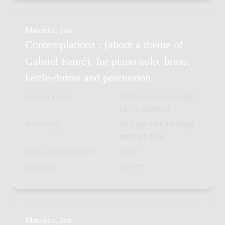
Masséus, Jan
Contemplations : (about a theme of
Gabriel Fauré), for piano-solo, brass,
kettle-drums and percussion
Kamermuziek
Gemengd ensemble
(2-12 spelers)
Bezetting
2h 2trp 2trb tb timp
perc pf-solo
Jaar van compositie
1972
Tijdsduur
15'00"
Masséus, Jan