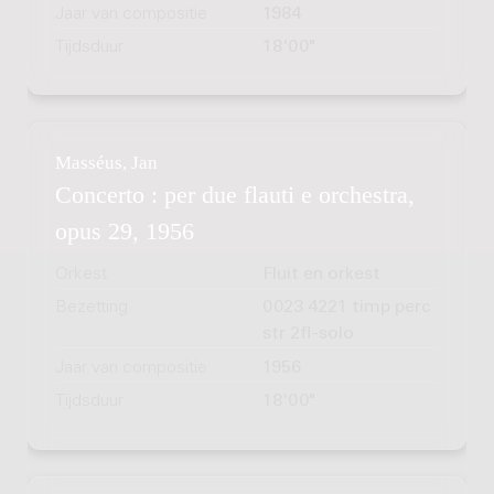
Jaar van compositie
1984
Tijdsduur
18'00"
Masséus, Jan
Concerto : per due flauti e orchestra,
opus 29, 1956
Orkest
Fluit en orkest
Bezetting
0023 4221 timp perc
str 2fl-solo
Jaar van compositie
1956
Tijdsduur
18'00"