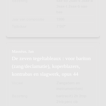
Bezetting
sax-so 2sax-s 3sax-a
3sax-t 2sax-b sax-
bas
Jaar van compositie
1995
Tijdsduur
7'00"
Masséus, Jan
De zeven tegeltableaux : voor bariton
(zang/declamatie), koperblazers,
kontrabas en slagwerk, opus 44
Vocaal
Zangstem en
instrument(en)
Bezetting
bar(recit) 2h 2trp
2trb perc cb