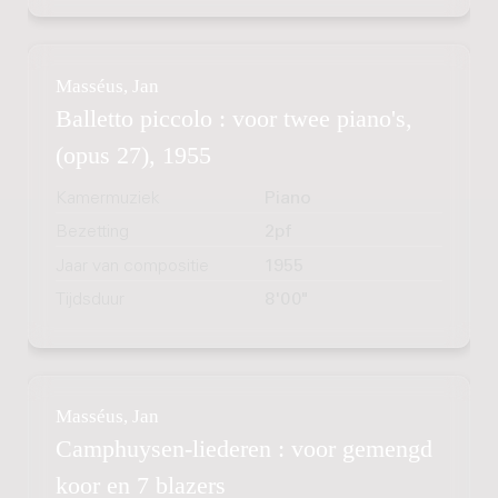
Masséus, Jan
Balletto piccolo : voor twee piano's,
(opus 27), 1955
Kamermuziek
Piano
Bezetting
2pf
Jaar van compositie
1955
Tijdsduur
8'00"
Masséus, Jan
Camphuysen-liederen : voor gemengd
koor en 7 blazers