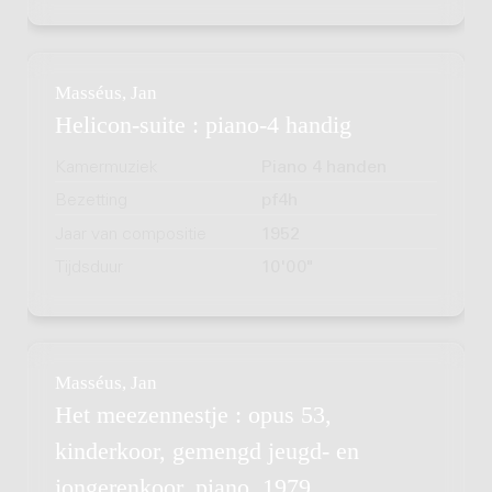
Masséus, Jan
Helicon-suite : piano-4 handig
Kamermuziek
Piano 4 handen
Bezetting
pf4h
Jaar van compositie
1952
Tijdsduur
10'00"
Masséus, Jan
Het meezennestje : opus 53,
kinderkoor, gemengd jeugd- en
jongerenkoor, piano, 1979