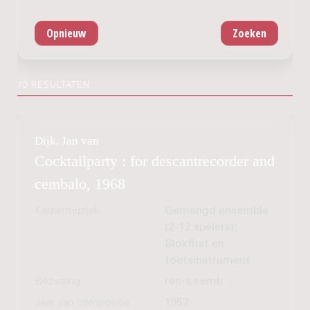
70 RESULTATEN
Dijk, Jan van
Cocktailparty : for descantrecorder and
cembalo, 1968
Kamermuziek
Gemengd ensemble
(2-12 spelers);
Blokfluit en
toetsinstrument
Bezetting
rec-s cemb
Jaar van compositie
1957