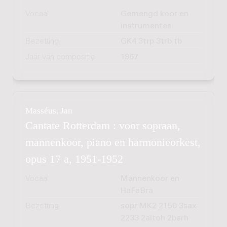
Vocaal
Gemengd koor en
instrumenten
Bezetting
GK4 3trp 3trb tb
Jaar van compositie
1967
Masséus, Jan
Cantate Rotterdam : voor sopraan,
mannenkoor, piano en harmonieorkest,
opus 17 a, 1951-1952
Vocaal
Mannenkoor en
HaFaBra
Bezetting
sopr MK2 2150 3sax
2233 2altoh 2barh