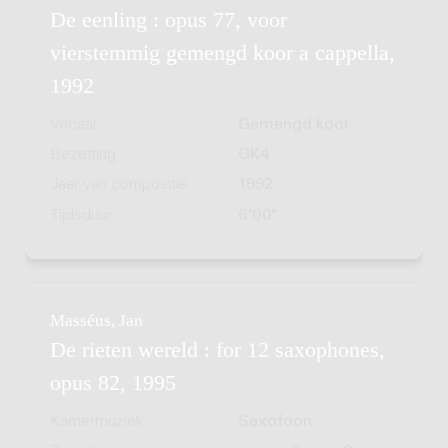
De eenling : opus 77, voor
vierstemmig gemengd koor a cappella,
1992
Vocaal
Gemengd koor
Bezetting
GK4
Jaar van compositie
1992
Tijdsduur
6'00"
Masséus, Jan
De rieten wereld : for 12 saxophones,
opus 82, 1995
Kamermuziek
Saxofoon