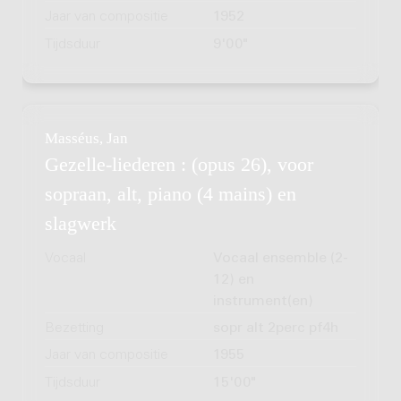
Jaar van compositie
1952
Tijdsduur
9'00"
Masséus, Jan
Gezelle-liederen : (opus 26), voor
sopraan, alt, piano (4 mains) en
slagwerk
Vocaal
Vocaal ensemble (2-
12) en
instrument(en)
Bezetting
sopr alt 2perc pf4h
Jaar van compositie
1955
Tijdsduur
15'00"