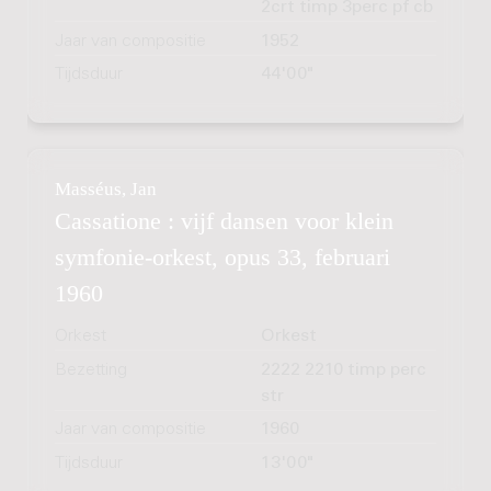
2crt timp 3perc pf cb
Jaar van compositie
1952
Tijdsduur
44'00"
Masséus, Jan
Cassatione : vijf dansen voor klein
symfonie-orkest, opus 33, februari
1960
Orkest
Orkest
Bezetting
2222 2210 timp perc
str
Jaar van compositie
1960
Tijdsduur
13'00"