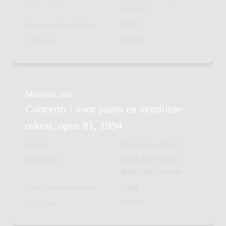
vl-solo
Jaar van compositie
1953
Tijdsduur
18'00"
Masséus, Jan
Concerto : voor piano en symfonie-
orkest, opus 81, 1994
Orkest
Piano en orkest
Bezetting
3233 4321 timp
4perc str pf-solo
Jaar van compositie
1994
Tijdsduur
18'00"