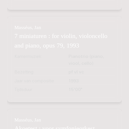
Masséus, Jan
7 miniaturen : for violin, violoncello
and piano, opus 79, 1993
Kamermuziek
Pianotrio (piano,
viool, cello)
Bezetting
pf vl vc
Jaar van compositie
1993
Tijdsduur
15'00"
Masséus, Jan
Akoetest : voor symfonieorkest