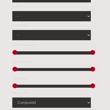
Genre
Subgenre
Aantal spelers
Geschreven
Tijdsduur
Sortering