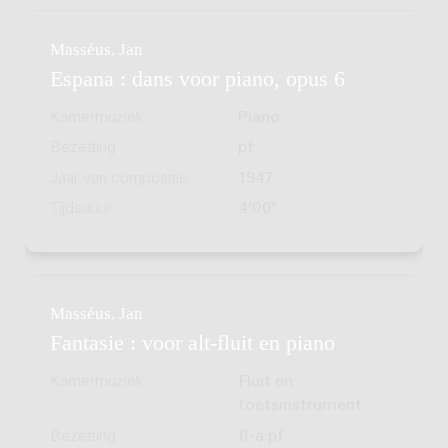
Masséus, Jan
Espana : dans voor piano, opus 6
Kamermuziek
Piano
Bezetting
pf
Jaar van compositie
1947
Tijdsduur
4'00"
Masséus, Jan
Fantasie : voor alt-fluit en piano
Kamermuziek
Fluit en
toetsinstrument
Bezetting
fl-a pf