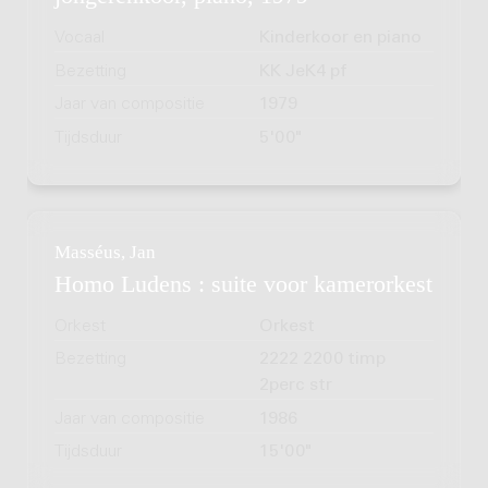
Vocaal
Kinderkoor en piano
Bezetting
KK JeK4 pf
Jaar van compositie
1979
Tijdsduur
5'00"
Masséus, Jan
Homo Ludens : suite voor kamerorkest
Orkest
Orkest
Bezetting
2222 2200 timp
2perc str
Jaar van compositie
1986
Tijdsduur
15'00"