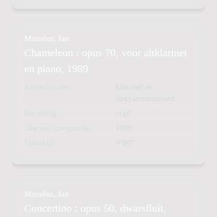
Masséus, Jan
Chameleon : opus 70, voor altklarinet
en piano, 1989
Kamermuziek
Klarinet en
toetsinstrument
Bezetting
cl pf
Jaar van compositie
1989
Tijdsduur
4'00"
Masséus, Jan
Concertino : opus 50, dwarsfluit,