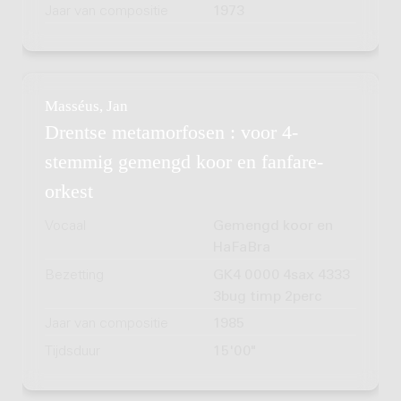
Jaar van compositie
1973
Masséus, Jan
Drentse metamorfosen : voor 4-
stemmig gemengd koor en fanfare-
orkest
Vocaal
Gemengd koor en
HaFaBra
Bezetting
GK4 0000 4sax 4333
3bug timp 2perc
Jaar van compositie
1985
Tijdsduur
15'00"