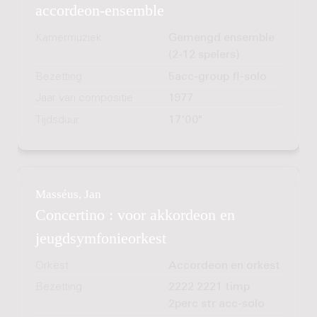
accordeon-ensemble
Kamermuziek
Gemengd ensemble
(2-12 spelers)
Bezetting
5acc-group fl-solo
Jaar van compositie
1977
Tijdsduur
17'00"
Masséus, Jan
Concertino : voor akkordeon en
jeugdsymfonieorkest
Orkest
Accordeon en orkest
Bezetting
2222 2221 timp
2perc str acc-solo