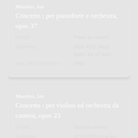
Masséus, Jan
Concerto : per pianoforte e orchestra,
opus 37
Orkest
Piano en orkest
Bezetting
2222 4221 timp
2perc str pf-solo
Jaar van compositie
1966
Masséus, Jan
Concerto : per violino ed orchestra da
camera, opus 23
Orkest
Viool en orkest
Bezetting
2222 2200 timp str