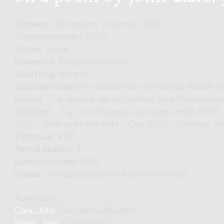
Uitgever:
Amsterdam: Donemus, 2000
Uitgavenummer:
10088
Genre:
Vocaal
Subgenre:
Zangstem en piano
Bezetting:
voice pf
Bijzonderheden:
In opdracht van de Stichting Actuele 
Brabant. - Op verzoek van de Stichting Jong Muziektalent
Nederland. - T.g.v. het Europese concours van de EMCY,
2000. - Tekst apart afgedrukt. - Cop. 2000. - Tijdsduur: ca
Tijdsduur:
4'00"
Aantal spelers:
2
Compositiejaar:
1999
Status:
volledig gedigitaliseerd (direct leverbaar)
Auteur(s):
Clare, John
(Tekstdichter/librettist)