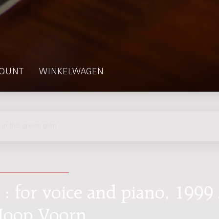
OUNT
WINKELWAGEN
n the green glen
: for voice and piano, 1999 
 Joop Voorn