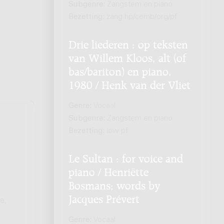
Subgenre:
Zangstem en piano
Bezetting:
zang hp/cemb/org/pf
Drie liederen : op teksten
van Willem Kloos, alt (of
bas/bariton) en piano,
1980 / Henk van der Vliet
Genre:
Vocaal
Subgenre:
Zangstem en piano
Bezetting:
low pf
Le Sultan : for voice and
piano / Henriëtte
Bosmans; words by
Jacques Prévert
e,
Genre:
Vocaal