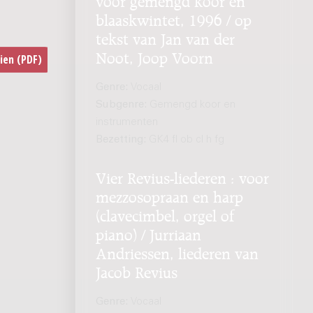
blaaskwintet, 1996 / op
tekst van Jan van der
Noot, Joop Voorn
Genre:
Vocaal
Subgenre:
Gemengd koor en
instrumenten
Bezetting:
GK4 fl ob cl h fg
Vier Revius-liederen : voor
mezzosopraan en harp
(clavecimbel, orgel of
piano) / Jurriaan
Andriessen, liederen van
Jacob Revius
Genre:
Vocaal