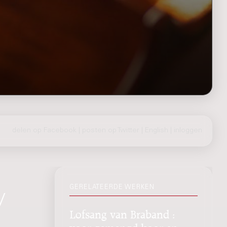
delen op Facebook
|
posten op Twitter
|
English
|
inloggen
GERELATEERDE WERKEN
/
Lofsang van Braband :
voor gemengd koor en