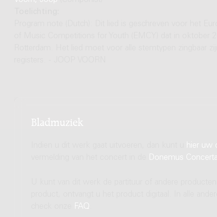
Voorn, Joop
(Componist)
Toelichting:
Program note (Dutch): Dit lied is geschreven voor het 
of Music Competitions for Youth (EMCY) dat in oktober 
Rotterdam. Het lied moet voor alle stemtypen zingbaar zi
registers. - JOOP VOORN
Bladmuziek
Indien u dit werk gaat uitvoeren, dan kunt u
hier uw 
vermelding van het concert in de
Donemus Concert
U kunt van dit werk de partituur of andere producten
product, ontvangt u het product digitaal. In alle and
check onze
FAQ
.