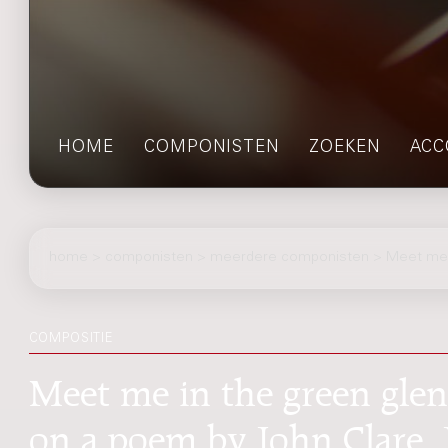
HOME
COMPONISTEN
ZOEKEN
ACC
home
>
componisten
> meerdere componisten > Meet me i
COMPOSITIE
Meet me in the green glen 
on a poem by John Clare,