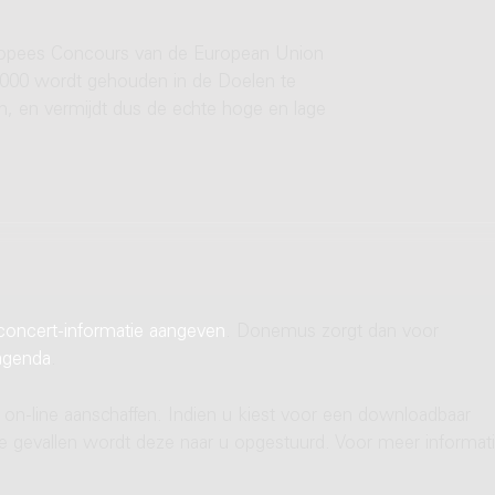
Europees Concours van de European Union
2000 wordt gehouden in de Doelen te
jn, en vermijdt dus de echte hoge en lage
concert-informatie aangeven
. Donemus zorgt dan voor
agenda
.
 on-line aanschaffen. Indien u kiest voor een downloadbaar
ere gevallen wordt deze naar u opgestuurd. Voor meer informati