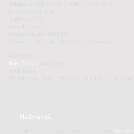
Subgenre:
Strijkkwartet (2 violen, altviool, cello)
Bezetting:
2vl vla vc
Tijdsduur:
5'00"
Aantal spelers:
4
Compositiejaar:
1964/1966
Status:
volledig gedigitaliseerd (direct leverbaar)
Auteur(s):
Bois, Rob du
(Componist)
Toelichting:
Program note (Dutch): (Première: 30-1-1967 - Amsterda
Bladmuziek
Indien u dit werk gaat uitvoeren, dan kunt u
hier uw 