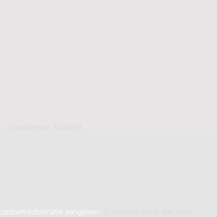
m - Gaudeamus Kwartet)
concert-informatie aangeven
. Donemus zorgt dan voor