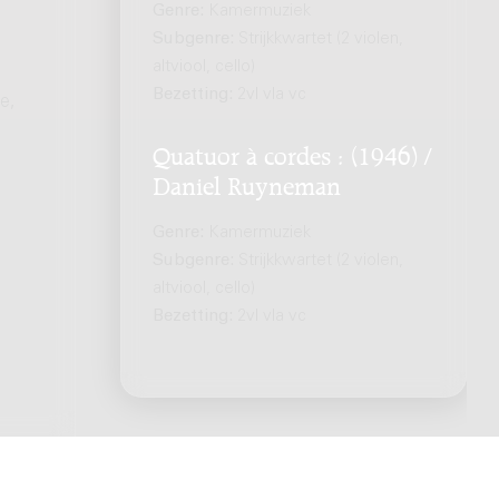
Genre:
Kamermuziek
Subgenre:
Strijkkwartet (2 violen,
altviool, cello)
Bezetting:
2vl vla vc
e,
Quatuor à cordes : (1946) /
Daniel Ruyneman
Genre:
Kamermuziek
Subgenre:
Strijkkwartet (2 violen,
altviool, cello)
Bezetting:
2vl vla vc