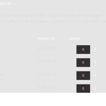
agenda
.
 on-line aanschaffen. Indien u kiest voor een downloadbaar
ere gevallen wordt deze naar u opgestuurd. Voor meer informati
PRIJS/STUK
AANTAL
's
EUR 20,01
EUR 24,01
's
EUR 40,02
EUR 28,60