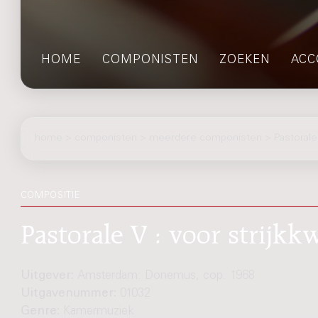
HOME
COMPONISTEN
ZOEKEN
ACC
home
>
componisten
> meerdere componisten > Pastorale
COMPOSITIE
Pastorale V : voor strijkk
Uitgever:
Amsterdam: Donemus, cop. 1968
Uitgavenummer:
01032
Genre:
Kamermuziek