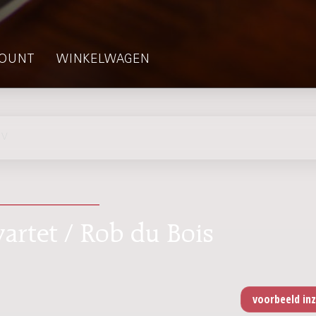
OUNT
WINKELWAGEN
 V
wartet / Rob du Bois