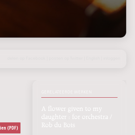
delen op Facebook
|
posten op Twitter
|
English
|
inloggen
GERELATEERDE WERKEN
A flower given to my
daughter : for orchestra /
Rob du Bois