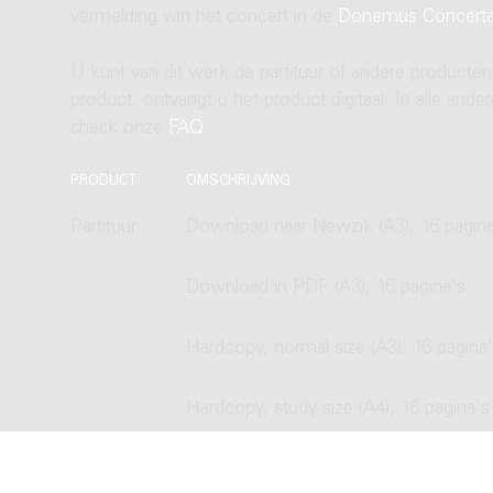
vermelding van het concert in de
Donemus Concert
U kunt van dit werk de partituur of andere producten
product, ontvangt u het product digitaal. In alle and
check onze
FAQ
.
PRODUCT
OMSCHRIJVING
Partituur
Download naar Newzik (A3), 16 pagina
Download in PDF (A3), 16 pagina's
Hardcopy, normal size (A3), 16 pagina
Hardcopy, study size (A4), 16 pagina's