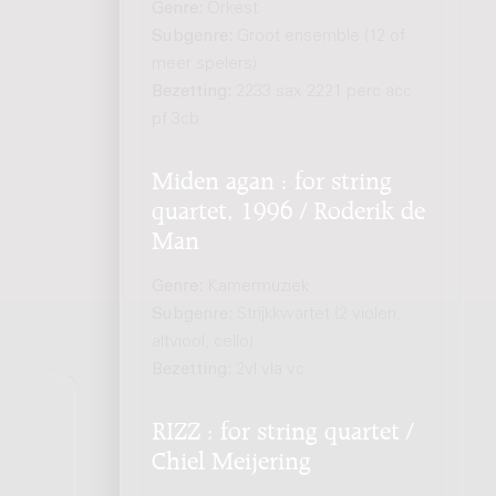
Genre:
Orkest
Subgenre:
Groot ensemble (12 of
meer spelers)
Bezetting:
2233 sax 2221 perc acc
pf 3cb
Miden agan : for string
quartet, 1996 / Roderik de
Man
Genre:
Kamermuziek
Subgenre:
Strijkkwartet (2 violen,
altviool, cello)
Bezetting:
2vl vla vc
RIZZ : for string quartet /
Chiel Meijering