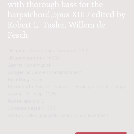
with thorough bass for the
harpsichord,opus XIII / edited by
Robert L. Tusler, Willem de
Fesch
Uitgever:
Amsterdam: Donemus, 2001
Uitgavenummer:
10408
Genre:
Kamermuziek
Subgenre:
Cello en toetsinstrument
Bezetting:
vc bc
Bijzonderheden:
Met voorw. - Omslag vermeldt: Complete 
Volume 16. - Cop. 1995
Aantal spelers:
2
Compositiejaar:
1750
Status:
volledig gedigitaliseerd (direct leverbaar)