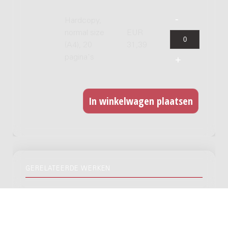
Hardcopy,
normal size
EUR
(A4), 20
31,39
pagina's
GERELATEERDE WERKEN
Lady Erskine Canzonettas : for soprano,
violin or flute and basso continuo, c. 1730
/ on poems by Paolo Rolli (1687-1765) and