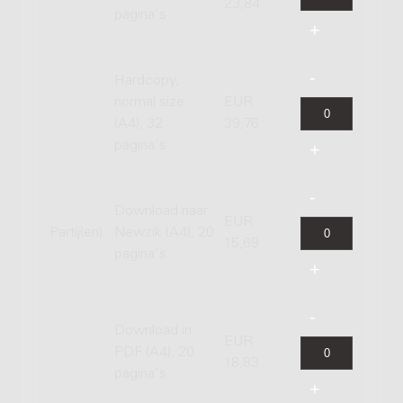
23,84
pagina's
Hardcopy,
normal size
EUR
(A4), 32
39,76
pagina's
Download naar
EUR
Partij(en)
Newzik (A4), 20
15,69
pagina's
Download in
EUR
PDF (A4), 20
18,83
pagina's