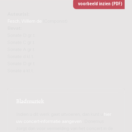
Auteur(s):
Fesch, Willem de
(Componist)
Bevat:
Sonate D gr.t.
Sonate C gr.t.
Sonate A gr.t.
Sonate d kl.t.
Sonate D gr.t.
Sonate a kl.t.
Bladmuziek
Indien u dit werk gaat uitvoeren, dan kunt u
hier
uw concert-informatie aangeven
. Donemus
zorgt dan voor vermelding van het concert in de