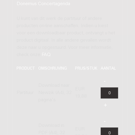
Donemus Concertagenda
.
U kunt van dit werk de partituur of andere
producten on-line aanschaffen. Indien u kiest
voor een downloadbaar product, ontvangt u het
product digitaal. In alle andere gevallen wordt
deze naar u opgestuurd. Voor meer informatie,
check onze
FAQ
.
PRODUCT
OMSCHRIJVING
PRIJS/STUK
AANTAL
Download naar
EUR
Partituur
Newzik (A4), 32
19,88
pagina's
Download in
EUR
PDF (A4), 32