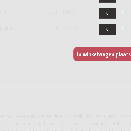
a's
EUR 156,89
pagina's
EUR 261,49
 nemen voor een of meerdere voorstellingen. Als u een licenti
af te nemen (zie hierboven). Voor iedere uitvoering heeft u ee