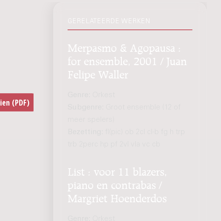
GERELATEERDE WERKEN
Merpasmo & Agopausa :
for ensemble, 2001 / Juan
Felipe Waller
Genre:
Orkest
Subgenre:
Groot ensemble (12 of
meer spelers)
Bezetting:
fl(pic) ob 2cl cl-b fg h trp
trb 2perc hp pf 2vl vla vc cb
List : voor 11 blazers,
piano en contrabas /
Margriet Hoenderdos
Genre:
Orkest