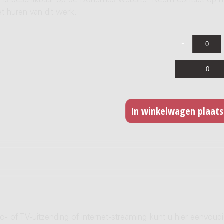
ren is beschikbaar op de Donemus website. Neem contact op 
t huren van dit werk.
- of TV-uitzending of internet-streaming kunt u hier eenvoud