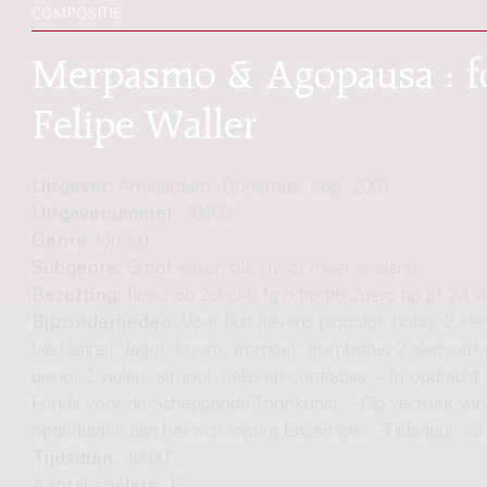
COMPOSITIE
Merpasmo & Agopausa : fo
Felipe Waller
Uitgever:
Amsterdam: Donemus, cop. 2001
Uitgavenummer:
10469
Genre:
Orkest
Subgenre:
Groot ensemble (12 of meer spelers)
Bezetting:
fl(pic) ob 2cl cl-b fg h trp trb 2perc hp pf 2vl v
Bijzonderheden:
Voor fluit (tevens piccolo), hobo, 2 klar
basklarinet, fagot, hoorn, trompet, trombone, 2 slagwerke
piano, 2 violen, altviool, cello en contrabas. - In opdracht
Fonds voor de Scheppende Toonkunst. - Op verzoek van
opgedragen aan het Schönberg Ensemble. - Tijdsduur: ca.
Tijdsduur:
16'00"