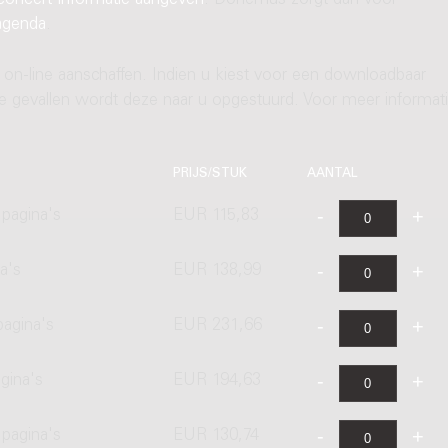
concert-informatie aangeven
. Donemus zorgt dan voor
agenda
.
 on-line aanschaffen. Indien u kiest voor een downloadbaar
ere gevallen wordt deze naar u opgestuurd. Voor meer informati
PRIJS/STUK
AANTAL
pagina's
EUR 115,83
a's
EUR 138,99
pagina's
EUR 231,66
gina's
EUR 194,63
pagina's
EUR 130,74