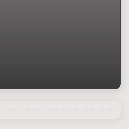
delen op Facebook
|
posten op Twitter
|
English
|
inloggen