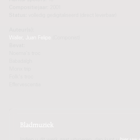
Aantal spelers:
18
Compositiejaar:
2001
Status:
volledig gedigitaliseerd (direct leverbaar)
Auteur(s):
Waller, Juan Felipe
(Componist)
Bevat:
Noema's troc
Babadalgh
Monx trip
Folk's troc
Effervescentia
Bladmuziek