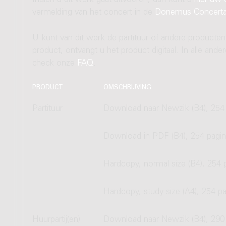
Indien u dit werk gaat uitvoeren, dan kunt u
hier uw 
vermelding van het concert in de
Donemus Concert
U kunt van dit werk de partituur of andere producten
product, ontvangt u het product digitaal. In alle and
check onze
FAQ
.
PRODUCT
OMSCHRIJVING
Partituur
Download naar Newzik (B4), 254 
Download in PDF (B4), 254 pagin
Hardcopy, normal size (B4), 254 
Hardcopy, study size (A4), 254 pa
Huurpartij(en)
Download naar Newzik (B4), 290 