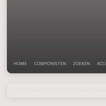
HOME
COMPONISTEN
ZOEKEN
ACC
home
>
componisten
> meerdere componisten > Merpasm