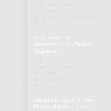
Subgenre:
Groot ensemble (12 of
meer spelers)
Bezetting:
fl(pic) cl sax-a sax-t h 3trp
2trb trb-b pf cb
Pantomima : for
orchestra, 2002 / Diderik
Wagenaar
Genre:
Orkest
Subgenre:
Groot ensemble (12 of
meer spelers)
Bezetting:
3030 2sax 1330 vib cel g
g-b 2pf vl vc cb
Draaidans : opus 75, voor
blazers, slagwerk, piano