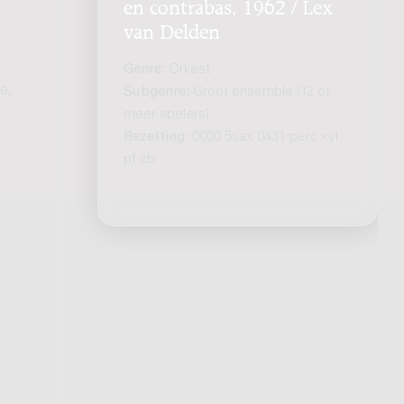
en contrabas, 1962 / Lex
van Delden
Genre:
Orkest
e,
Subgenre:
Groot ensemble (12 of
meer spelers)
Bezetting:
0000 5sax 0431 perc xyl
pf cb