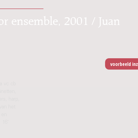
r ensemble, 2001 / Juan
la vc cb
inetten,
rs, harp,
 van het
 en
 16'