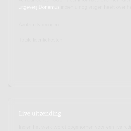
verhuurlicentie nodig. Meer informatie over het hu
uitgeverij Donemus
indien u nog vragen heeft over he
Aantal uitvoeringen
Totale licentiekosten
Live-uitzending
Indien het werk wordt opgenomen voor een live radio