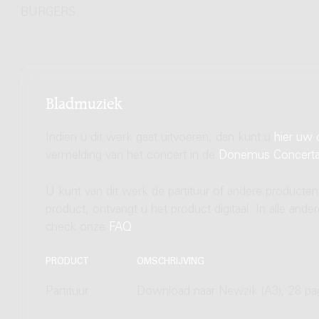
BURGERS
Bladmuziek
Indien u dit werk gaat uitvoeren, dan kunt u
hier uw 
vermelding van het concert in de
Donemus Concert
U kunt van dit werk de partituur of andere producten
product, ontvangt u het product digitaal. In alle and
check onze
FAQ
.
PRODUCT
OMSCHRIJVING
Partituur
Download naar Newzik (A3), 28 pa