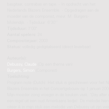
basgitaar, contrabas en tape. - In opdracht van het
Nederlands Blazers Ensemble. - Opgedragen aan de
moeder van de componist, mevr. M. Burgers-
Molendijk. - Tijdsduur: 6'30''
Tijdsduur:
7'00"
Aantal spelers:
24
Compositiejaar:
2003
Status:
volledig gedigitaliseerd (direct leverbaar)
Auteur(s):
Debussy, Claude
(Op een thema van)
Burgers, Simon
(Componist)
Toelichting:
Program note (Dutch): Het stuk is geschreven voor het N
Blazers Ensemble in het Concertgebouw op 1 januari 20
Mijn moeder zong vroeger in de keuken vaak: 'Day after day 
een regel uit een oud Amerikaans liedje). De melodie hier
citeer ik in mijn stuk een melodie van Debussy uit zijn we