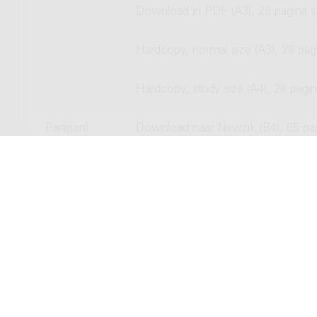
Download in PDF (A3), 28 pagina's
Hardcopy, normal size (A3), 28 pag
Hardcopy, study size (A4), 28 pagin
Partij(en)
Download naar Newzik (B4), 85 pa
Download in PDF (B4), 85 pagina's
Hardcopy, normal size (B4), 85 pag
Multimedia
Download
CD/DVD