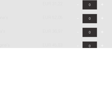
EUR 31,22
ina's
EUR 52,05
a's
EUR 36,97
gina's
EUR 45,83
EUR 55,00
ina's
EUR 91,66
EUR 36,30
EUR 48,40