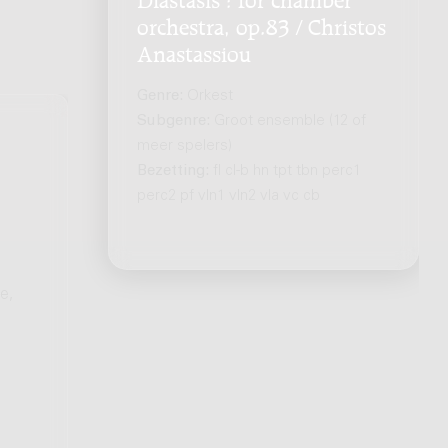
orchestra, op.83 / Christos
Anastassiou
Genre:
Orkest
Subgenre:
Groot ensemble (12 of
meer spelers)
Bezetting:
fl cl-b hn tpt tbn perc1
perc2 pf vln1 vln2 vla vc cb
e,