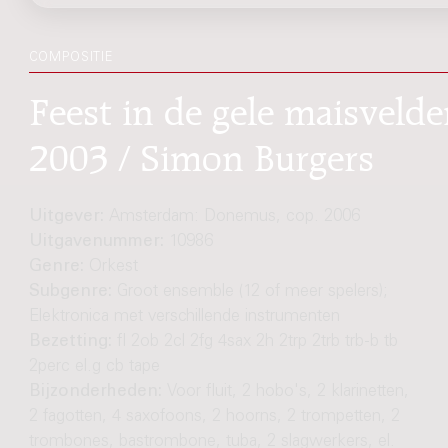
COMPOSITIE
Feest in de gele maisvelde
2003 / Simon Burgers
Uitgever:
Amsterdam: Donemus, cop. 2006
Uitgavenummer:
10986
Genre:
Orkest
Subgenre:
Groot ensemble (12 of meer spelers);
Elektronica met verschillende instrumenten
Bezetting:
fl 2ob 2cl 2fg 4sax 2h 2trp 2trb trb-b tb
2perc el.g cb tape
Bijzonderheden:
Voor fluit, 2 hobo's, 2 klarinetten,
2 fagotten, 4 saxofoons, 2 hoorns, 2 trompetten, 2
trombones, bastrombone, tuba, 2 slagwerkers, el.