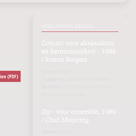
GERELATEERDE WERKEN
Concert voor altsaxofoon
en harmonieorkest : 1986
/ Simon Burgers
Genre:
Orkest
Subgenre:
Saxofoon en HaFaBra
Bezetting:
3.2.20.2 3sax 4332 euph
timp 4perc sax-a-solo
Zip : voor ensemble, 1989
/ Chiel Meijering
Genre:
Orkest