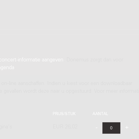
concert-informatie aangeven
. Donemus zorgt dan voor
agenda
.
 on-line aanschaffen. Indien u kiest voor een downloadbaar
ere gevallen wordt deze naar u opgestuurd. Voor meer informati
PRIJS/STUK
AANTAL
gina's
EUR 26,02