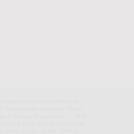
ieuwjaarsconcert van het Nederlands
04. Thema van dit concert was 'Mama.'
in the fields of yellow corn ...' (dit is
van heb ik in mijn stuk verwerkt. Verder
rk 'Fêtes.' Vandaar de titel. - SIMON