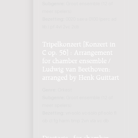
Subgenre:
Groot ensemble (12 of
meer spelers)
Bezetting:
0020 sax-a 0100 (perc ad
lib.) pf 4vl 2vc 2cb
Tripelkonzert [Konzert in
C op. 56] : Arrangement
for chamber ensemble /
Ludwig van Beethoven;
arranged by Henk Guittart
Genre:
Orkest
Subgenre:
Groot ensemble (12 of
meer spelers)
Bezetting:
vn-solo vc-solo pf-solo fl
ob cl fg harm timp 2vn vla vc db
Diastasis : for chamber