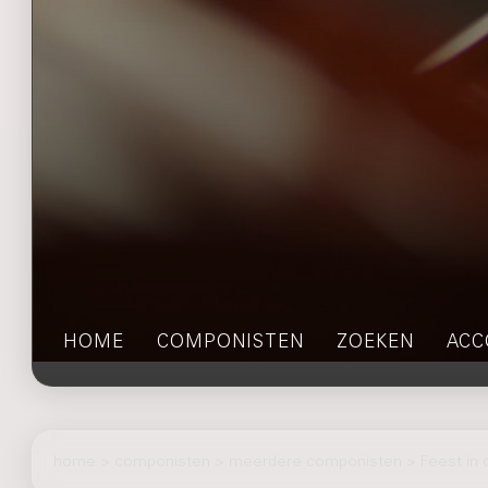
HOME
COMPONISTEN
ZOEKEN
ACC
home
>
componisten
> meerdere componisten > Feest in d