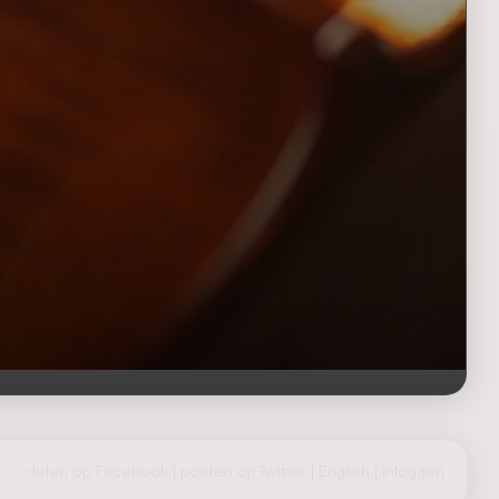
delen op Facebook
|
posten op Twitter
|
English
|
inloggen