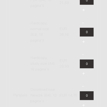
PDF (B4), 18
21,69
pagina's
Hardcopy,
normal size
EUR
(B4), 18
36,16
pagina's
Hardcopy,
EUR
study size (A4),
29,99
18 pagina's
Download naar
Partij(en)
Newzik (B4), 10
EUR 14,76
pagina's