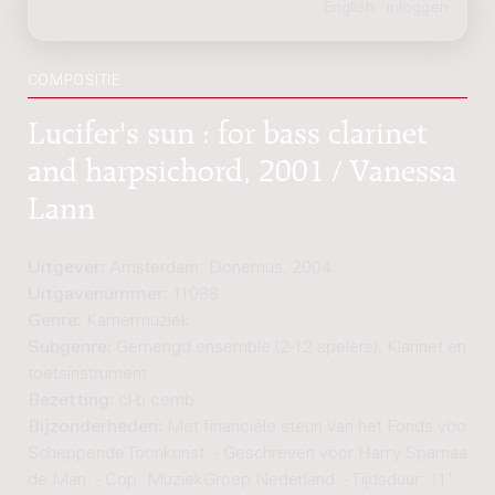
COMPOSITIE
Lucifer's sun : for bass clarinet
and harpsichord, 2001 / Vanessa
Lann
Uitgever:
Amsterdam: Donemus, 2004
Uitgavenummer:
11088
Genre:
Kamermuziek
Subgenre:
Gemengd ensemble (2-12 spelers); Klarinet en
toetsinstrument
Bezetting:
cl-b cemb
Bijzonderheden:
Met financiële steun van het Fonds voor d
Scheppende Toonkunst. - Geschreven voor Harry Sparnaay en
de Man. - Cop. MuziekGroep Nederland. - Tijdsduur: 11'