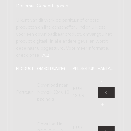
Donemus Concertagenda
.
U kunt van dit werk de partituur of andere
producten on-line aanschaffen. Indien u kiest
voor een downloadbaar product, ontvangt u het
product digitaal. In alle andere gevallen wordt
deze naar u opgestuurd. Voor meer informatie,
check onze
FAQ
.
PRODUCT
OMSCHRIJVING
PRIJS/STUK
AANTAL
Download naar
EUR
Partituur
Newzik (B4), 18
18,08
pagina's
Download in
EUR