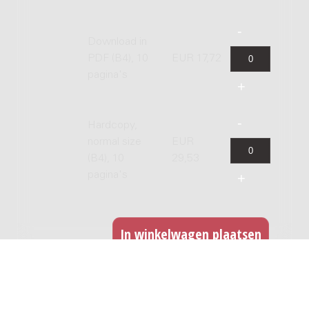
Download in
PDF (B4), 10
EUR 17,72
pagina's
Hardcopy,
normal size
EUR
(B4), 10
29,53
pagina's