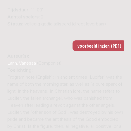
Tijdsduur:
11'00"
Aantal spelers:
2
Status:
volledig gedigitaliseerd (direct leverbaar)
Auteur(s):
Lann, Vanessa
(Componist)
Toelichting:
Program note (English): In ancient times 'Lucifer' was the
name of both the morning star, as well as 'a pure spark of
light' in the heavens. In Christian lore, the name refers to
Lucifer, the fallen archangel, who was banished from
Heaven after leading a revolt against the other angels.
Lucifer, the 'other son of God', was destroyed by his own
pride and became the antithesis of the Good embodied
by Christ. Is the figure, then, all negative, all positive, or a