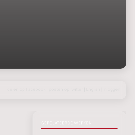
delen op Facebook
|
posten op Twitter
|
English
|
inloggen
GERELATEERDE WERKEN