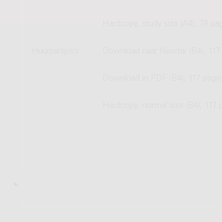
Hardcopy, study size (A4), 78 pag
Huurpartij(en)
Download naar Newzik (B4), 117 
Download in PDF (B4), 117 pagin
Hardcopy, normal size (B4), 117 