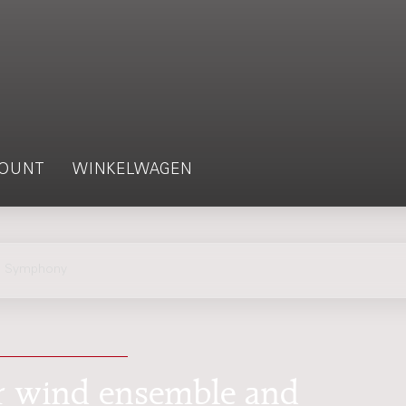
OUNT
WINKELWAGEN
n Symphony
r wind ensemble and