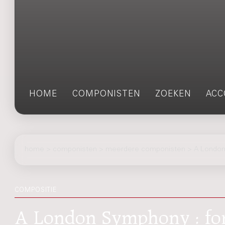
HOME
COMPONISTEN
ZOEKEN
ACC
home
>
componisten
> meerdere componisten > A Londo
COMPOSITIE
A London Symphony : fo