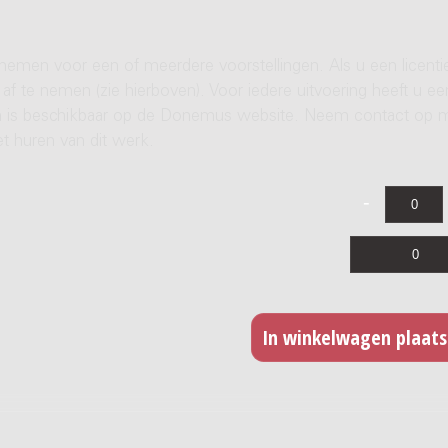
 nemen voor een of meerdere voorstellingen. Als u een licenti
af te nemen (zie hierboven). Voor iedere uitvoering heeft u ee
ren is beschikbaar op de Donemus website. Neem contact op 
t huren van dit werk.