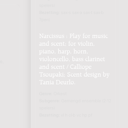
spelers)
Bezetting:
sax-s sax-a sax-t sax-b
7perc
Narcissus : Play for music
and scent; for violin,
piano, harp, horn,
violoncello, bass clarinet
e,
and scent / Calliope
Tsoupaki; Scent design by
Tania Deurlo.
Genre:
Orkest
Subgenre:
Gemengd ensemble (2-12
spelers)
Bezetting:
vl h cl-b vc hp pf