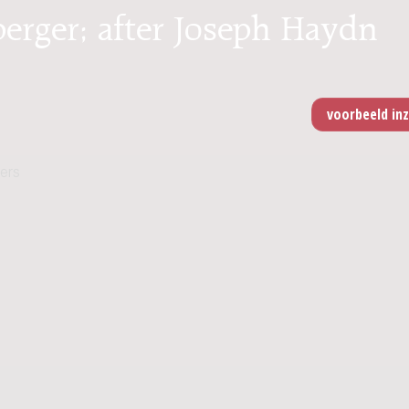
erger; after Joseph Haydn
ers