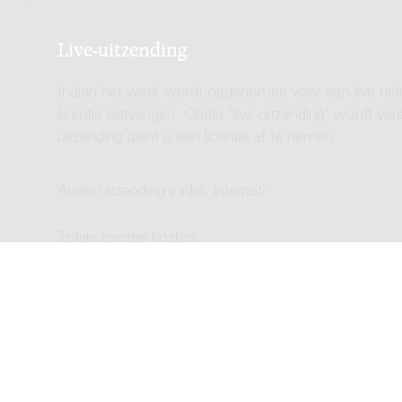
Live-uitzending
Indien het werk wordt opgenomen voor een live radio
licentie ontvangen. Onder 'live-uitzending' wordt ve
uitzending dient u een licentie af te nemen.
Audio uitzending (radio, internet)
Totale licentie kosten
Video uitzending (TV, streamen)
Totale licentie kosten