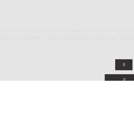
- of TV-uitzending of internet-streaming kunt u hier eenvoud
rstaan een uitzending 1 jaar na de opname van het werk. Voor 