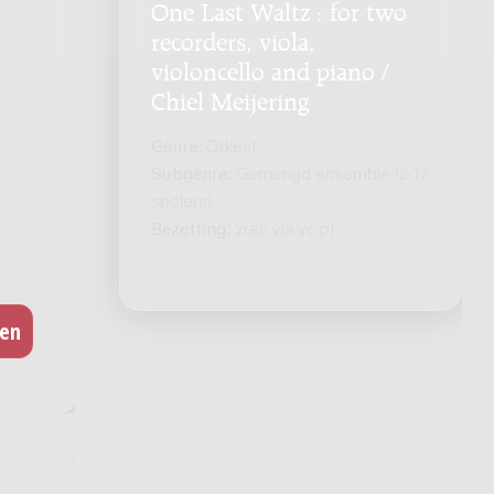
One Last Waltz : for two
recorders, viola,
violoncello and piano /
Chiel Meijering
Genre:
Orkest
Subgenre:
Gemengd ensemble (2-12
spelers)
Bezetting:
2rec vla vc pf