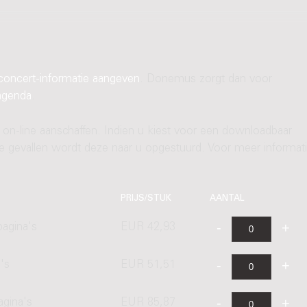
concert-informatie aangeven
. Donemus zorgt dan voor
agenda
.
 on-line aanschaffen. Indien u kiest voor een downloadbaar
ere gevallen wordt deze naar u opgestuurd. Voor meer informati
PRIJS/STUK
AANTAL
agina's
EUR 42,93
's
EUR 51,51
agina's
EUR 85,87