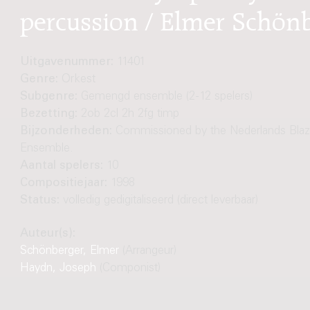
percussion / Elmer Schönb
Uitgavenummer:
11401
Genre:
Orkest
Subgenre:
Gemengd ensemble (2-12 spelers)
Bezetting:
2ob 2cl 2h 2fg timp
Bijzonderheden:
Commissioned by the Nederlands Blaz
Ensemble.
Aantal spelers:
10
Compositiejaar:
1998
Status:
volledig gedigitaliseerd (direct leverbaar)
Auteur(s):
Schönberger, Elmer
(Arrangeur)
Haydn, Joseph
(Componist)