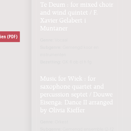
Te Deum : for mixed choir
and wind quintet / F.
Xavier Gelabert i
Muntaner
Genre:
Vocaal
Subgenre:
Gemengd koor en
instrumenten
Bezetting:
GK fl ob cl h fg
Music for Wiek : for
saxophone quartet and
percussion septet / Douwe
Eisenga; Dance II arranged
by Olivia Kieffer
Genre:
Orkest
Subgenre:
Gemengd ensemble (2-12