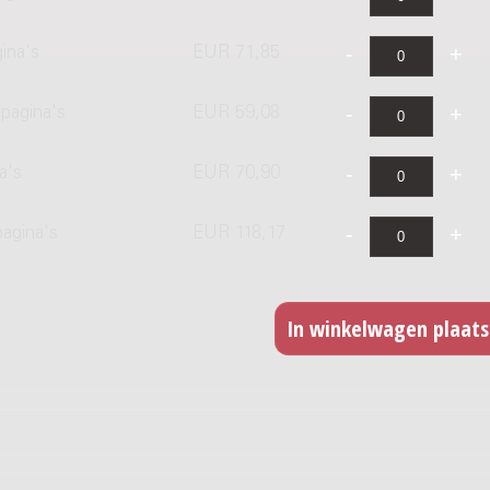
ina's
EUR 71,85
pagina's
EUR 59,08
a's
EUR 70,90
pagina's
EUR 118,17