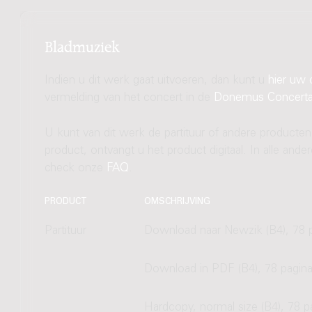
Bladmuziek
Indien u dit werk gaat uitvoeren, dan kunt u
hier uw 
vermelding van het concert in de
Donemus Concert
U kunt van dit werk de partituur of andere producten
product, ontvangt u het product digitaal. In alle and
check onze
FAQ
.
PRODUCT
OMSCHRIJVING
Partituur
Download naar Newzik (B4), 78 p
Download in PDF (B4), 78 pagina
Hardcopy, normal size (B4), 78 p