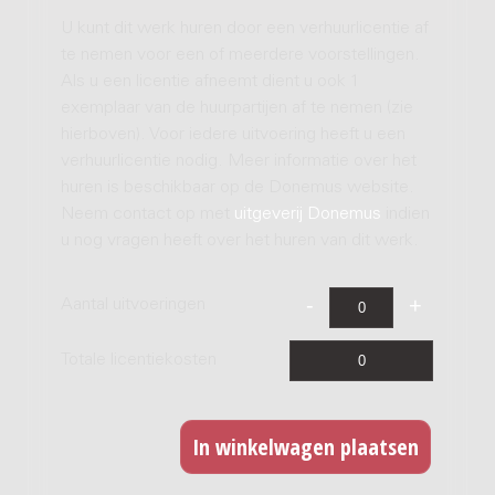
U kunt dit werk huren door een verhuurlicentie af
te nemen voor een of meerdere voorstellingen.
Als u een licentie afneemt dient u ook 1
exemplaar van de huurpartijen af te nemen (zie
hierboven). Voor iedere uitvoering heeft u een
verhuurlicentie nodig. Meer informatie over het
huren is beschikbaar op de Donemus website.
Neem contact op met
uitgeverij Donemus
indien
u nog vragen heeft over het huren van dit werk.
Aantal uitvoeringen
Totale licentiekosten