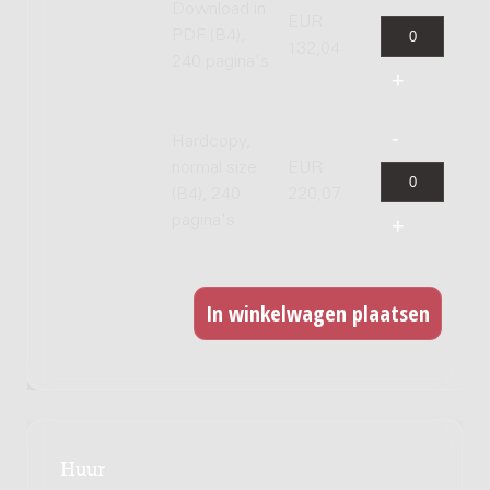
Download in
EUR
PDF (B4),
132,04
240 pagina's
Hardcopy,
normal size
EUR
(B4), 240
220,07
pagina's
Huur