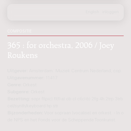
COMPOSITIE
365 : for orchestra, 2006 / Joey
Roukens
Uitgever:
Amsterdam: Muziek Centrum Nederland, cop. 20
Uitgavenummer:
11417
Genre:
Orkest
Subgenre:
Orkest
Bezetting:
sopr fl(pic) fl(fl-a) ob cl cl(cl-b) 2fg 4h 2trp 3trb tb
cel/synth/keyboard hp str
Bijzonderheden:
Voor sopraan (vocalise) en orkest. - In opd
de NPS en het Fonds voor de Scheppende Toonkunst.