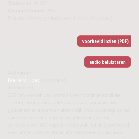
Tijdsduur:
16'00"
Compositiejaar:
2006
Status:
volledig gedigitaliseerd (direct leverbaar)
Auteur(s):
Roukens, Joey
(Componist)
Toelichting:
365 kan worden beluisterd als een continue muzikale
stroom, die in precies 365 maten heel verschillende
gedaanten aanneemt en uiteindelijk precies eindigt op het
punt waar het stuk begon (vergelijkbaar met een
jaarcyclus van 365 dagen). In het stuk heb ik geprobeerd
zeer uiteenlopende stilistische referenties en gebaren