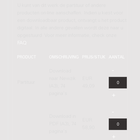
U kunt van dit werk de partituur of andere
producten on-line aanschaffen. Indien u kiest voor
een downloadbaar product, ontvangt u het product
digitaal. In alle andere gevallen wordt deze naar u
opgestuurd. Voor meer informatie, check onze
FAQ
.
PRODUCT
OMSCHRIJVING
PRIJS/STUK
AANTAL
Download
naar Newzik
EUR
Partituur
(A3), 74
49,09
pagina's
Download in
EUR
PDF (A3), 74
58,90
pagina's