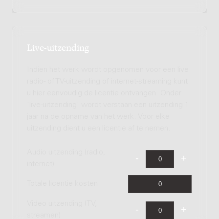
Live-uitzending
Indien het werk wordt opgenomen voor een live
radio- of TV-uitzending of internet-streaming kunt
u hier eenvoudig de licentie ontvangen. Onder
'live-uitzending' wordt verstaan een uitzending 1
jaar na de opname van het werk. Voor elke
uitzending dient u een licentie af te nemen.
Audio uitzending (radio,
internet)
Totale licentie kosten
Video uitzending (TV,
streamen)