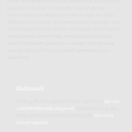
binnen één quasi-symfonische architectuur zo organisch
mogelijk met elkaar te verbinden: van etherische,
impressionistisch aandoende texturen over een bijna
Mahleriaanse retoriek tot minimalistische passages met
verwijzingen naar pop en jazz. Daarbij wordt de muziek
soms bewust op het randje van kitsch en stroperige
tonale harmonieën gebracht en worden (wat de oude
avant-garde vindt) banale uitdrukkingsmiddelen niet
geschuwd.
Bladmuziek
Indien u dit werk gaat uitvoeren, dan kunt u
hier uw
concert-informatie aangeven
. Donemus zorgt dan
voor vermelding van het concert in de
Donemus
Concertagenda
.