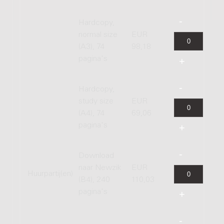
Hardcopy,
normal size
EUR
(A3), 74
98,18
pagina's
Hardcopy,
study size
EUR
(A4), 74
69,06
pagina's
Download
naar Newzik
EUR
Huurpartij(en)
(B4), 240
110,03
pagina's