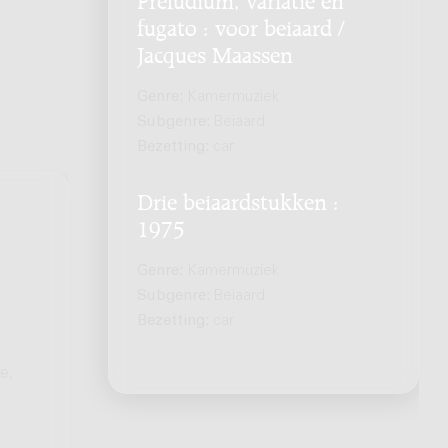
fugato : voor beiaard /
Jacques Maassen
Genre:
Kamermuziek
Subgenre:
Beiaard
Bezetting:
car
Drie beiaardstukken :
1975
Genre:
Kamermuziek
Subgenre:
Beiaard
Bezetting:
car
e,