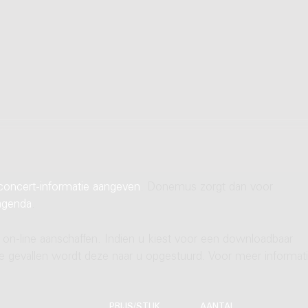
concert-informatie aangeven
. Donemus zorgt dan voor
agenda
.
 on-line aanschaffen. Indien u kiest voor een downloadbaar
ere gevallen wordt deze naar u opgestuurd. Voor meer informati
PRIJS/STUK
AANTAL