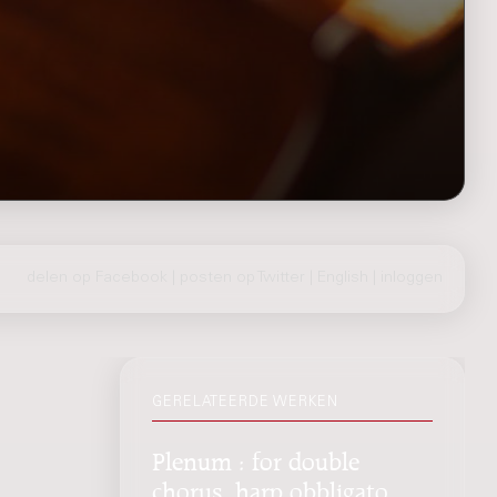
delen op Facebook
|
posten op Twitter
|
English
|
inloggen
GERELATEERDE WERKEN
Plenum : for double
chorus, harp obbligato