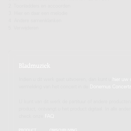
2. Toonladders en accoorden
3. Hier en daar een melodie
4. Andere samenklanken
5. Verwijderen
Bladmuziek
Indien u dit werk gaat uitvoeren, dan kunt u
hier uw 
vermelding van het concert in de
Donemus Concert
U kunt van dit werk de partituur of andere producten
product, ontvangt u het product digitaal. In alle and
check onze
FAQ
.
PRODUCT
OMSCHRIJVING