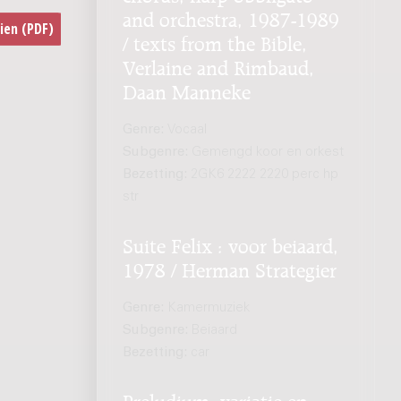
and orchestra, 1987-1989
/ texts from the Bible,
Verlaine and Rimbaud,
Daan Manneke
Genre:
Vocaal
Subgenre:
Gemengd koor en orkest
Bezetting:
2GK6 2222 2220 perc hp
str
Suite Felix : voor beiaard,
1978 / Herman Strategier
Genre:
Kamermuziek
Subgenre:
Beiaard
Bezetting:
car
Preludium, variatie en