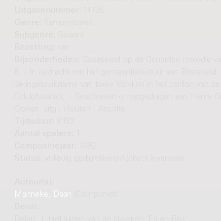
Uitgavenummer:
11735
Genre:
Kamermuziek
Subgenre:
Beiaard
Bezetting:
car
Bijzonderheden:
Gebaseerd op de Geneefse melodie v
8. - In opdracht van het gemeentebestuur van Barneveld. -
de ingebruikname van twee klokken in het carillon van de
Odulphuskerk. - Geschreven en opgedragen aan Henry Gr
Oorspr. uitg., Houten : Ascolta.
Tijdsduur:
8'00"
Aantal spelers:
1
Compositiejaar:
1992
Status:
volledig gedigitaliseerd (direct leverbaar)
Auteur(s):
Manneke, Daan
(Componist)
Bevat:
Delen: 1. Het luiden van de kliokken 'Es en Bes'