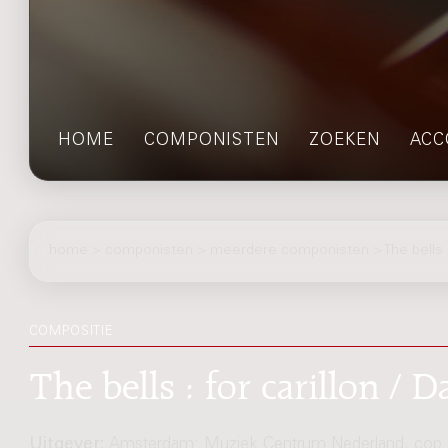
HOME
COMPONISTEN
ZOEKEN
ACC
home
>
componisten
> meerdere componisten > The bells
COMPOSITIE
The bells : for carillon /
Uitgever:
Amsterdam: Muziek Centrum Nederland, cop.