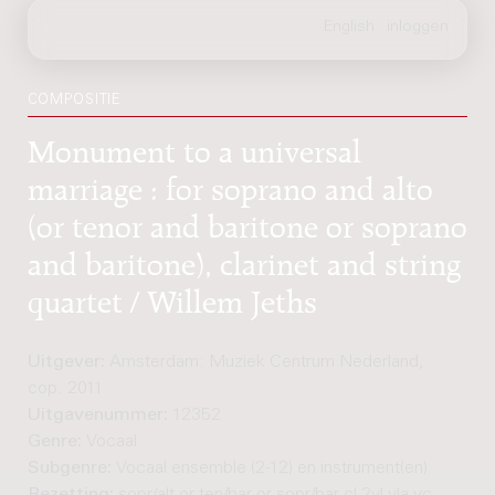
COMPOSITIE
Monument to a universal
marriage : for soprano and alto
(or tenor and baritone or soprano
and baritone), clarinet and string
quartet / Willem Jeths
Uitgever:
Amsterdam: Muziek Centrum Nederland,
cop. 2011
Uitgavenummer:
12352
Genre:
Vocaal
Subgenre:
Vocaal ensemble (2-12) en instrument(en)
Bezetting:
sopr/alt or ten/bar or sopr/bar cl 2vl vla vc