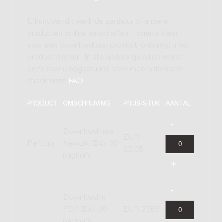
U kunt van dit werk de partituur of andere
producten on-line aanschaffen. Indien u kiest
voor een downloadbaar product, ontvangt u het
product digitaal. In alle andere gevallen wordt
deze naar u opgestuurd. Voor meer informatie,
check onze
FAQ
.
PRODUCT
OMSCHRIJVING
PRIJS/STUK
AANTAL
Download naar
EUR
Partituur
Newzik (B4), 30
23,05
pagina's
Download in
PDF (B4), 30
EUR 27,66
pagina's