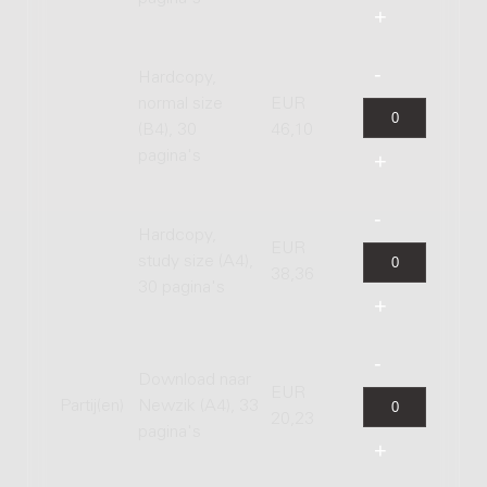
Hardcopy,
normal size
EUR
(B4), 30
46,10
pagina's
Hardcopy,
EUR
study size (A4),
38,36
30 pagina's
Download naar
EUR
Partij(en)
Newzik (A4), 33
20,23
pagina's