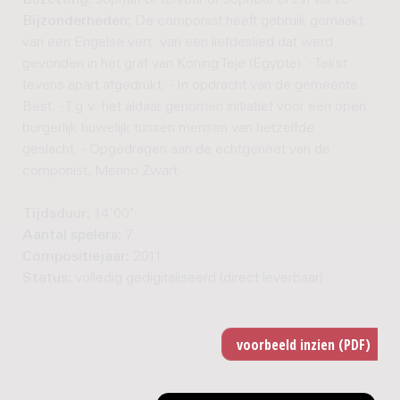
Bijzonderheden:
De componist heeft gebruik gemaakt
van een Engelse vert. van een liefdeslied dat werd
gevonden in het graf van Koning Teje (Egypte). - Tekst
tevens apart afgedrukt. - In opdracht van de gemeente
Best. - T.g.v. het aldaar genomen initiatief voor een open
burgerlijk huwelijk tussen mensen van hetzelfde
geslacht. - Opgedragen aan de echtgenoot van de
componist, Menno Zwart.
Tijdsduur:
14'00"
Aantal spelers:
7
Compositiejaar:
2011
Status:
volledig gedigitaliseerd (direct leverbaar)