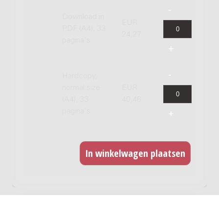
Download in
EUR
PDF (A4), 33
24,27
pagina's
Hardcopy,
normal size
EUR
(A4), 33
40,46
pagina's
GERELATEERDE WERKEN