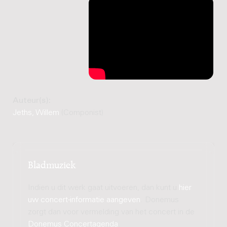
Auteur(s):
Jeths, Willem
(Componist)
Bladmuziek
Indien u dit werk gaat uitvoeren, dan kunt u
hier
uw concert-informatie aangeven
. Donemus
zorgt dan voor vermelding van het concert in de
Donemus Concertagenda
.