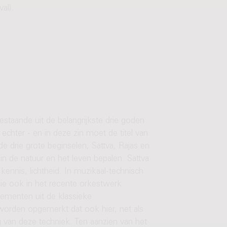
al).
staande uit de belangrijkste drie goden
chter - en in deze zin moet de titel van
de drie grote beginselen, Sattva, Rajas en
n de natuur en het leven bepalen. Sattva
e kennis, lichtheid. In muzikaal-technisch
die ook in het recente orkestwerk
lementen uit de klassieke
worden opgemerkt dat ook hier, net als
g van deze techniek. Ten aanzien van het