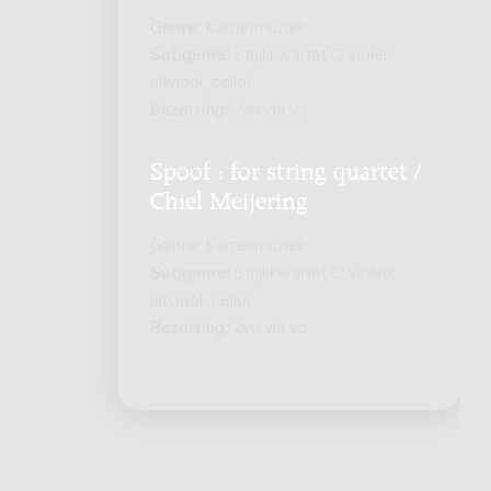
Genre:
Kamermuziek
Subgenre:
Strijkkwartet (2 violen,
altviool, cello)
Bezetting:
2vn vla vc
Spoof : for string quartet /
Chiel Meijering
Genre:
Kamermuziek
Subgenre:
Strijkkwartet (2 violen,
altviool, cello)
Bezetting:
2vn vla vc