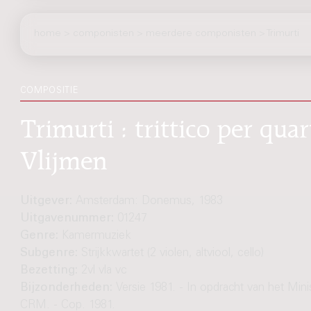
home
>
componisten
> meerdere componisten > Trimurti
COMPOSITIE
Trimurti : trittico per quar
Vlijmen
Uitgever:
Amsterdam: Donemus, 1983
Uitgavenummer:
01247
Genre:
Kamermuziek
Subgenre:
Strijkkwartet (2 violen, altviool, cello)
Bezetting:
2vl vla vc
Bijzonderheden:
Versie 1981. - In opdracht van het Mini
CRM. - Cop. 1981.