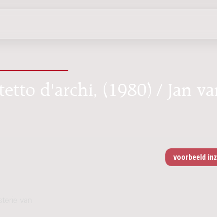
tetto d'archi, (1980) / Jan v
sterie van