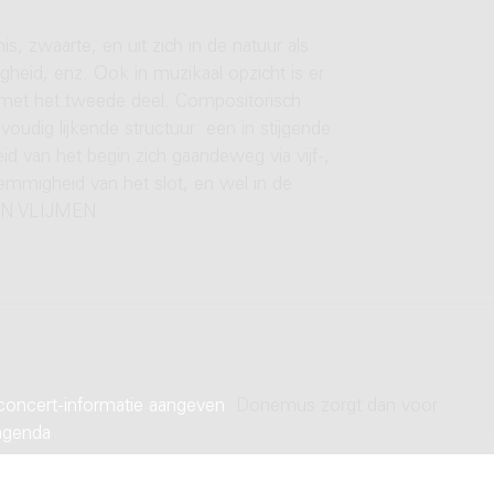
s, zwaarte, en uit zich in de natuur als
agheid, enz. Ook in muzikaal opzicht is er
st met het tweede deel. Compositorisch
voudig lijkende structuur: een in stijgende
d van het begin zich gaandeweg via vijf-,
mmigheid van het slot, en wel in de
 VAN VLIJMEN
concert-informatie aangeven
. Donemus zorgt dan voor
agenda
.
 on-line aanschaffen. Indien u kiest voor een downloadbaar