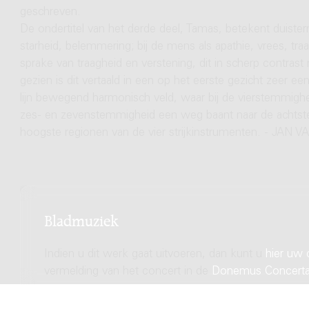
geschreven.
De ondertitel van het derde deel, Tamas, betekent duisterni
starheid, belemmering; bij de mens als apathie, vrees, tra
sprake van traagheid en verstening, dit in scherp contra
gezien is dit vertaald in een op het eerste gezicht zeer een
lijn bewegend harmonisch veld, waar bij de vierstemmighei
zes- en zevenstemmigheid een weg baant naar de achtste
hoogste regionen van de vier strijkinstrumenten. - JAN
Bladmuziek
Indien u dit werk gaat uitvoeren, dan kunt u
hier uw 
vermelding van het concert in de
Donemus Concert
U kunt van dit werk de partituur of andere producten