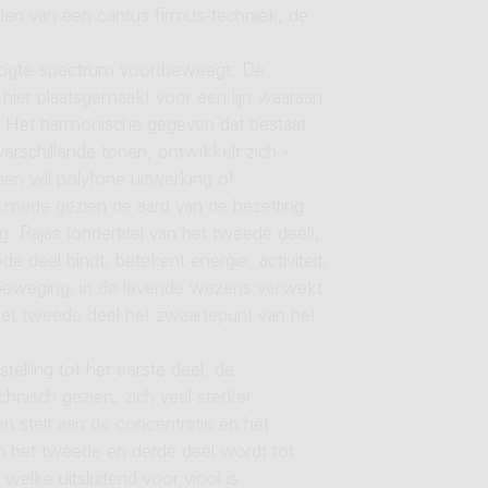
den van een cantus firmus-techniek, de
oogte-spectrum voortbeweegt. De
 hier plaatsgemaakt voor een lijn waaraan
 Het harmonische gegeven dat bestaat
erschillende tonen, ontwikkelt zich -
men wil polyfone uitwerking of
en, mede gezien de aard van de bezetting
. Rajas (ondertitel van het tweede deel),
 deel bindt, betekent energie, activiteit,
 en beweging; in de levende wezens verwekt
s het tweede deel het zwaartepunt van het
elling tot het eerste deel, de
hnisch gezien, zich veel sterker
en stelt aan de concentratie en het
n het tweede en derde deel wordt tot
elke uitsluitend voor viool is