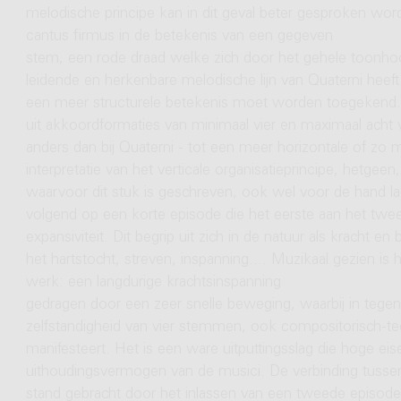
melodische principe kan in dit geval beter gesproken wor
cantus firmus in de betekenis van een gegeven
stem, een rode draad welke zich door het gehele toonh
leidende en herkenbare melodische lijn van Quaterni heeft
een meer structurele betekenis moet worden toegekend.
uit akkoordformaties van minimaal vier en maximaal acht v
anders dan bij Quaterni - tot een meer horizontale of zo 
interpretatie van het verticale organisatieprincipe, hetge
waarvoor dit stuk is geschreven, ook wel voor de hand lag
volgend op een korte episode die het eerste aan het tweede
expansiviteit. Dit begrip uit zich in de natuur als kracht
het hartstocht, streven, inspanning.... Muzikaal gezien i
werk: een langdurige krachtsinspanning
gedragen door een zeer snelle beweging, waarbij in tegenst
zelfstandigheid van vier stemmen, ook compositorisch-tec
manifesteert. Het is een ware uitputtingsslag die hoge eis
uithoudingsvermogen van de musici. De verbinding tusse
stand gebracht door het inlassen van een tweede episode w