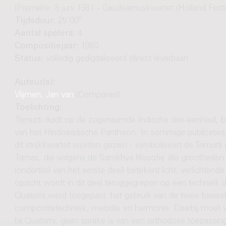
(Première: 8 juni 1981 - Gaudeamuskwartet (Holland Festiv
Tijdsduur:
25'00"
Aantal spelers:
4
Compositiejaar:
1980
Status:
volledig gedigitaliseerd (direct leverbaar)
Auteur(s):
Vlijmen, Jan van
(Componist)
Toelichting:
Trimurti duidt op de zogenaamde Indische drie-eenheid, be
van het Hindoeïstische Pantheon. In sommige publicaties e
dit strijkkwartet worden gezien - symboliseert de Trimurti 
Tamas, die volgens de Samkhya filosofie alle grootheden i
(ondertitel van het eerste deel) betekent licht, verlichtend
opzicht wordt in dit deel teruggegrepen op een techniek 
Quaterni werd toegepast: het gebruik van de twee basise
compositietechniek, melodie en harmonie. Daarbij moet 
bij Quaterni, geen sprake is van een orthodoxe toepassin