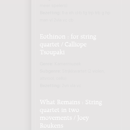
meer spelers)
Bezetting:
fl-a eh cl-b fg trp trb g hp
man vl 2vla vc cb
Eothinon : for string
quartet / Calliope
Tsoupaki
Genre:
Kamermuziek
Subgenre:
Strijkkwartet (2 violen,
altviool, cello)
Bezetting:
2vn vla vc
What Remains : String
quartet in two
movements / Joey
Roukens