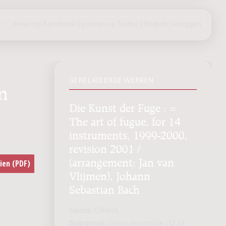
delen op Facebook
|
posten op Twitter
|
English
|
inloggen
GERELATEERDE WERKEN
an
Die Kunst der Fuge : =
The art of fugue, for 14
instruments, 1999-2000,
revision 2001 /
(arrangement: Jan van
Vlijmen), Johann
Sebastian Bach
Genre:
Orkest
Subgenre:
Groot ensemble (12 of