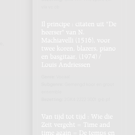
vla vc cb
Il principe : citaten uit "De
heerser" van N.
Machiavelli (1516), voor
e,
twee koren, blazers, piano
en basgitaar, (1974) /
Louis Andriessen
Genre:
Vocaal
Subgenre:
Gemengd koor en groot
ensemble
Bezetting:
2GK4 2222 3001 g-b pf
Van tijd tot tijd : Wie die
Zeit vergeht = Time and
time again = De temps en