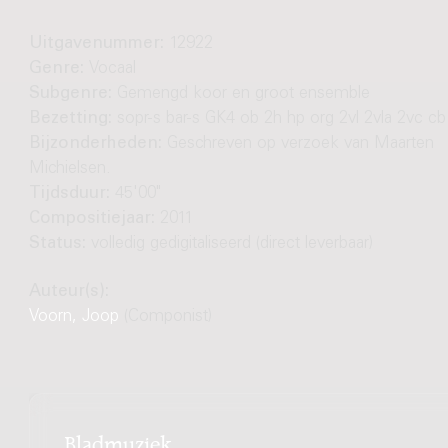
Uitgavenummer:
12922
Genre:
Vocaal
Subgenre:
Gemengd koor en groot ensemble
Bezetting:
sopr-s bar-s GK4 ob 2h hp org 2vl 2vla 2vc cb
Bijzonderheden:
Geschreven op verzoek van Maarten
Michielsen.
Tijdsduur:
45'00"
Compositiejaar:
2011
Status:
volledig gedigitaliseerd (direct leverbaar)
Auteur(s):
Voorn, Joop
(Componist)
Bladmuziek