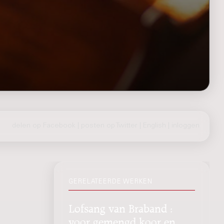
delen op Facebook
|
posten op Twitter
|
English
|
inloggen
GERELATEERDE WERKEN
Lofsang van Braband :
voor gemengd koor en