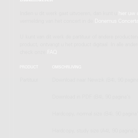
Indien u dit werk gaat uitvoeren, dan kunt u
hier uw 
vermelding van het concert in de
Donemus Concert
U kunt van dit werk de partituur of andere producten
product, ontvangt u het product digitaal. In alle and
check onze
FAQ
.
PRODUCT
OMSCHRIJVING
Partituur
Download naar Newzik (B4), 90 pagin
Download in PDF (B4), 90 pagina's
Hardcopy, normal size (B4), 90 pagina
Hardcopy, study size (A4), 90 pagina's