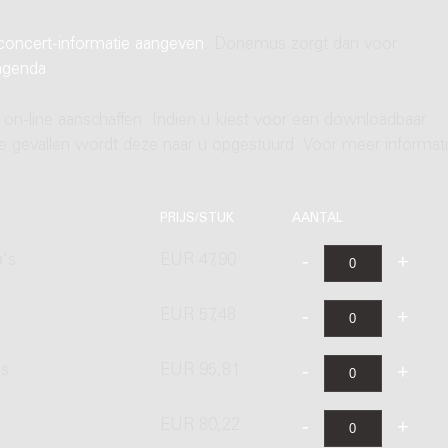
concert-informatie aangeven
. Donemus zorgt dan voor
agenda
.
 on-line aanschaffen. Indien u kiest voor een downloadbaar
ere gevallen wordt deze naar u opgestuurd. Voor meer informati
PRIJS/STUK
AANTAL
a's
EUR 47,90
EUR 57,48
's
EUR 95,81
EUR 80,22