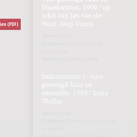
blaaskwintet, 1996 / op
tekst van Jan van der
Noot, Joop Voorn
Genre:
Vocaal
Subgenre:
Gemengd koor en
instrumenten
Bezetting:
GK4 fl ob cl h fg
Indoratorium I : voor
gemengd koor en
ensemble, 1993 / Sinta
Wullur
Genre:
Vocaal
Subgenre:
Gemengd koor en groot
ensemble
Bezetting:
GK4 1111 1110 2perc 2vl