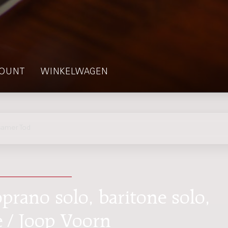
OUNT
WINKELWAGEN
amer Tod
prano solo, baritone solo,
 / Joop Voorn