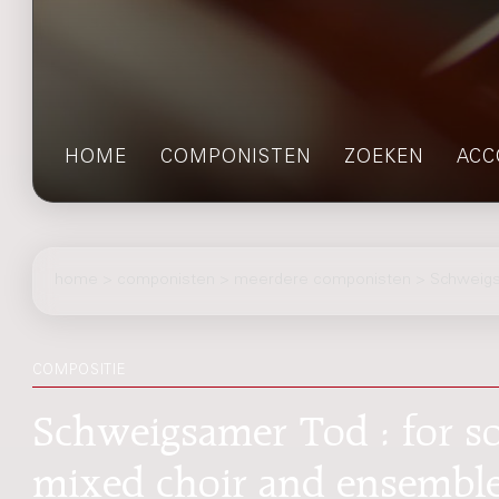
HOME
COMPONISTEN
ZOEKEN
ACC
home
>
componisten
> meerdere componisten > Schweigs
COMPOSITIE
Schweigsamer Tod : for so
mixed choir and ensemble