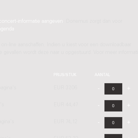
concert-informatie aangeven
. Donemus zorgt dan voor
agenda
.
 on-line aanschaffen. Indien u kiest voor een downloadbaar
ere gevallen wordt deze naar u opgestuurd. Voor meer informati
PRIJS/STUK
AANTAL
agina's
EUR 37,06
's
EUR 44,47
agina's
EUR 74,12