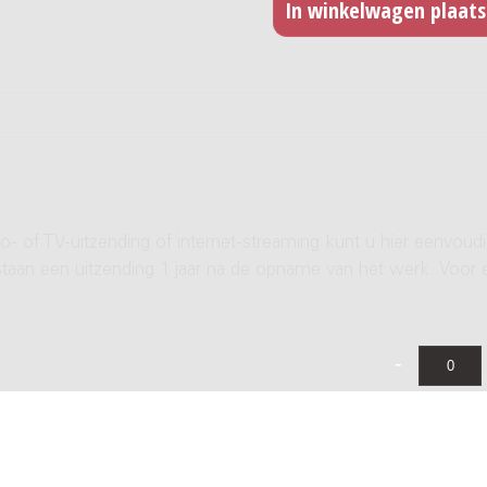
- of TV-uitzending of internet-streaming kunt u hier eenvoud
rstaan een uitzending 1 jaar na de opname van het werk. Voor 