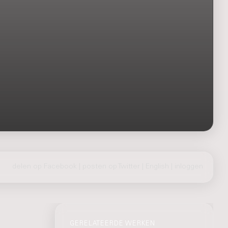
delen op Facebook
|
posten op Twitter
|
English
|
inloggen
GERELATEERDE WERKEN