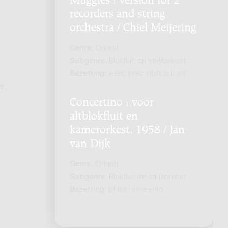
recorders and string
orchestra / Chiel Meijering
Genre:
Orkest
Subgenre:
Blokfluit en strijkorkest
Bezetting:
a-rec t-rec vib/tub.b str
e,
Concertino : voor
altblokfluit en
kamerorkest, 1958 / Jan
van Dijk
Genre:
Orkest
Subgenre:
Blokfluit en strijkorkest
Bezetting:
pf str rec-a-solo