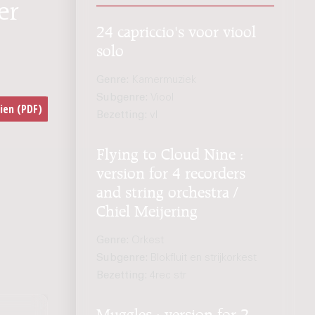
er
24 capriccio's voor viool
solo
Genre:
Kamermuziek
Subgenre:
Viool
Bezetting:
vl
Flying to Cloud Nine :
version for 4 recorders
and string orchestra /
Chiel Meijering
Genre:
Orkest
Subgenre:
Blokfluit en strijkorkest
Bezetting:
4rec str
Muggles : version for 2