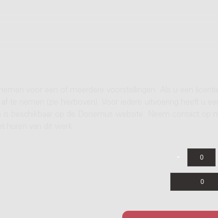
 nemen voor een of meerdere voorstellingen. Als u een licenti
af te nemen (zie hierboven). Voor iedere uitvoering heeft u ee
ren is beschikbaar op de Donemus website. Neem contact op 
t huren van dit werk.