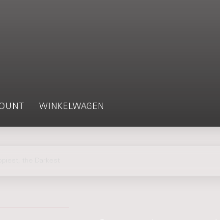
OUNT
WINKELWAGEN
piest, the Darkest