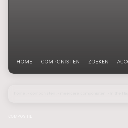
HOME
COMPONISTEN
ZOEKEN
ACC
home
>
componisten
> meerdere componisten > In the Hap
COMPOSITIE