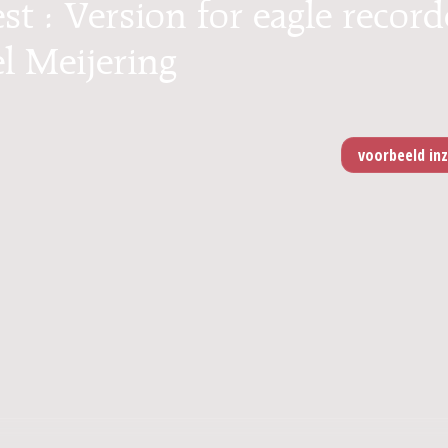
st : Version for eagle record
el Meijering