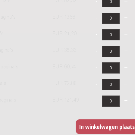
ina's
EUR 52,32
agina's
EUR 17,66
's
EUR 21,20
agina's
EUR 35,33
pagina's
EUR 60,74
a's
EUR 72,88
pagina's
EUR 121,49