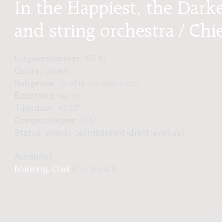
In the Happiest, the Darke
and string orchestra / Chi
Uitgavenummer:
13516
Genre:
Orkest
Subgenre:
Blokfluit en strijkorkest
Bezetting:
rec str
Tijdsduur:
16'30"
Compositiejaar:
2012
Status:
volledig gedigitaliseerd (direct leverbaar)
Auteur(s):
Meijering, Chiel
(Componist)