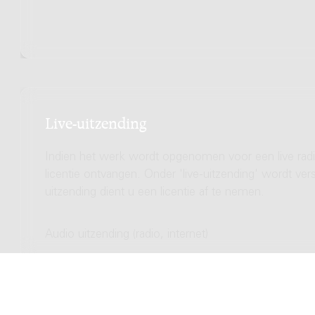
Live-uitzending
Indien het werk wordt opgenomen voor een live radio
licentie ontvangen. Onder 'live-uitzending' wordt ve
uitzending dient u een licentie af te nemen.
Audio uitzending (radio, internet)
Totale licentie kosten
Video uitzending (TV, streamen)