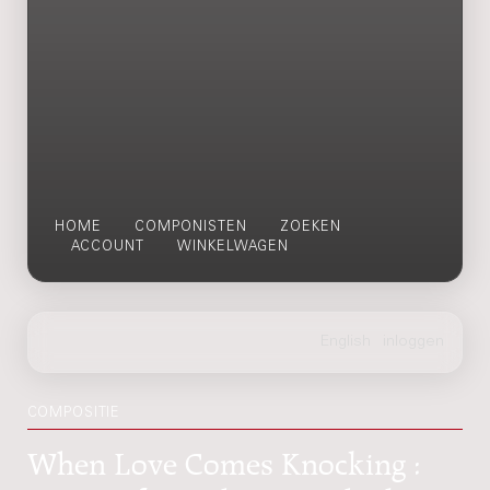
HOME
COMPONISTEN
ZOEKEN
ACCOUNT
WINKELWAGEN
COMPOSITIE
When Love Comes Knocking :