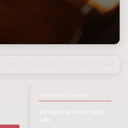
delen op Facebook
|
posten op Twitter
|
English
|
inloggen
GERELATEERDE WERKEN
24 capriccio's voor viool
solo