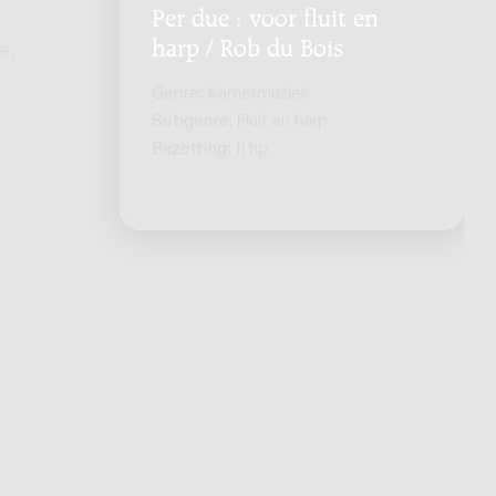
Per due : voor fluit en
harp / Rob du Bois
e,
Genre:
Kamermuziek
Subgenre:
Fluit en harp
Bezetting:
fl hp