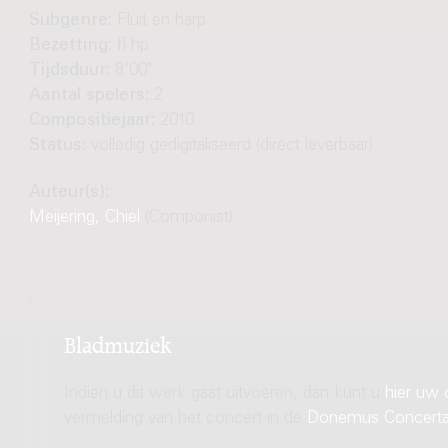
Subgenre:
Fluit en harp
Bezetting:
fl hp
Tijdsduur:
8'00"
Aantal spelers:
2
Compositiejaar:
2010
Status:
volledig gedigitaliseerd (direct leverbaar)
Auteur(s):
Meijering, Chiel
(Componist)
Bladmuziek
Indien u dit werk gaat uitvoeren, dan kunt u
hier uw 
vermelding van het concert in de
Donemus Concert