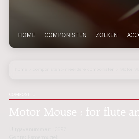
HOME
COMPONISTEN
ZOEKEN
ACC
home
>
componisten
> meerdere componisten > Motor M
COMPOSITIE
Motor Mouse : for flute an
Uitgavenummer:
13597
Genre:
Kamermuziek