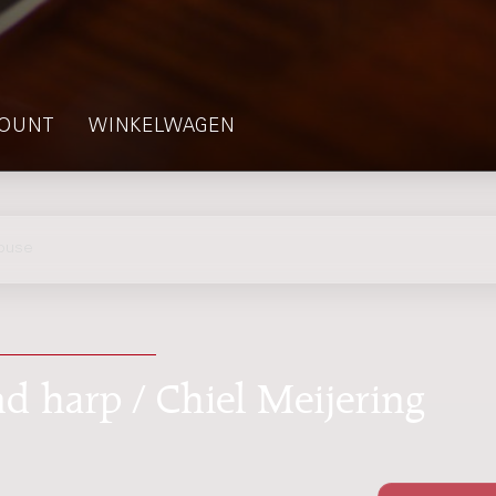
OUNT
WINKELWAGEN
ouse
d harp / Chiel Meijering