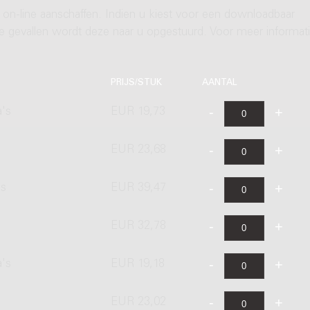
 on-line aanschaffen. Indien u kiest voor een downloadbaar
ere gevallen wordt deze naar u opgestuurd. Voor meer informati
PRIJS/STUK
AANTAL
a's
EUR 19,73
EUR 23,68
's
EUR 39,47
EUR 32,78
a's
EUR 19,18
EUR 23,02