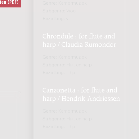
Genre:
Kamermuziek
Subgenre:
Viool
Bezetting:
vl
Chrondule : for flute and
harp / Claudia Rumondor
Genre:
Kamermuziek
Subgenre:
Fluit en harp
Bezetting:
fl hp
Canzonetta : for flute and
harp / Hendrik Andriessen
Genre:
Kamermuziek
Subgenre:
Fluit en harp
Bezetting:
fl hp