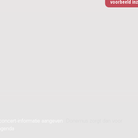
concert-informatie aangeven
. Donemus zorgt dan voor
agenda
.