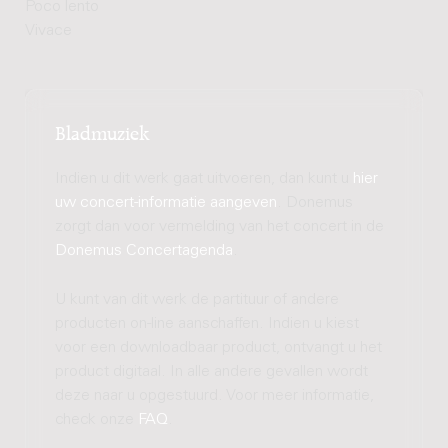
Poco lento
Vivace
Bladmuziek
Indien u dit werk gaat uitvoeren, dan kunt u
hier
uw concert-informatie aangeven
. Donemus
zorgt dan voor vermelding van het concert in de
Donemus Concertagenda
.
U kunt van dit werk de partituur of andere
producten on-line aanschaffen. Indien u kiest
voor een downloadbaar product, ontvangt u het
product digitaal. In alle andere gevallen wordt
deze naar u opgestuurd. Voor meer informatie,
check onze
FAQ
.