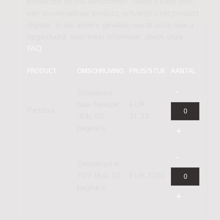
producten on-line aanschaffen. Indien u kiest voor
een downloadbaar product, ontvangt u het product
digitaal. In alle andere gevallen wordt deze naar u
opgestuurd. Voor meer informatie, check onze
FAQ
.
PRODUCT
OMSCHRIJVING
PRIJS/STUK
AANTAL
Download
naar Newzik
EUR
Partituur
(B4), 50
31,33
pagina's
Download in
PDF (B4), 50
EUR 37,60
pagina's