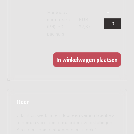
Hardcopy,
normal size
EUR
(B4), 50
62,67
pagina's
Huur
U kunt dit werk huren door een verhuurlicentie af
te nemen voor een of meerdere voorstellingen.
Als u een licentie afneemt dient u ook 1