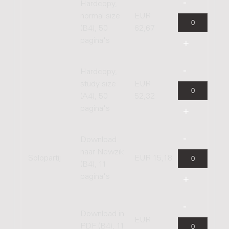
Hardcopy,
normal size
EUR
(B4), 50
62,67
pagina's
Hardcopy,
study size
EUR
(A4), 50
52,32
pagina's
Download
naar Newzik
Solopartij
EUR 15,18
(B4), 11
pagina's
Download in
EUR
PDF (B4), 11