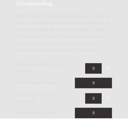
Live-uitzending
Indien het werk wordt opgenomen voor een live
radio- of TV-uitzending of internet-streaming kunt
u hier eenvoudig de licentie ontvangen. Onder
'live-uitzending' wordt verstaan een uitzending 1
jaar na de opname van het werk. Voor elke
uitzending dient u een licentie af te nemen.
Audio uitzending (radio,
internet)
Totale licentie kosten
Video uitzending (TV,
streamen)
Totale licentie kosten