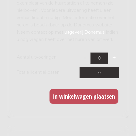
exemplaar van de huurpartijen af te nemen (zie
hierboven). Voor iedere uitvoering heeft u een
verhuurlicentie nodig. Meer informatie over het
huren is beschikbaar op de Donemus website.
Neem contact op met
uitgeverij Donemus
indien
u nog vragen heeft over het huren van dit werk.
Aantal uitvoeringen
Totale licentiekosten