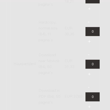
18,21
pagina's
Hardcopy,
normal size
EUR
(B4), 11
30,36
pagina's
Download
naar Newzik
EUR
Huurpartij(en)
(B4), 50
31,33
pagina's
Download in
PDF (B4), 50
EUR 37,60
pagina's