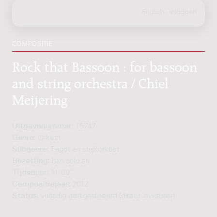
COMPOSITIE
Rock that Bassoon : for bassoon
and string orchestra / Chiel
Meijering
Uitgavenummer:
15747
Genre:
Orkest
Subgenre:
Fagot en strijkorkest
Bezetting:
bsn-solo str
Tijdsduur:
11'00"
Compositiejaar:
2012
Status:
volledig gedigitaliseerd (direct leverbaar)