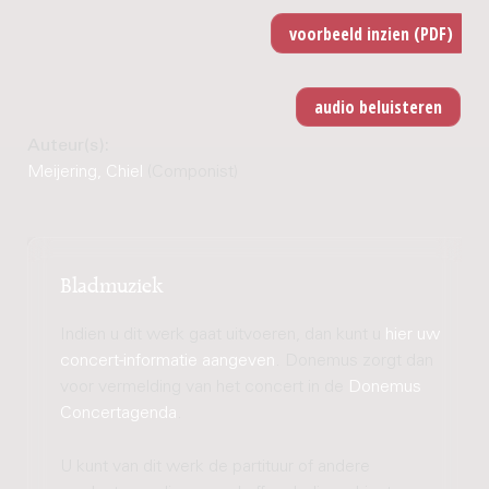
Auteur(s):
Meijering, Chiel
(Componist)
Bladmuziek
Indien u dit werk gaat uitvoeren, dan kunt u
hier uw
concert-informatie aangeven
. Donemus zorgt dan
voor vermelding van het concert in de
Donemus
Concertagenda
.
U kunt van dit werk de partituur of andere