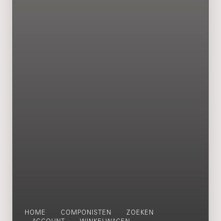
HOME
COMPONISTEN
ZOEKEN