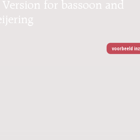
: Version for bassoon and
ijering