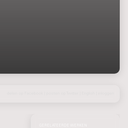
delen op Facebook
|
posten op Twitter
|
English
|
inloggen
GERELATEERDE WERKEN