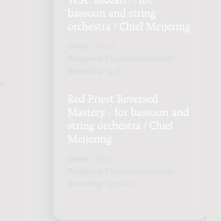
bassoon and string
orchestra / Chiel Meijering
Genre:
Orkest
Subgenre:
Fagot en strijkorkest
Bezetting:
fg str
e,
Red Priest Reversed
Mastery : for bassoon and
string orchestra / Chiel
Meijering
Genre:
Orkest
Subgenre:
Fagot en strijkorkest
Bezetting:
fg-solo str