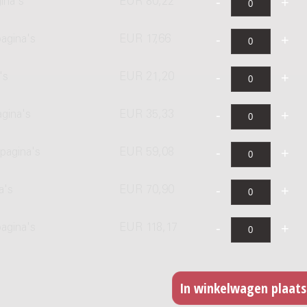
ina's
EUR 80,22
agina's
EUR 17,66
's
EUR 21,20
agina's
EUR 35,33
pagina's
EUR 59,08
a's
EUR 70,90
pagina's
EUR 118,17