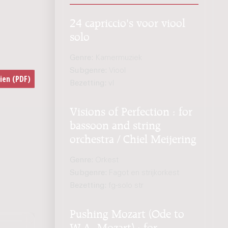
24 capriccio's voor viool
solo
Genre:
Kamermuziek
Subgenre:
Viool
Bezetting:
vl
Visions of Perfection : for
bassoon and string
orchestra / Chiel Meijering
Genre:
Orkest
Subgenre:
Fagot en strijkorkest
Bezetting:
fg-solo str
Pushing Mozart (Ode to
W.A. Mozart) : for