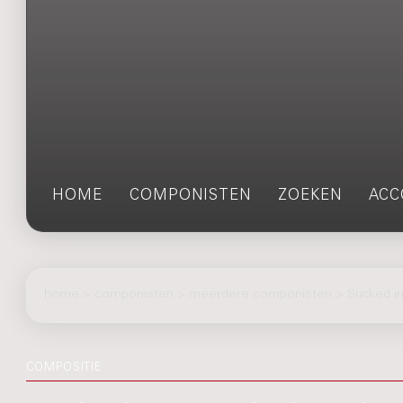
HOME
COMPONISTEN
ZOEKEN
ACC
home
>
componisten
> meerdere componisten > Sucked int
COMPOSITIE