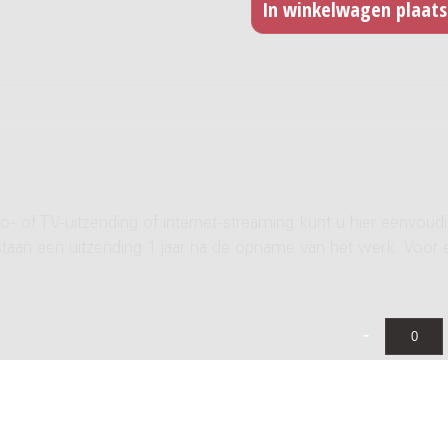
- of TV-uitzending of internet-streaming kunt u hier eenvoud
rstaan een uitzending 1 jaar na de opname van het werk. Voor 