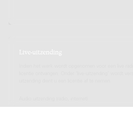
Live-uitzending
Indien het werk wordt opgenomen voor een live radio
licentie ontvangen. Onder 'live-uitzending' wordt ve
uitzending dient u een licentie af te nemen.
Audio uitzending (radio, internet)
Totale licentie kosten
Video uitzending (TV, streamen)