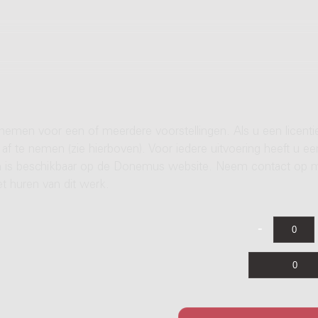
 nemen voor een of meerdere voorstellingen. Als u een licenti
af te nemen (zie hierboven). Voor iedere uitvoering heeft u ee
ren is beschikbaar op de Donemus website. Neem contact op 
t huren van dit werk.