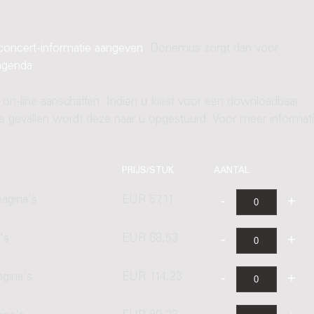
concert-informatie aangeven
. Donemus zorgt dan voor
agenda
.
 on-line aanschaffen. Indien u kiest voor een downloadbaar
ere gevallen wordt deze naar u opgestuurd. Voor meer informati
PRIJS/STUK
AANTAL
agina's
EUR 57,11
's
EUR 68,53
agina's
EUR 114,23