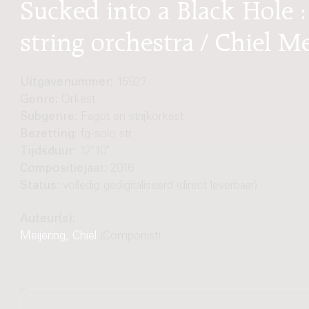
Sucked into a Black Hole 
string orchestra / Chiel Me
Uitgavenummer:
15927
Genre:
Orkest
Subgenre:
Fagot en strijkorkest
Bezetting:
fg-solo str
Tijdsduur:
12'10"
Compositiejaar:
2016
Status:
volledig gedigitaliseerd (direct leverbaar)
Auteur(s):
Meijering, Chiel
(Componist)