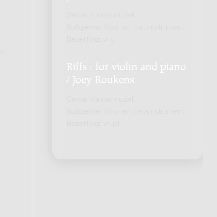
Genre:
Kamermuziek
Subgenre:
Viool en toetsinstrument
Bezetting:
vl pf
e,
Riffs : for violin and piano
/ Joey Roukens
Genre:
Kamermuziek
Subgenre:
Viool en toetsinstrument
Bezetting:
vn pf