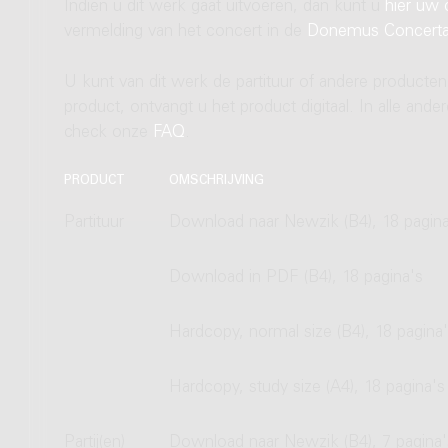
Indien u dit werk gaat uitvoeren, dan kunt u
hier uw 
vermelding van het concert in de
Donemus Concert
U kunt van dit werk de partituur of andere producten
product, ontvangt u het product digitaal. In alle and
check onze
FAQ
.
PRODUCT
OMSCHRIJVING
Partituur
Download naar Newzik (B4), 18 pagina
Download in PDF (B4), 18 pagina's
Hardcopy, normal size (B4), 18 pagina
Hardcopy, study size (A4), 18 pagina's
Partij(en)
Download naar Newzik (B4), 7 pagina'