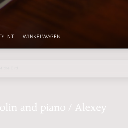
OUNT
WINKELWAGEN
 the Bird
iolin and piano / Alexey