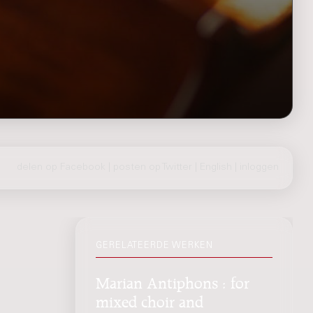
delen op Facebook
|
posten op Twitter
|
English
|
inloggen
GERELATEERDE WERKEN
Marian Antiphons : for
mixed choir and