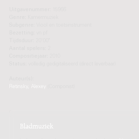
Uitgavenummer:
15966
Genre:
Kamermuziek
Subgenre:
Viool en toetsinstrument
Bezetting:
vn pf
Tijdsduur:
20'00"
Aantal spelers:
2
Compositiejaar:
2010
Status:
volledig gedigitaliseerd (direct leverbaar)
Auteur(s):
Retinsky, Alexey
(Componist)
Bladmuziek