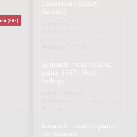
percussion / Alexey
Retinsky
Genre:
Vocaal
Subgenre:
Gemengd koor en
instrumenten
Bezetting:
GK4 3perc
Romance : voor viool en
piano, 1957 / Henk
Badings
Genre:
Kamermuziek
Subgenre:
Viool en toetsinstrument
Bezetting:
vl pf
Sonate 2 : viool en piano /
Jan Masséus