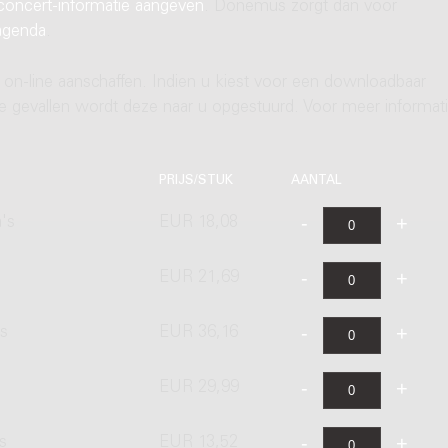
concert-informatie aangeven
. Donemus zorgt dan voor
agenda
.
 on-line aanschaffen. Indien u kiest voor een downloadbaar
ere gevallen wordt deze naar u opgestuurd. Voor meer informati
PRIJS/STUK
AANTAL
's
EUR 18,08
EUR 21,69
's
EUR 36,16
EUR 29,99
s
EUR 13,52