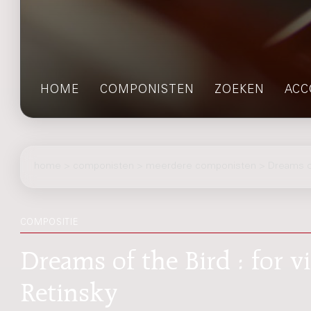
HOME
COMPONISTEN
ZOEKEN
ACC
home
>
componisten
> meerdere componisten > Dreams of
COMPOSITIE
Dreams of the Bird : for v
Retinsky