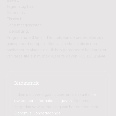
Bevat:
Tegen stug haar
Citroenfris
Elastisch
Geen maagklachten
Toelichting:
Program note (Dutch): De titels van de onderdelen zijn
geïnspireerd op opschriften van artikelen die in een
badkamer te vinden zijn. Ik heb geprobeerd het karakter
van deze titels in muziek weer te geven. - WILL EISMA
Bladmuziek
Indien u dit werk gaat uitvoeren, dan kunt u
hier
uw concert-informatie aangeven
. Donemus
zorgt dan voor vermelding van het concert in de
Donemus Concertagenda
.